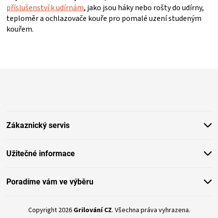
příslušenství k udírnám
, jako jsou háky nebo rošty do udírny,
teploměr a ochlazovače kouře pro pomalé uzení studeným
kouřem.
Z
á
p
a
t
Zákaznický servis
í
Užitečné informace
Poradíme vám ve výběru
Copyright 2026
Grilování CZ
. Všechna práva vyhrazena.