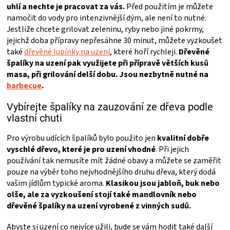
uhlí a nechte je pracovat za vás.
Před použitím je můžete
i
s
namočit do vody pro intenzivnější dým, ale není to nutné.
u
Jestliže chcete grilovat zeleninu, ryby nebo jiné pokrmy,
jejichž doba přípravy nepřesáhne 30 minut, můžete vyzkoušet
také
dřevěné lupínky na uzení
, které hoří rychleji.
Dřevěné
špalíky na uzení pak využijete při přípravě větších kusů
masa, při grilování delší dobu. Jsou nezbytně nutné na
barbecue
.
Vybírejte špalíky na zauzování ze dřeva podle
vlastní chuti
Pro výrobu udících špalíků bylo použito jen
kvalitní dobře
vyschlé dřevo, které je pro uzení vhodné
. Při jejich
používání tak nemusíte mít žádné obavy a můžete se zaměřit
pouze na výběr toho nejvhodnějšího druhu dřeva, který dodá
vašim jídlům typické aroma.
Klasikou jsou jabloň, buk nebo
olše, ale za vyzkoušení stojí také mandlovník nebo
dřevěné špalíky na uzení vyrobené z vinných sudů.
Abyste si uzení co nejvíce užili, bude se vám hodit také další