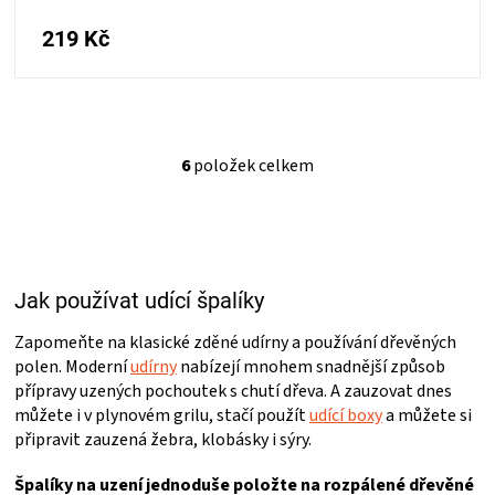
219 Kč
6
položek celkem
O
v
l
á
d
a
Jak používat udící špalíky
c
í
p
Zapomeňte na klasické zděné udírny a používání dřevěných
r
polen. Moderní
udírny
nabízejí mnohem snadnější způsob
v
přípravy uzených pochoutek s chutí dřeva. A zauzovat dnes
k
můžete i v plynovém grilu, stačí použít
udící boxy
a můžete si
y
připravit zauzená žebra, klobásky i sýry.
v
ý
Špalíky na uzení jednoduše položte na rozpálené dřevěné
p