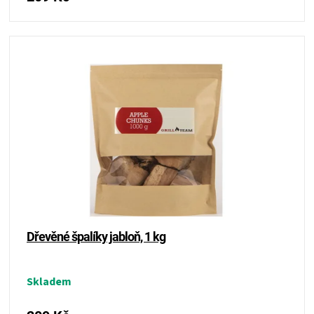
ZRÁNÍ
MASA
VENKOVNÍ
KUCHYNĚ
KNIHY
O
Dřevěné špalíky jabloň, 1 kg
GRILOVÁNÍ
Skladem
HAVAJSKÉ