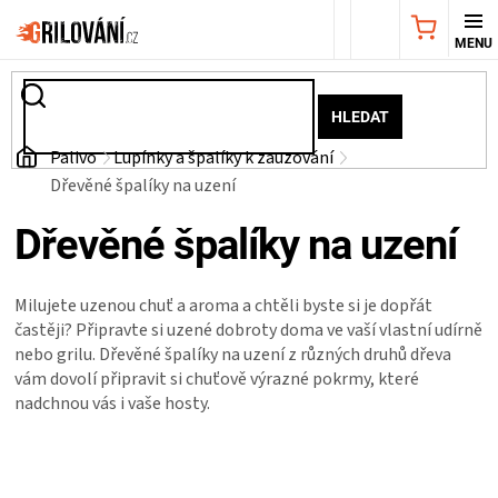
Přejít
NÁKUPNÍ
na
obsah
KOŠÍK
AKČNÍ
HLEDAT
NABÍDKA
Domů
Palivo
Lupínky a špalíky k zauzování
Dřevěné špalíky na uzení
GRILY
Dřevěné špalíky na uzení
WEBER
Milujete uzenou chuť a aroma a chtěli byste si je dopřát
GRILY
častěji? Připravte si uzené dobroty doma ve vaší vlastní udírně
nebo grilu. Dřevěné špalíky na uzení z různých druhů dřeva
vám dovolí připravit si chuťově výrazné pokrmy, které
UDÍRNY
nadchnou vás i vaše hosty.
PŘÍSLUŠENSTVÍ
Ř
a
z