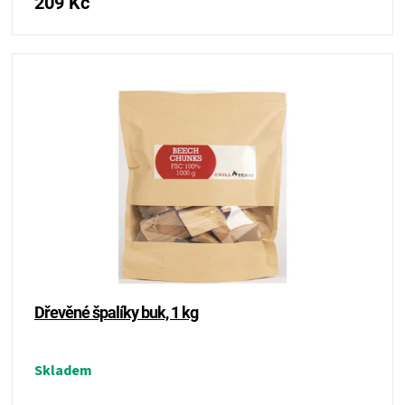
209 Kč
KOŠILE
VÍNO
DÁRKOVÉ
POUKAZY
ZNAČKY
MĚNA
(CZK)
Dřevěné špalíky buk, 1 kg
PŘIHLÁŠENÍ
Skladem