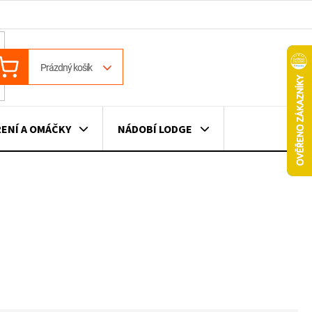
ÁKUPNÍ
Prázdný košík
OŠÍK
ENÍ A OMÁČKY
NÁDOBÍ LODGE
ILE
VÍNO
DÁRKOVÉ POUKAZY