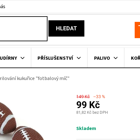
nás
HLEDAT
N
K
UDÍRNY
PŘÍSLUŠENSTVÍ
PALIVO
KOŘ
rilování kukuřice "fotbalový míč"
KOVNÍ KUCHYNĚ
KNIHY O GRILOVÁNÍ
HAVAJSKÉ KOŠ
149 Kč
–33 %
ZNAČKY
99 Kč
81,82 Kč bez DPH
Měrná
cena:
Skladem