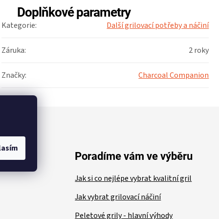
Doplňkové parametry
Kategorie
:
Další grilovací potřeby a náčiní
Záruka
:
2 roky
Značky
:
Charcoal Companion
lasím
ace
Poradíme vám ve výběru
Jak si co nejlépe vybrat kvalitní gril
Jak vybrat grilovací náčiní
Peletové grily - hlavní výhody