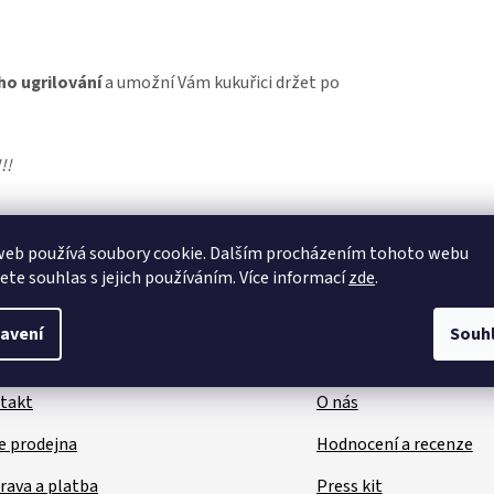
ho ugrilování
a umožní Vám kukuřici držet po
!!
web používá soubory cookie. Dalším procházením tohoto webu
jete souhlas s jejich používáním. Více informací
zde
.
avení
Souh
kaznický servis
Užitečné inform
takt
O nás
e prodejna
Hodnocení a recenze
rava a platba
Press kit