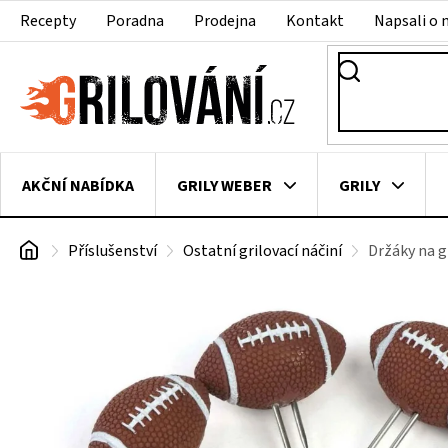
Přejít
Recepty
Poradna
Prodejna
Kontakt
Napsali o 
na
obsah
AKČNÍ NABÍDKA
GRILY WEBER
GRILY
Domů
Příslušenství
Ostatní grilovací náčiní
Držáky na g
VAKUOVAČKY
LEDNICE NA ZRÁNÍ MASA
VEN