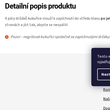
Detailní popis produktu
4 páry držáků kukuřice slouží k zapíchnutí do středu klasu
po je
stranách a jíst tak, abyste se nespálili
Pozor - negrilovat kukuřici společně se zapíchnutými držáky!
Z
Tento 
á
vyjadřu
p
a
Nast
t
Zá
í
Kon
Naš
Dop