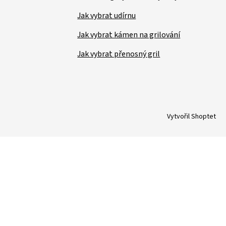
Jak vybrat udírnu
Jak vybrat kámen na grilování
Jak vybrat přenosný gril
Vytvořil Shoptet