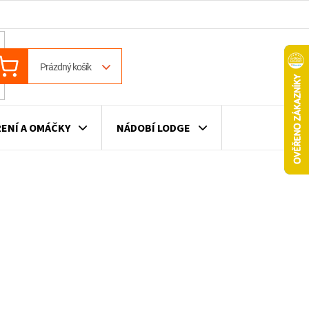
ÁKUPNÍ
Prázdný košík
OŠÍK
ENÍ A OMÁČKY
NÁDOBÍ LODGE
ILE
VÍNO
DÁRKOVÉ POUKAZY