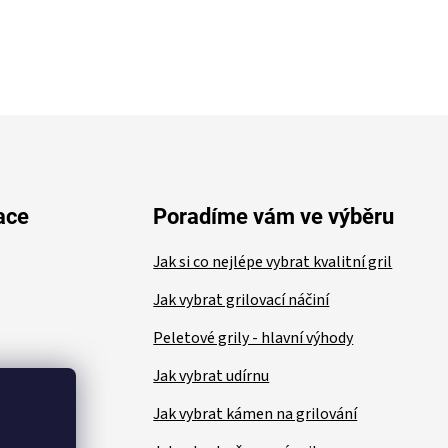
ace
Poradíme vám ve výběru
Jak si co nejlépe vybrat kvalitní gril
Jak vybrat grilovací náčiní
Peletové grily - hlavní výhody
Jak vybrat udírnu
Jak vybrat kámen na grilování