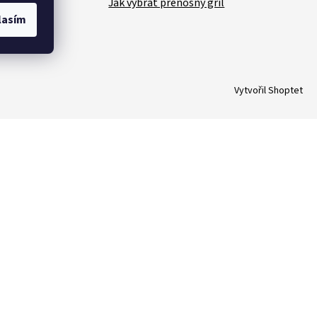
Jak vybrat přenosný gril
lasím
Vytvořil Shoptet