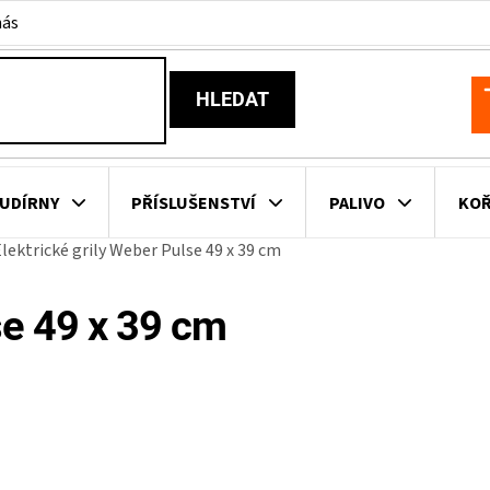
nás
HLEDAT
N
K
UDÍRNY
PŘÍSLUŠENSTVÍ
PALIVO
KOŘ
lektrické grily Weber Pulse 49 x 39 cm
KOVNÍ KUCHYNĚ
KNIHY O GRILOVÁNÍ
HAVAJSKÉ KOŠ
se 49 x 39 cm
ZNAČKY