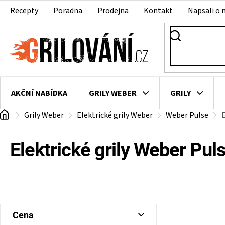
Přejít
Recepty
Poradna
Prodejna
Kontakt
Napsali o 
na
obsah
AKČNÍ NABÍDKA
GRILY WEBER
GRILY
Domů
Grily Weber
Elektrické grily Weber
Weber Pulse
E
VAKUOVAČKY
LEDNICE NA ZRÁNÍ MASA
VEN
Elektrické grily Weber Pul
P
Cena
o