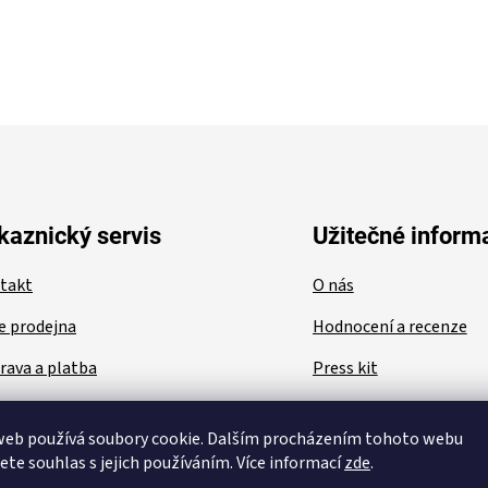
kaznický servis
Užitečné inform
takt
O nás
e prodejna
Hodnocení a recenze
rava a platba
Press kit
lamace a vrácení
Velkoobchod
web používá soubory cookie. Dalším procházením tohoto webu
hodní podmínky
Spolupráce
jete souhlas s jejich používáním. Více informací
zde
.