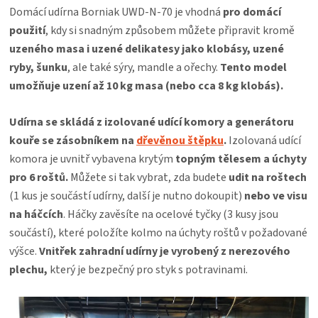
Domácí udírna Borniak UWD-N-70 je vhodná
pro domácí
použití
, kdy si snadným způsobem můžete připravit
kromě
uzeného masa i uzené delikatesy jako klobásy, uzené
ryby, šunku
, ale také sýry, mandle a ořechy.
Tento model
umožňuje uzení až 10 kg masa (nebo cca 8 kg klobás).
Udírna se skládá z izolované udící komory a generátoru
kouře se zásobníkem na
dřevěnou štěpku
.
Izolovaná udící
komora je uvnitř vybavena krytým
topným tělesem a úchyty
pro 6 roštů.
Můžete si tak vybrat, zda budete
udit na roštech
(1 kus je součástí udírny, další je nutno dokoupit)
nebo ve visu
na háčcích
. Háčky zavěsíte na ocelové tyčky (3 kusy jsou
součástí), které položíte kolmo na úchyty roštů v požadované
výšce.
Vnitřek zahradní udírny je vyrobený z nerezového
plechu,
který je bezpečný pro styk s potravinami.