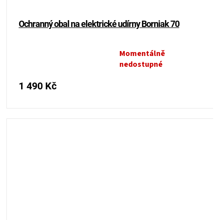
KOŠILE
Ochranný obal na elektrické udírny Borniak 70
VÍNO
Momentálně
Průměrné
DÁRKOVÉ
nedostupné
hodnocení
produktu
POUKAZY
1 490 Kč
je
5,0
z
ZNAČKY
5
hvězdiček.
MĚNA
(CZK)
PŘIHLÁŠENÍ