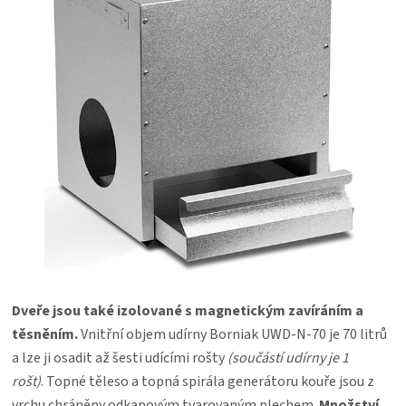
Dveře jsou také izolované s magnetickým zavíráním a
těsněním.
Vnitřní objem udírny Borniak UWD-N-70 je 70 litrů
a lze ji osadit až šesti udícími rošty
(součástí udírny je 1
rošt)
. Topné těleso a topná spirála generátoru kouře jsou z
vrchu chráněny odkapovým tvarovaným plechem.
Množství