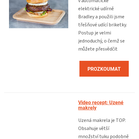
v automatické
elektrické udírně
Bradley a použili jsme
třešňové udící briketky.
Postup je velmi
jednoduchý, o čemž se
můžete přesvědčit
PROZKOUMAT
RECEPT
Video recept: Uzené
makrely
Uzená makrela je TOP.
Obsahuje větší
množství tuku podobně