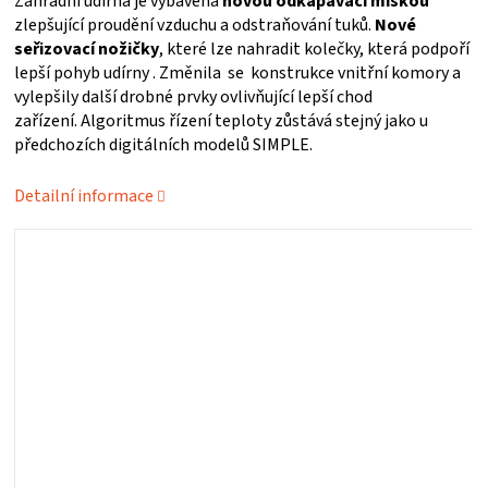
Zahradní udírna je vybavena
novou odkapávací miskou
zlepšující proudění vzduchu a odstraňování tuků.
Nové
ZRÁNÍ
seřizovací nožičky
, které lze nahradit kolečky, která podpoří
lepší pohyb udírny .
Změnila se konstrukce vnitřní komory a
MASA
vylepšily další drobné prvky ovlivňující lepší chod
zařízení.
Algoritmus řízení teploty zůstává stejný jako u
předchozích digitálních modelů SIMPLE.
VENKOVNÍ
Detailní informace
KUCHYNĚ
KNIHY
O
GRILOVÁNÍ
HAVAJSKÉ