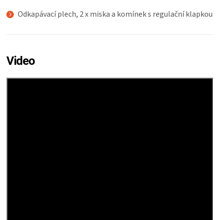
Odkapávací plech, 2 x miska a komínek s regulační klapkou
Video