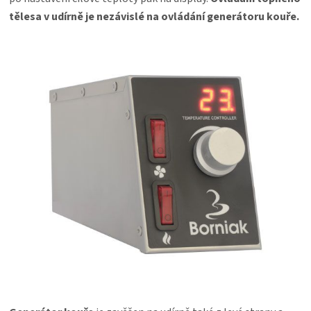
tělesa v udírně je nezávislé na ovládání generátoru kouře.