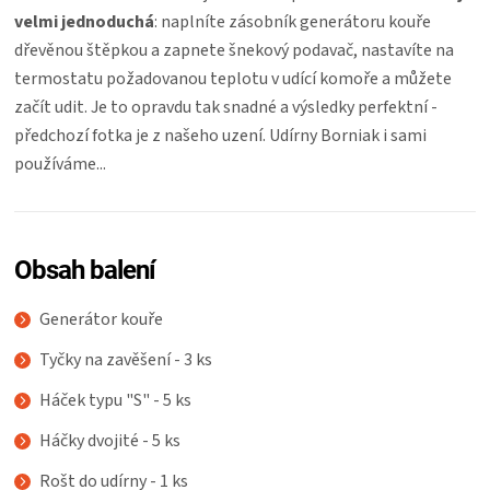
velmi jednoduchá
: naplníte zásobník generátoru kouře
dřevěnou štěpkou a zapnete šnekový podavač, nastavíte na
termostatu požadovanou teplotu v udící komoře a můžete
začít udit. Je to opravdu tak snadné a výsledky perfektní -
předchozí fotka je z našeho uzení. Udírny Borniak i sami
používáme...
Obsah balení
Generátor kouře
Tyčky na zavěšení - 3 ks
Háček typu "S" - 5 ks
Háčky dvojité - 5 ks
Rošt do udírny - 1 ks