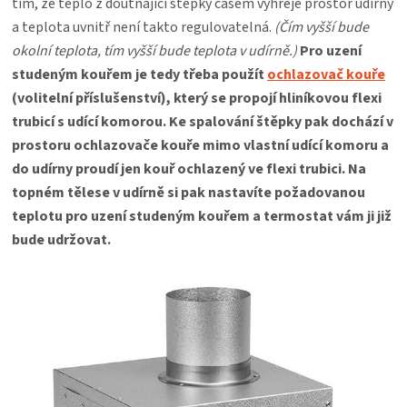
tím, že teplo z doutnající štěpky časem vyhřeje prostor udírny
a teplota uvnitř není takto regulovatelná.
(Čím vyšší bude
okolní teplota, tím vyšší bude teplota v udírně.)
Pro uzení
studeným kouřem je tedy třeba použít
ochlazovač kouře
(volitelní příslušenství), který se propojí hliníkovou flexi
trubicí s udící komorou. Ke spalování štěpky pak dochází v
prostoru ochlazovače kouře mimo vlastní udící komoru a
do udírny proudí jen kouř ochlazený ve flexi trubici. Na
topném tělese v udírně si pak nastavíte požadovanou
teplotu pro uzení studeným kouřem a termostat vám ji již
bude udržovat.