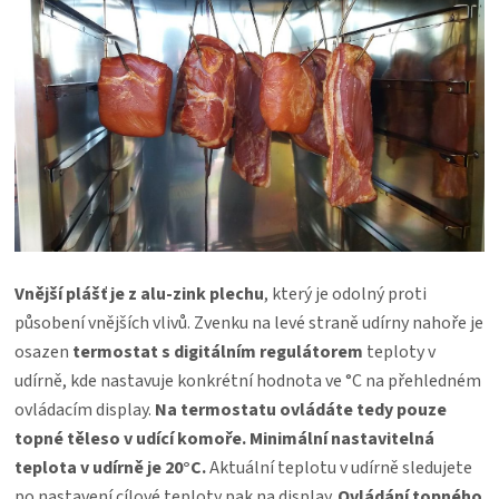
Vnější plášť je z alu-zink plechu
, který je odolný proti
působení vnějších vlivů. Zvenku na levé straně udírny nahoře je
osazen
termostat s digitálním regulátorem
teploty v
udírně, kde nastavuje konkrétní hodnota ve °C na přehledném
ovládacím display.
Na termostatu ovládáte tedy pouze
topné těleso v udící komoře.
Minimální nastavitelná
teplota v udírně je 20°C.
Aktuální teplotu v udírně sledujete
po nastavení cílové teploty pak na display.
Ovládání topného