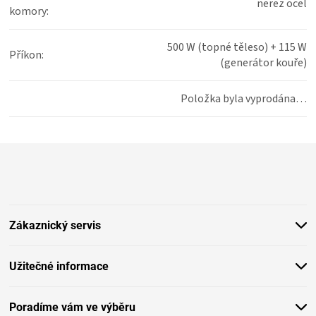
nerez ocel
komory
:
500 W (topné těleso) + 115 W
Příkon
:
(generátor kouře)
Položka byla vyprodána…
Z
á
p
a
t
Zákaznický servis
í
Užitečné informace
Poradíme vám ve výběru