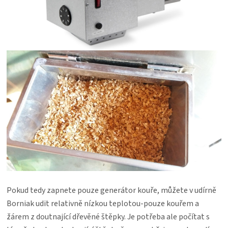
Pokud tedy zapnete pouze generátor kouře, můžete v udírně
Borniak udit relativně nízkou teplotou-pouze kouřem a
žárem z doutnající dřevěné štěpky. Je potřeba ale počítat s