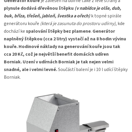
Generátor kouře
je zavěšen na udírně také z levé strany a
plynule dodává dřevěnou štěpku
(v nabídce je olše, dub,
buk, bříza, třešeň, jabloň, švestka a ořech)
k topné spirále
generátoru kouře
(která je zasunuta do prostoru udírny)
, kde
dochází ke
spalování štěpky bez plamene
.
Generátor
naplněný štěpkou (cca 2 litry) vystačí až na 8 hodin vývinu
kouře.
Hodinové náklady na generování kouře jsou tak
cca 20 Kč, což je největší benefit domácích udíren
Borniak. Uzení v udírnách Borniak je tak nejen velmi
snadné, ale i velmi levné.
Součástí balení je i 10 l udící štěpky
Borniak.