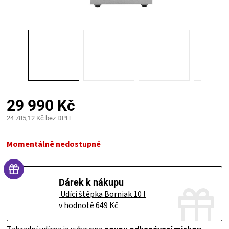
PALIVO
KOŘENÍ
A
OMÁČKY
29 990 Kč
NÁDOBÍ
24 785,12 Kč bez DPH
Měrná
LODGE
cena:
Momentálně nedostupné
VAKUOVAČKY
LEDNICE
+ Udící štěpka Borniak 10 l
v hodnotě 649 Kč
NA