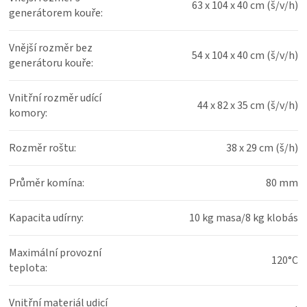
63 x 104 x 40 cm (š/v/h)
generátorem kouře
:
Vnější rozměr bez
54 x 104 x 40 cm (š/v/h)
generátoru kouře
:
Vnitřní rozměr udící
44 x 82 x 35 cm (š/v/h)
komory
:
Rozměr roštu
:
38 x 29 cm (š/h)
Průměr komína
:
80 mm
Kapacita udírny
:
10 kg masa/8 kg klobás
Maximální provozní
120°C
teplota
:
Vnitřní materiál udicí