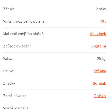
Záruka
:
2 roky
Vnitřní využitelný objem
:
70 l
Materiál vnějšího pláště
:
Alu-zinek
Způsob ovládání
:
Digitální
Váha
:
25 kg
Palivo
:
Štěpka
Značky
:
Borniak
Země původu
:
Polsko
Vnější rozměr s