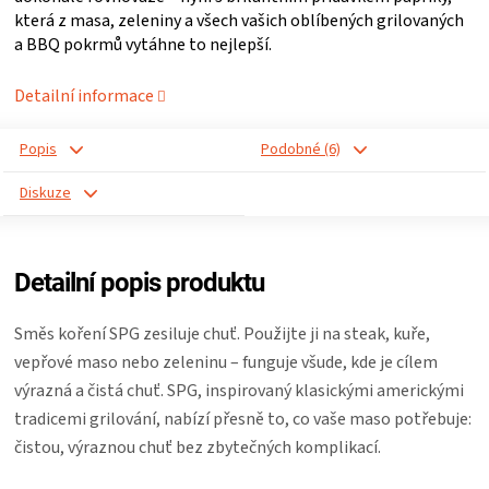
která z masa, zeleniny a všech vašich oblíbených grilovaných
ZRÁNÍ
a BBQ pokrmů vytáhne to nejlepší.
MASA
Detailní informace
Popis
Podobné (6)
VENKOVNÍ
Diskuze
KUCHYNĚ
KNIHY
Detailní popis produktu
O
Směs koření SPG zesiluje chuť. Použijte ji na steak, kuře,
vepřové maso nebo zeleninu – funguje všude, kde je cílem
GRILOVÁNÍ
výrazná a čistá chuť. SPG, inspirovaný klasickými americkými
tradicemi grilování, nabízí přesně to, co vaše maso potřebuje:
HAVAJSKÉ
čistou, výraznou chuť bez zbytečných komplikací.