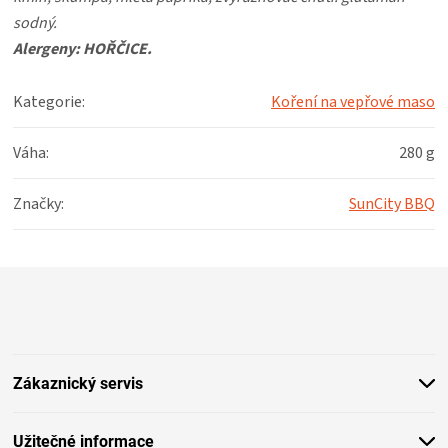
sodný.
Alergeny: HOŘČICE.
Kategorie
:
Koření na vepřové maso
Váha
:
280 g
Značky
:
SunCity BBQ
Z
á
p
a
t
Zákaznický servis
í
Užitečné informace