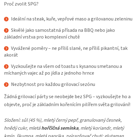
KOŠILE
Proč zvolit SPG?
Ideální na steak, kuře, vepřové maso a grilovanou zeleninu
VÍNO
Skvělé jako samostatná přísada na BBQ nebo jako
DÁRKOVÉ
základní vrstva pro komplexní chutě
Vyvážené poměry – ne příliš slané, ne příliš pikantní, tak
POUKAZY
akorát
Vyzkoušejte na všem od toastu s kysanou smetanou a
ZNAČKY
míchaných vajec až po jídla z jednoho hrnce
Nezbytnost pro každou grilovací sezónu
MĚNA
Žádná grilovací párty se neobejde bez SPG – vyzkoušejte ho a
(CZK)
objevte, proč je základním kořenícím pilířem světa grilování!
PŘIHLÁŠENÍ
Složení: sůl (45 %), mletý černý pepř, granulovaný česnek,
hnědý cukr, mletá
hořčičná semínka
, mletý koriandr, mletý
kmín, škumpa, mletá paprika, zvýrazňovač chuti: glutaman