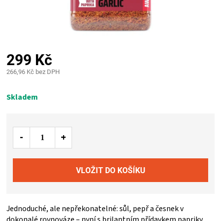
PALIVO
KOŘENÍ
A
299 Kč
266,96 Kč bez DPH
OMÁČKY
Měrná
cena:
Skladem
NÁDOBÍ
LODGE
VAKUOVAČKY
LEDNICE
Jednoduché, ale nepřekonatelné: sůl, pepř a česnek v
NA
dokonalé rovnováze – nyní s brilantním přídavkem papriky,