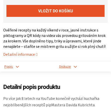
ZRÁNÍ
MASA
Ověřené recepty na každý víkend v roce, jasné instrukce s
VENKOVNÍ
piktogramy a QR kódy na videa vás provedou grilováním krok
za krokem. Vše doplněno tipy, triky a úpravami, které jinde
nenajdete – staňte se mistrem grilu a užijte si rok plný chutí!
KUCHYNĚ
Detailní informace
KNIHY
Popis
Diskuze
O
Detailní popis produktu
GRILOVÁNÍ
Po více jak 8 letech na YouTube konečně vychází kuchařka
HAVAJSKÉ
nejoblíbenějších receptů pipMastera Davida Kubrichta.