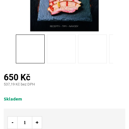
PALIVO
KOŘENÍ
A
OMÁČKY
NÁDOBÍ
650 Kč
LODGE
537,19 Kč bez DPH
Měrná
VAKUOVAČKY
cena:
Skladem
LEDNICE
NA