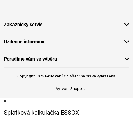
p
a
t
Zákaznický servis
í
Užitečné informace
Poradíme vám ve výběru
Copyright 2026
Grilování CZ
. Všechna práva vyhrazena.
Vytvořil Shoptet
×
Splátková kalkulačka ESSOX