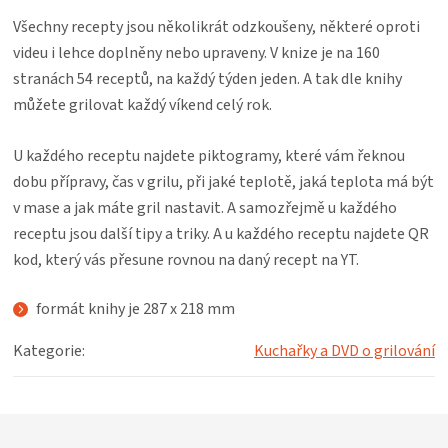
KOŠILE
Všechny recepty jsou několikrát odzkoušeny, některé oproti
videu i lehce doplněny nebo upraveny. V knize je na 160
VÍNO
stranách 54 receptů, na každý týden jeden. A tak dle knihy
můžete grilovat každý víkend celý rok.
DÁRKOVÉ
U každého receptu najdete piktogramy, které vám řeknou
POUKAZY
dobu přípravy, čas v grilu, při jaké teplotě, jaká teplota má být
v mase a jak máte gril nastavit. A samozřejmě u každého
ZNAČKY
receptu jsou další tipy a triky. A u každého receptu najdete QR
kod, který vás přesune rovnou na daný recept na YT.
MĚNA
formát knihy je 287 x 218 mm
(CZK)
Kategorie
:
Kuchařky a DVD o grilování
PŘIHLÁŠENÍ
Z
á