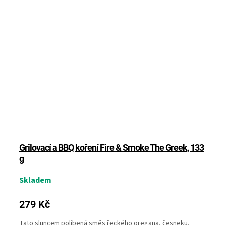
Grilovací a BBQ koření Fire & Smoke The Greek, 133
g
Skladem
279 Kč
Tato sluncem políbená směs řeckého oregana, česneku,