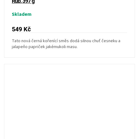
Rub, 397 g
Skladem
549 Kč
Tato nová černá kořenící směs dodá silnou chuť česneku a
jalapeňo papriček jakémukoli masu.