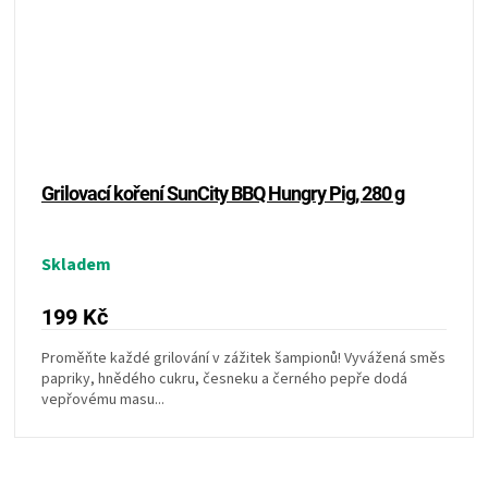
Grilovací koření SunCity BBQ Hungry Pig, 280 g
Skladem
199 Kč
Proměňte každé grilování v zážitek šampionů! Vyvážená směs
papriky, hnědého cukru, česneku a černého pepře dodá
vepřovému masu...