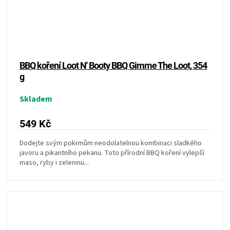
BBQ koření Loot N' Booty BBQ Gimme The Loot, 354
g
Skladem
549 Kč
Dodejte svým pokrmům neodolatelnou kombinaci sladkého
javoru a pikantního pekanu. Toto přírodní BBQ koření vylepší
maso, ryby i zeleninu...