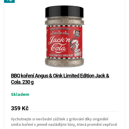
PALIVO
ý
p
p
r
i
KOŘENÍ
o
s
d
p
u
A
r
k
o
t
d
OMÁČKY
ů
u
k
NÁDOBÍ
t
ů
BBQ koření Angus & Oink Limited Edition Jack &
LODGE
Cola, 230 g
VAKUOVAČKY
Skladem
359 Kč
LEDNICE
Vychutnejte si nevšední zážitek z grilování díky originální
NA
směsi koření s jemně nasládlými tóny, která promění vepřové