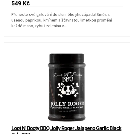
KOŠILE
549 Kč
Přeneste své grilování do slunného jihozápadu! Směs s
VÍNO
uzenou paprikou, kmínem a šťavnatou limetkou promění
každé maso, rybu i zeleninu v...
DÁRKOVÉ
POUKAZY
ZNAČKY
MĚNA
(CZK)
PŘIHLÁŠENÍ
Loot N' Booty BBQ Jolly Roger Jalapeno Garlic Black