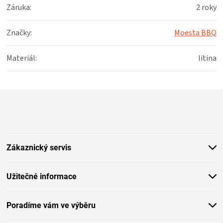
Záruka
:
2 roky
Značky
:
Moesta BBQ
Materiál
:
litina
Z
á
p
a
t
Zákaznický servis
í
Užitečné informace
Poradíme vám ve výběru