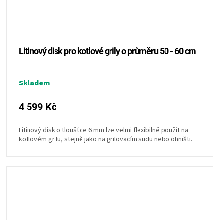
KOŠILE
VÍNO
Litinový disk pro kotlové grily o průměru 50 - 60 cm
DÁRKOVÉ
POUKAZY
Skladem
4 599 Kč
ZNAČKY
Litinový disk o tloušťce 6 mm lze velmi flexibilně použít na
MĚNA
kotlovém grilu, stejně jako na grilovacím sudu nebo ohništi.
(CZK)
PŘIHLÁŠENÍ