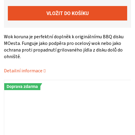
ZRÁNÍ
MASA
Wok koruna je perfektní doplněk k originálnímu BBQ disku
VENKOVNÍ
MOesta. Funguje jako podpěra pro ocelový wok nebo jako
ochrana proti propadnutí grilovaného jídla z disku dolů do
ohniště.
KUCHYNĚ
Detailní informace
KNIHY
Doprava zdarma
O
GRILOVÁNÍ
HAVAJSKÉ