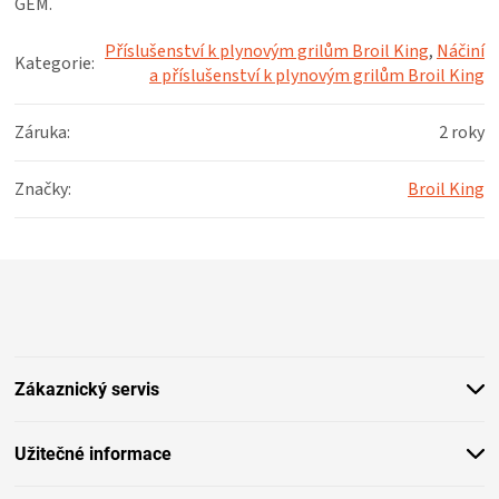
GEM.
KOŠILE
Příslušenství k plynovým grilům Broil King
,
Náčiní
Kategorie
:
VÍNO
a příslušenství k plynovým grilům Broil King
DÁRKOVÉ
Záruka
:
2 roky
POUKAZY
Značky
:
Broil King
ZNAČKY
Z
á
MĚNA
p
a
(CZK)
t
Zákaznický servis
í
PŘIHLÁŠENÍ
Užitečné informace