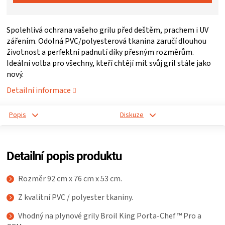
ZRÁNÍ
Spolehlivá ochrana vašeho grilu před deštěm, prachem i UV
zářením. Odolná PVC/polyesterová tkanina zaručí dlouhou
MASA
životnost a perfektní padnutí díky přesným rozměrům.
Ideální volba pro všechny, kteří chtějí mít svůj gril stále jako
VENKOVNÍ
nový.
Detailní informace
KUCHYNĚ
Popis
Diskuze
KNIHY
O
Detailní popis produktu
GRILOVÁNÍ
Rozměr 92 cm x 76 cm x 53 cm.
Z kvalitní PVC / polyester tkaniny.
HAVAJSKÉ
Vhodný na plynové grily Broil King Porta-Chef ™ Pro a