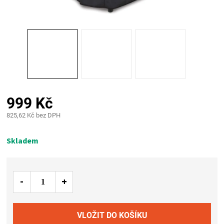
PALIVO
KOŘENÍ
A
OMÁČKY
999 Kč
NÁDOBÍ
825,62 Kč bez DPH
Měrná
LODGE
cena:
Skladem
VAKUOVAČKY
LEDNICE
NA