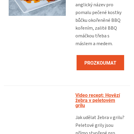
anglický název pro
pomalu pečené kostky
bůčku okořeněné BBQ
kořením, zalité BBQ
omáčkou třeba s
máslem a medem.
PROZKOUMAT
RECEPT
Video recept: Hovězí
žebra v peletovém
grilu
Jak udělat žebra v grilu?
Peletové grily jsou
přímo stvořené pro