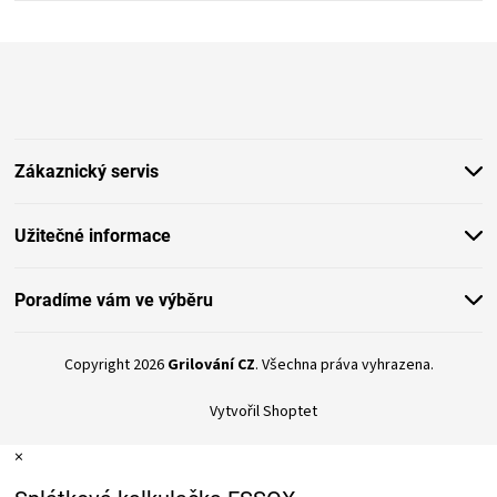
Z
á
p
a
t
Zákaznický servis
í
Užitečné informace
Poradíme vám ve výběru
Copyright 2026
Grilování CZ
. Všechna práva vyhrazena.
Vytvořil Shoptet
×