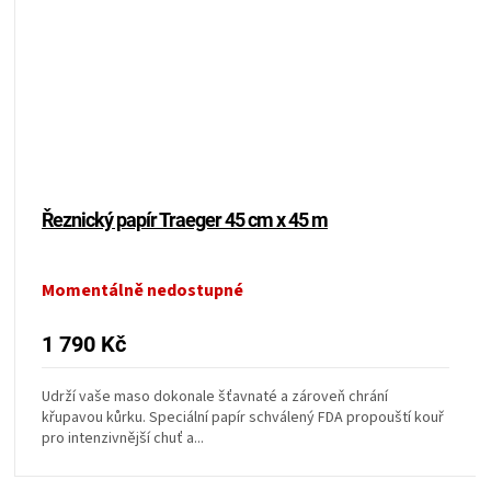
Řeznický papír Traeger 45 cm x 45 m
Momentálně nedostupné
1 790 Kč
Udrží vaše maso dokonale šťavnaté a zároveň chrání
křupavou kůrku. Speciální papír schválený FDA propouští kouř
pro intenzivnější chuť a...