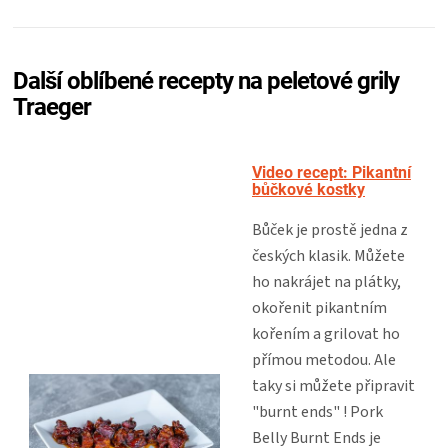
Další oblíbené recepty na peletové grily
Traeger
Video recept: Pikantní
bůčkové kostky
Bůček je prostě jedna z
českých klasik. Můžete
ho nakrájet na plátky,
okořenit pikantním
kořením a grilovat ho
přímou metodou. Ale
taky si můžete připravit
"burnt ends" ! Pork
Belly Burnt Ends je