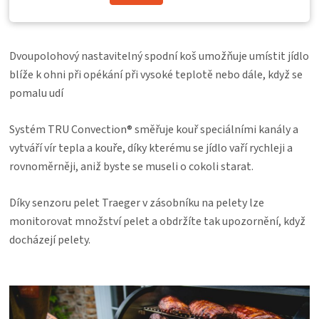
Dvoupolohový nastavitelný spodní koš umožňuje umístit jídlo
blíže k ohni při opékání při vysoké teplotě nebo dále, když se
pomalu udí
Systém TRU Convection® směřuje kouř speciálními kanály a
vytváří vír tepla a kouře, díky kterému se jídlo vaří rychleji a
rovnoměrněji, aniž byste se museli o cokoli starat.
Díky senzoru pelet Traeger v zásobníku na pelety lze
monitorovat množství pelet a obdržíte tak upozornění, když
docházejí pelety.