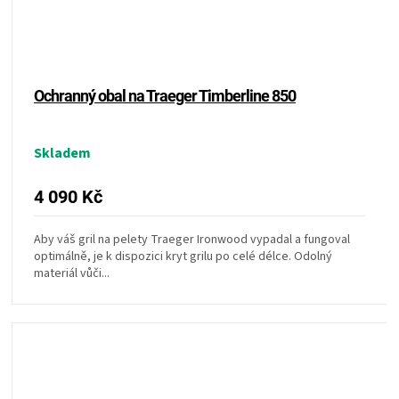
KOŠILE
VÍNO
Ochranný obal na Traeger Timberline 850
DÁRKOVÉ
POUKAZY
Skladem
4 090 Kč
ZNAČKY
Aby váš gril na pelety Traeger Ironwood vypadal a fungoval
MĚNA
optimálně, je k dispozici kryt grilu po celé délce. Odolný
materiál vůči...
(CZK)
PŘIHLÁŠENÍ