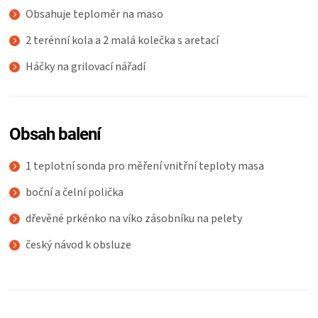
Obsahuje teploměr na maso
2 terénní kola a 2 malá kolečka s aretací
Háčky na grilovací nářadí
Obsah balení
1 teplotní sonda pro měření vnitřní teploty masa
boční a čelní polička
dřevěné prkénko na víko zásobníku na pelety
český návod k obsluze