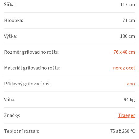
Šířka
:
117 cm
Hloubka
:
71 cm
Výška
:
130 cm
Rozměr grilovacího roštu
:
76 x 48 cm
Materiál grilovacího roštu
:
nerez ocel
Přídavný grilovací rošt
:
ano
Váha
:
94 kg
Značky
:
Traeger
Teplotní rozsah
:
75 až 260 °C