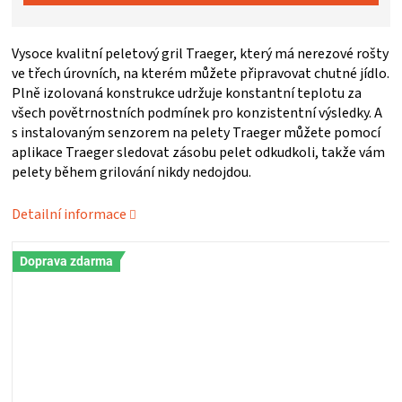
ZRÁNÍ
Vysoce kvalitní peletový gril Traeger, který má nerezové rošty
ve třech úrovních, na kterém můžete připravovat chutné jídlo.
MASA
Plně izolovaná konstrukce udržuje konstantní teplotu za
všech povětrnostních podmínek pro konzistentní výsledky. A
VENKOVNÍ
s instalovaným senzorem na pelety Traeger můžete pomocí
aplikace Traeger sledovat zásobu pelet odkudkoli, takže vám
pelety během grilování nikdy nedojdou.
KUCHYNĚ
Detailní informace
KNIHY
Doprava zdarma
O
GRILOVÁNÍ
HAVAJSKÉ