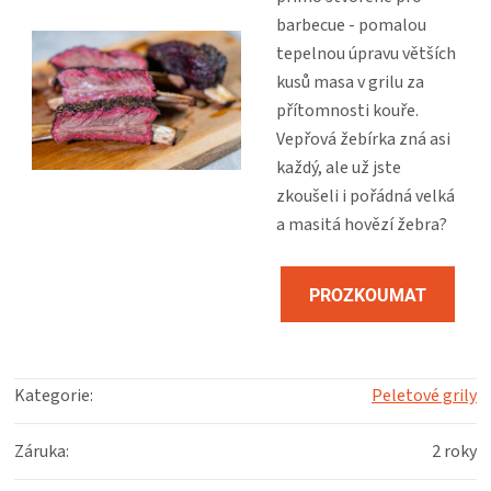
barbecue - pomalou
tepelnou úpravu větších
kusů masa v grilu za
přítomnosti kouře.
Vepřová žebírka zná asi
každý, ale už jste
zkoušeli i pořádná velká
a masitá hovězí žebra?
PROZKOUMAT
RECEPT
Kategorie
:
Peletové grily
Záruka
:
2 roky