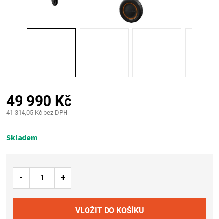
PALIVO
KOŘENÍ
A
OMÁČKY
49 990 Kč
NÁDOBÍ
41 314,05 Kč bez DPH
Měrná
LODGE
cena:
Skladem
VAKUOVAČKY
LEDNICE
NA