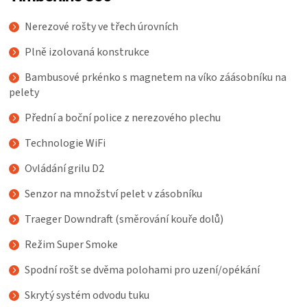
Nerezové rošty ve třech úrovních
Plně izolovaná konstrukce
Bambusové prkénko s magnetem na víko záásobníku na
pelety
Přední a boční police z nerezového plechu
Technologie WiFi
Ovládání grilu D2
Senzor na množství pelet v zásobníku
Traeger Downdraft (směrování kouře dolů)
Režim Super Smoke
Spodní rošt se dvěma polohami pro uzení/opékání
Skrytý systém odvodu tuku