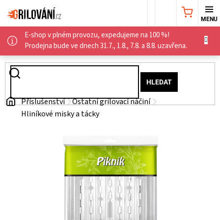
Přejít
NÁKUPNÍ
na
obsah
E-shop v plném provozu, expedujeme na 100 %!
KOŠÍK
AKČNÍ
Prodejna bude ve dnech 31.7., 1.8., 7.8. a 8.8. uzavřena.
NABÍDKA
HLEDAT
GRILY
Domů
Příslušenství
Ostatní grilovací náčiní
Hliníkové misky a tácky
WEBER
GRILY
UDÍRNY
PŘÍSLUŠENSTVÍ