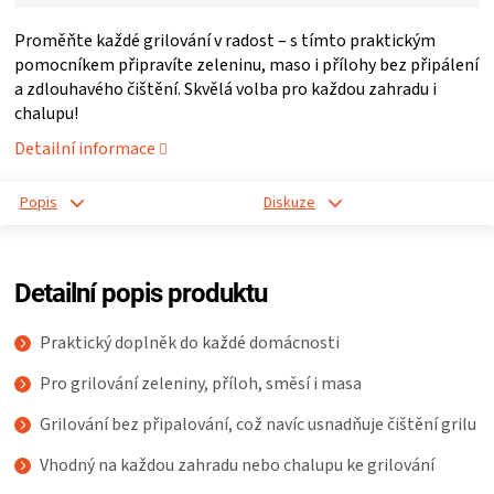
ZRÁNÍ
Proměňte každé grilování v radost – s tímto praktickým
pomocníkem připravíte zeleninu, maso i přílohy bez připálení
a zdlouhavého čištění. Skvělá volba pro každou zahradu i
MASA
chalupu!
Detailní informace
VENKOVNÍ
Popis
Diskuze
KUCHYNĚ
KNIHY
Detailní popis produktu
O
Praktický doplněk do každé domácnosti
Pro grilování zeleniny, příloh, směsí i masa
GRILOVÁNÍ
Grilování bez připalování, což navíc usnadňuje čištění grilu
HAVAJSKÉ
Vhodný na každou zahradu nebo chalupu ke grilování