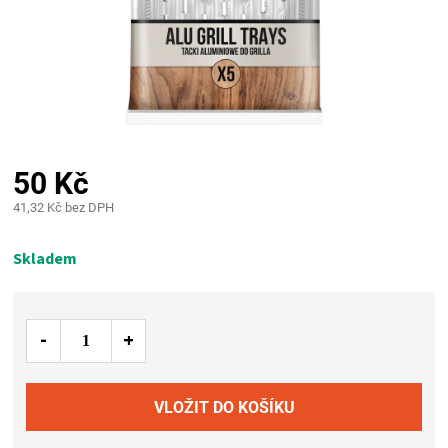
PALIVO
KOŘENÍ
A
OMÁČKY
50 Kč
41,32 Kč bez DPH
NÁDOBÍ
Měrná
cena:
Skladem
LODGE
VAKUOVAČKY
LEDNICE
NA