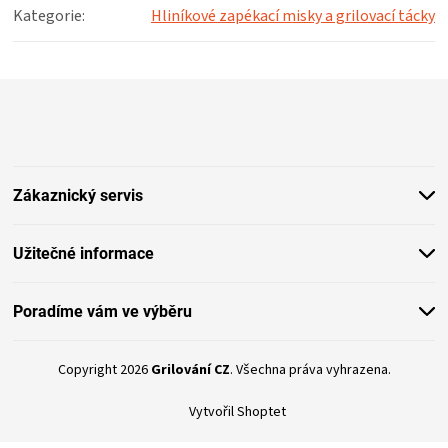
KOŠILE
Kategorie
:
Hliníkové zapékací misky a grilovací tácky
VÍNO
Z
á
DÁRKOVÉ
p
a
POUKAZY
t
Zákaznický servis
í
ZNAČKY
Užitečné informace
MĚNA
Poradíme vám ve výběru
(CZK)
Copyright 2026
Grilování CZ
. Všechna práva vyhrazena.
PŘIHLÁŠENÍ
Vytvořil Shoptet