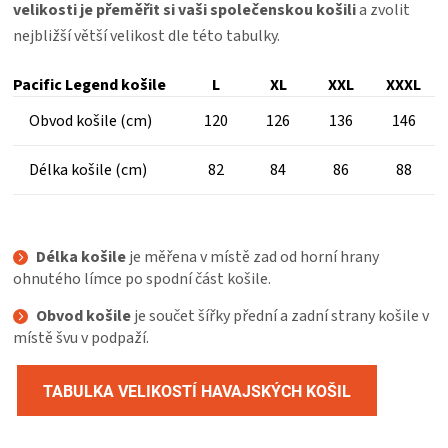
velikosti je přeměřit si vaši společenskou košili
a zvolit
nejbližší větší velikost dle této tabulky.
Pacific Legend košile
L
XL
XXL
XXXL
Obvod košile (cm)
120
126
136
146
Délka košile (cm)
82
84
86
88
Délka košile
je měřena v místě zad od horní hrany
ohnutého límce po spodní část košile.
Obvod košile
je součet šířky přední a zadní strany košile v
místě švu v podpaží.
TABULKA VELIKOSTÍ HAVAJSKÝCH KOŠIL