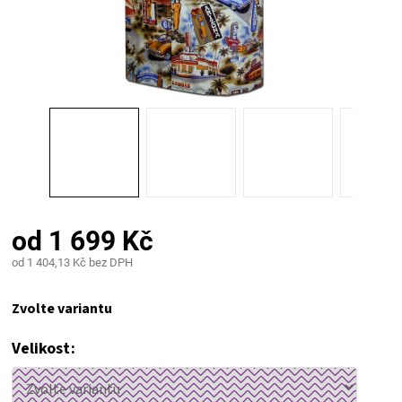
PALIVO
KOŘENÍ
A
OMÁČKY
NÁDOBÍ
od
1 699 Kč
LODGE
od
1 404,13 Kč
bez DPH
Měrná
VAKUOVAČKY
cena:
Zvolte variantu
LEDNICE
Velikost
NA