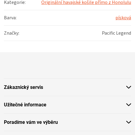
Kategorie
:
Originální havajské košile přímo z Honolulu
Barva
:
písková
Značky
:
Pacific Legend
Z
á
p
a
t
Zákaznický servis
í
Užitečné informace
Poradíme vám ve výběru