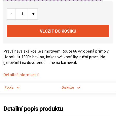
ZRÁNÍ
MASA
VENKOVNÍ
KUCHYNĚ
Pravá havajská košile s motivem Route 66 vyrobená přímo v
Honolulu. 100% bavlna, kokosové knoflíky, ruční práce. Na
grilování i na dovolenou — ne na karneval.
KNIHY
Detailní informace
O
Popis
Diskuze
GRILOVÁNÍ
HAVAJSKÉ
Detailní popis produktu