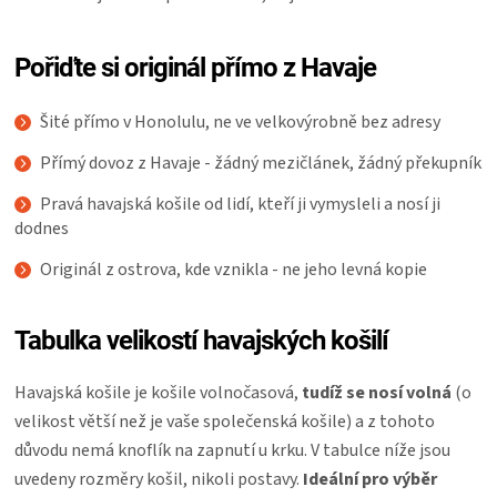
Pořiďte si originál přímo z Havaje
Šité přímo v Honolulu, ne ve velkovýrobně bez adresy
Přímý dovoz z Havaje - žádný mezičlánek, žádný překupník
Pravá havajská košile od lidí, kteří ji vymysleli a nosí ji
dodnes
Originál z ostrova, kde vznikla - ne jeho levná kopie
Tabulka velikostí havajských košilí
Havajská košile je košile volnočasová,
tudíž se nosí volná
(o
velikost větší než je vaše společenská košile) a z tohoto
důvodu nemá knoflík na zapnutí u krku. V tabulce níže jsou
uvedeny rozměry košil, nikoli postavy.
Ideální pro výběr