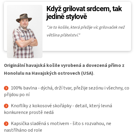
KOŠILE
Když grilovat srdcem, tak
jedině stylově
VÍNO
"
Je to košile, která přežije víc grilovaček než
DÁRKOVÉ
většina přátelství."
POUKAZY
Originální havajská košile vyrobená a dovezená přímo z
ZNAČKY
Honolulu na Havajských ostrovech (USA)
.
MĚNA
100% bavlna - dýchá, drží tvar, přežije sezónu i všechny, co
přijdou po ní
(CZK)
Knoflíky z kokosové skořápky - detail, který levná
konkurence prostě nedá
PŘIHLÁŠENÍ
Kapsička sladěná s motivem - šito s rozvahou, ne
nastříháno od role