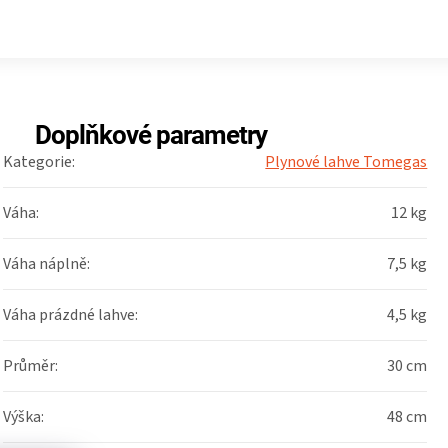
Doplňkové parametry
Kategorie
:
Plynové lahve Tomegas
Váha
:
12 kg
Váha náplně
:
7,5 kg
Váha prázdné lahve
:
4,5 kg
Průměr
:
30 cm
Výška
:
48 cm