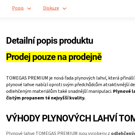
Popis
Diskuze
Detailní popis produktu
Prodej pouze na prodejně
TOMEGAS PREMIUM je nová řada plynových lahví, která přináš
plynové lahve nabízí oproti svým předchůdcům atraktivnější de
odlehčeným materiálům také snadnější manipulaci.
Plynové l
čistým propanem té nejvyšší kvality.
VÝHODY PLYNOVÝCH LAHVÍ TO
Plynové lahve TOMEGAS PREMIUM jsou vyrobeny z
odlehčenýc