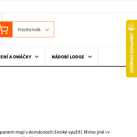
ÁKUPNÍ
Prázdný košík
OŠÍK
ENÍ A OMÁČKY
NÁDOBÍ LODGE
ILE
VÍNO
DÁRKOVÉ POUKAZY
anem mají v domácnosti široké využití. Mimo jiné i v