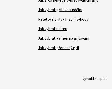
Jak si co nejlépe vybrat kvalitní gril
Jak vybrat grilovací náčiní
Peletové grily - hlavní výhody
Jak vybrat udírnu
Jak vybrat kámen na grilování
Jak vybrat přenosný gril
Vytvořil Shoptet