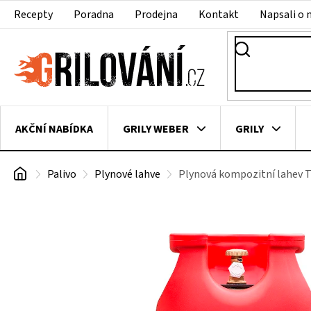
Přejít
Recepty
Poradna
Prodejna
Kontakt
Napsali o 
na
obsah
AKČNÍ NABÍDKA
GRILY WEBER
GRILY
Domů
Palivo
Plynové lahve
Plynová kompozitní lahev T
VAKUOVAČKY
LEDNICE NA ZRÁNÍ MASA
VEN