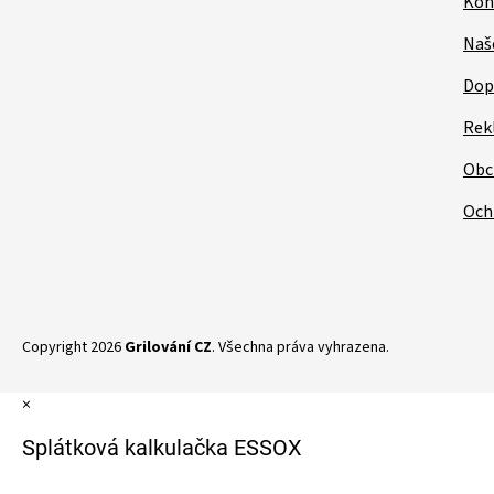
Kon
Naš
Dop
Rek
Obc
Och
Copyright 2026
Grilování CZ
. Všechna práva vyhrazena.
×
Splátková kalkulačka ESSOX