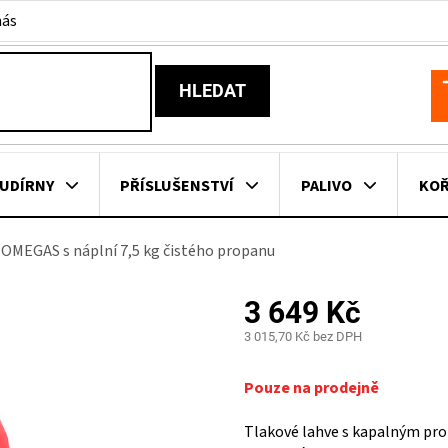
nás
HLEDAT
N
K
UDÍRNY
PŘÍSLUŠENSTVÍ
PALIVO
KOŘ
OMEGAS s náplní 7,5 kg čistého propanu
KOVNÍ KUCHYNĚ
KNIHY O GRILOVÁNÍ
HAVAJSKÉ KOŠ
3 649 Kč
ZNAČKY
3 015,70 Kč bez DPH
Měrná
cena:
Pouze na prodejně
Tlakové lahve s kapalným prop