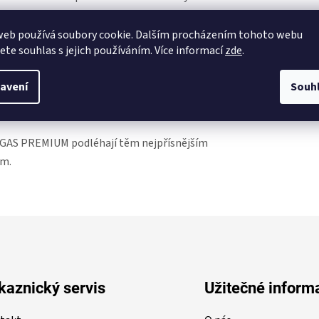
web používá soubory cookie. Dalším procházením tohoto webu
jete souhlas s jejich používáním. Více informací
zde
.
anu a butanu, lahve TOMEGAS PREMIUM obsahují
ého propanu je jeho použitelnost i v extrémních
avení
Souh
ktivita, čistý plamen bez nečistot. Čistý propan
propan–butan.
GAS PREMIUM podléhají těm nejpřísnějším
um.
kaznický servis
Užitečné inform