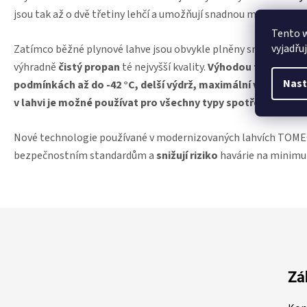
jsou tak až o dvě třetiny lehčí a umožňují snadnou manipulaci.
Tento 
vyjadřu
Zatímco běžné plynové lahve jsou obvykle plněny směsí prop
výhradně
čistý propan
té nejvyšší kvality.
Výhodou tohoto čist
Nast
podmínkách až do -42 °C, delší výdrž, maximální výkon a efe
v lahvi je možné používat pro všechny typy spotřebičů na 
Nové technologie používané v modernizovaných lahvích TOME
bezpečnostním standardům a
snižují riziko
havárie na minim
Z
á
p
a
t
Zá
í