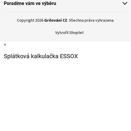
Poradíme vám ve výběru
ZRÁNÍ
Copyright 2026
Grilování CZ
. Všechna práva vyhrazena.
MASA
Vytvořil Shoptet
VENKOVNÍ
×
Splátková kalkulačka ESSOX
KUCHYNĚ
KNIHY
O
GRILOVÁNÍ
HAVAJSKÉ