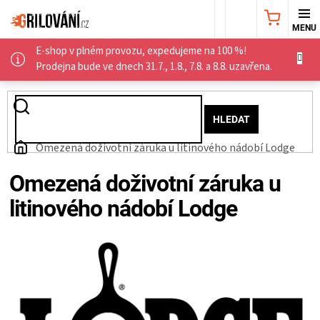
Přejít
NÁKUPNÍ
na
obsah
E-shop v plném provozu, expedujeme na 100 %!
KOŠÍK
AKČNÍ
Prodejna bude ve dnech 31.7., 1.8., 7.8. a 8.8. uzavřena.
NABÍDKA
HLEDAT
GRILY
Domů
Omezená doživotní záruka u litinového nádobí Lodge
WEBER
Omezená doživotní záruka u
litinového nádobí Lodge
GRILY
UDÍRNY
PŘÍSLUŠENSTVÍ