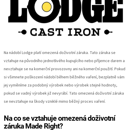
PALIVO
KOŘENÍ
A
OMÁČKY
Na nádobí Lodge platí omezená doživotní záruka. Tato záruka se
vztahuje na původního jednotlivého kupujícího nebo příjemce darem a
NÁDOBÍ
nevztahuje se na komerční provozovny ani na komerční použití. Pokud
si všimnete poškození nádobí během běžného vaření, bezplatně vám
LODGE
jej vyměníme za podobný výrobek nebo výrobek stejné hodnoty,
pokud se vadný výrobek již nevyrábí. Tato omezená doživotní záruka
VAKUOVAČKY
se nevztahuje na škody vzniklé mimo běžný proces vaření.
LEDNICE
Na co se vztahuje omezená doživotní
NA
záruka Made Right?