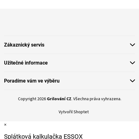
Z
á
p
a
t
Zákaznický servis
í
Užitečné informace
Poradíme vám ve výběru
Copyright 2026
Grilování CZ
. Všechna práva vyhrazena.
Vytvořil Shoptet
×
Splátková kalkulačka ESSOX