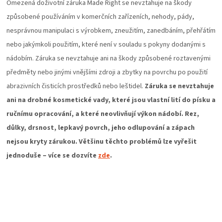
Omezená doživotní záruka Made Right se nevztahuje na škody
KOŠILE
způsobené používáním v komerčních zařízeních, nehody, pády,
VÍNO
nesprávnou manipulaci s výrobkem, zneužitím, zanedbáním, přehřátím
nebo jakýmkoli použitím, které není v souladu s pokyny dodanými s
DÁRKOVÉ
nádobím. Záruka se nevztahuje ani na škody způsobené roztavenými
předměty nebo jinými vnějšími zdroji a zbytky na povrchu po použití
POUKAZY
abrazivních čisticích prostředků nebo leštidel.
Záruka se nevztahuje
ani na drobné kosmetické vady, které jsou vlastní lití do písku a
ZNAČKY
ručnímu opracování, a které neovlivňují výkon nádobí. Rez,
důlky, drsnost, lepkavý povrch, jeho odlupování a zápach
MĚNA
nejsou kryty zárukou. Většinu těchto problémů lze vyřešit
jednoduše – více se dozvíte
zde
.
(CZK)
PŘIHLÁŠENÍ