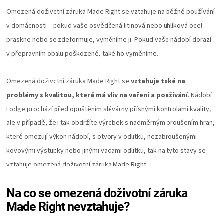
Omezená doživotní záruka Made Right se vztahuje na běžné používání
ZRÁNÍ
v domácnosti – pokud vaše osvědčená litinová nebo uhlíková ocel
praskne nebo se zdeformuje, vyměníme ji. Pokud vaše nádobí dorazí
MASA
v přepravním obalu poškozené, také ho vyměníme.
VENKOVNÍ
Omezená doživotní záruka Made Right se
vztahuje také na
KUCHYNĚ
problémy s kvalitou, která má vliv na vaření a používání
. Nádobí
Lodge prochází před opuštěním slévárny přísnými kontrolami kvality,
KNIHY
ale v případě, že i tak obdržíte výrobek s nadměrným broušením hran,
které omezují výkon nádobí, s otvory v odlitku, nezabroušenými
O
kovovými výstupky nebo jinými vadami odlitku, tak na tyto stavy se
vztahuje omezená doživotní záruka Made Right.
GRILOVÁNÍ
Na co se omezená doživotní záruka
HAVAJSKÉ
Made Right nevztahuje?