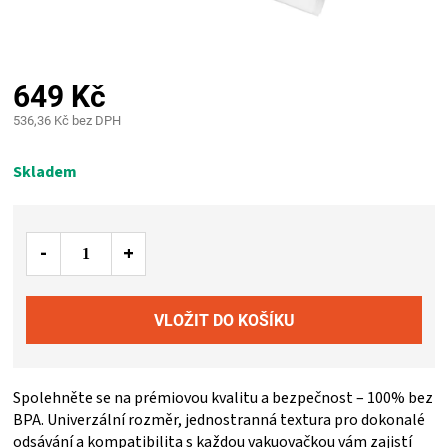
PALIVO
KOŘENÍ
649 Kč
A
536,36 Kč bez DPH
Měrná
OMÁČKY
cena:
Skladem
NÁDOBÍ
LODGE
VAKUOVAČKY
LEDNICE
Spolehněte se na prémiovou kvalitu a bezpečnost – 100% bez
BPA. Univerzální rozměr, jednostranná textura pro dokonalé
NA
odsávání a kompatibilita s každou vakuovačkou vám zajistí