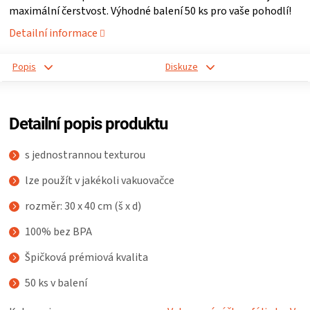
maximální čerstvost. Výhodné balení 50 ks pro vaše pohodlí!
ZRÁNÍ
Detailní informace
MASA
Popis
Diskuze
VENKOVNÍ
Detailní popis produktu
KUCHYNĚ
s jednostrannou texturou
KNIHY
lze použít v jakékoli vakuovačce
rozměr: 30 x 40 cm (š x d)
O
100% bez BPA
GRILOVÁNÍ
Špičková prémiová kvalita
HAVAJSKÉ
50 ks v balení