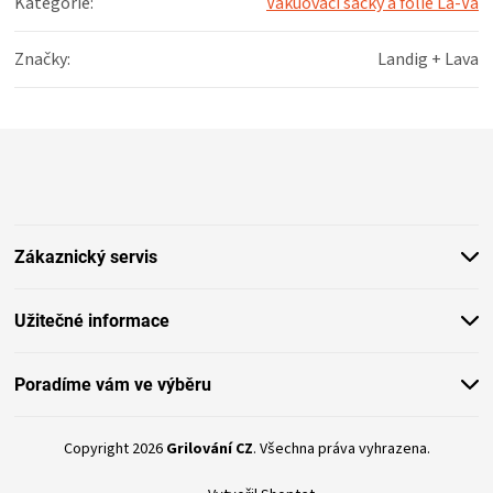
Kategorie
:
Vakuovací sáčky a fólie La-Va
KOŠILE
Značky
:
Landig + Lava
VÍNO
DÁRKOVÉ
Z
á
POUKAZY
p
a
t
ZNAČKY
Zákaznický servis
í
MĚNA
Užitečné informace
(CZK)
Poradíme vám ve výběru
PŘIHLÁŠENÍ
Copyright 2026
Grilování CZ
. Všechna práva vyhrazena.