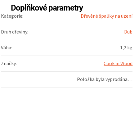
Doplňkové parametry
Kategorie
:
Dřevěné špalíky na uzení
Druh dřeviny
:
Dub
Váha
:
1,2 kg
Značky
:
Cook in Wood
Položka byla vyprodána…