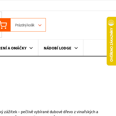
ÁKUPNÍ
Prázdný košík
OŠÍK
ENÍ A OMÁČKY
NÁDOBÍ LODGE
ILE
VÍNO
DÁRKOVÉ POUKAZY
ý zážitek – pečlivě vybírané dubové dřevo z vinařských a