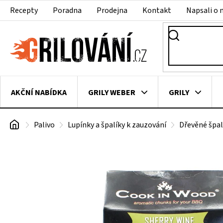
Přejít
Recepty
Poradna
Prodejna
Kontakt
Napsali o 
na
obsah
AKČNÍ NABÍDKA
GRILY WEBER
GRILY
Domů
Palivo
Lupínky a špalíky k zauzování
Dřevěné špal
VAKUOVAČKY
LEDNICE NA ZRÁNÍ MASA
VEN