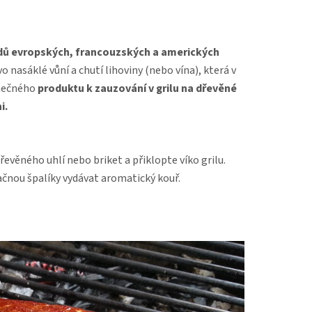
ů evropských, francouzských a amerických
 nasáklé vůní a chutí lihoviny (nebo vína), která v
inečného
produktu k zauzování v grilu na dřevěné
i.
věného uhlí nebo briket a přiklopte víko grilu.
ačnou špalíky vydávat aromatický kouř.