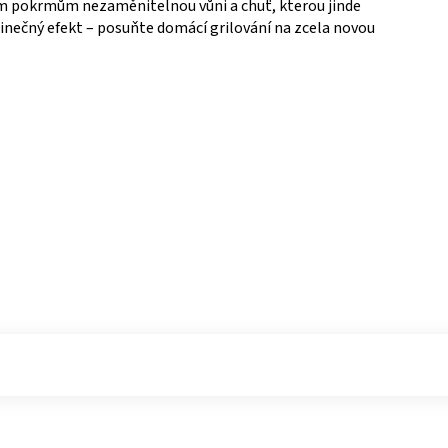
im pokrmům nezaměnitelnou vůni a chuť, kterou jinde
dinečný efekt – posuňte domácí grilování na zcela novou