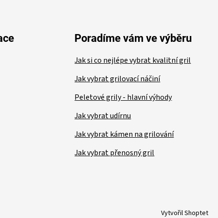
ace
Poradíme vám ve výběru
Jak si co nejlépe vybrat kvalitní gril
Jak vybrat grilovací náčiní
Peletové grily - hlavní výhody
Jak vybrat udírnu
Jak vybrat kámen na grilování
Jak vybrat přenosný gril
Vytvořil Shoptet