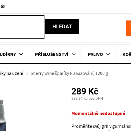
nás
HLEDAT
N
K
UDÍRNY
PŘÍSLUŠENSTVÍ
PALIVO
KOŘ
íky na uzení
Sherry wine špalíky k zauzování, 1200 g
KOVNÍ KUCHYNĚ
KNIHY O GRILOVÁNÍ
HAVAJSKÉ KOŠ
289 Kč
ZNAČKY
238,84 Kč bez DPH
Měrná
cena:
Momentálně nedostupné
Proměňte svůj gril v gurmánsk