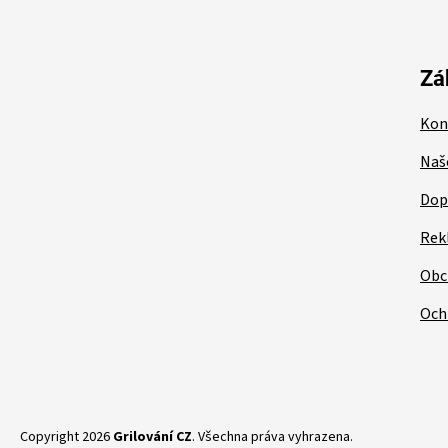
á
p
a
t
Zá
í
Kon
Naš
Dop
Rek
Obc
Och
Copyright 2026
Grilování CZ
. Všechna práva vyhrazena.