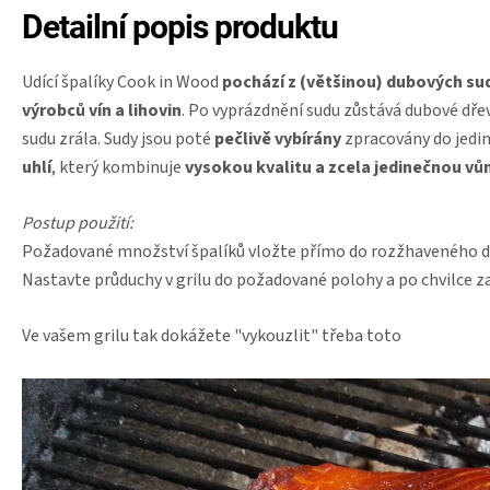
Detailní popis produktu
Udící špalíky Cook in Wood
pochází z
(většinou)
dubových sud
výrobců vín a lihovin
. Po vyprázdnění sudu zůstává dubové dřevo
sudu zrála. Sudy jsou poté
pečlivě vybírány
zpracovány do jed
uhlí
, který kombinuje
vysokou kvalitu a zcela jedinečnou vůn
Postup použití:
Požadované množství špalíků vložte přímo do rozžhaveného dře
Nastavte průduchy v grilu do požadované polohy a po chvilce z
Ve vašem grilu tak dokážete "vykouzlit" třeba toto