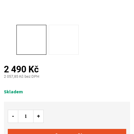
PALIVO
KOŘENÍ
A
OMÁČKY
NÁDOBÍ
2 490 Kč
2 057,85 Kč bez DPH
LODGE
Měrná
cena:
Skladem
VAKUOVAČKY
LEDNICE
NA