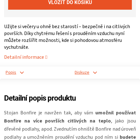
ZRÁNÍ
Užijte si večery u ohně bez starostí – bezpečně i na citlivých
MASA
površích. Díky chytrému řešení s prouděním vzduchu nyní
můžete rozšířit možnosti, kde si pohodovou atmosféru
VENKOVNÍ
vychutnáte.
Detailní informace
KUCHYNĚ
Popis
Diskuze
KNIHY
O
Detailní popis produktu
GRILOVÁNÍ
Stojan Bonfire je navržen tak, aby vám
umožnil používat
Bonfire na více površích citlivých na teplo
, jako jsou
HAVAJSKÉ
dřevěné podlahy, apod.
Zvednutím ohniště Bonfire nad úroveň
podlahy a umožněním proudění vzduchu pod ním si
budete