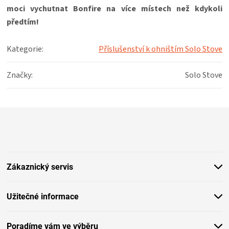
KOŠILE
moci vychutnat Bonfire na více místech než kdykoli
předtím!
VÍNO
Kategorie
:
Příslušenství k ohništím Solo Stove
DÁRKOVÉ
Značky
:
Solo Stove
POUKAZY
Z
ZNAČKY
á
p
MĚNA
a
t
Zákaznický servis
(CZK)
í
PŘIHLÁŠENÍ
Užitečné informace
Poradíme vám ve výběru