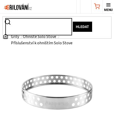
Přejít
NÁKUPNÍ
na
obsah
KOŠÍK
AKČNÍ
HLEDAT
NABÍDKA
Domů
Grily
Ohniště Solo Stove
Příslušenství k ohništím Solo Stove
GRILY
WEBER
GRILY
UDÍRNY
PŘÍSLUŠENSTVÍ