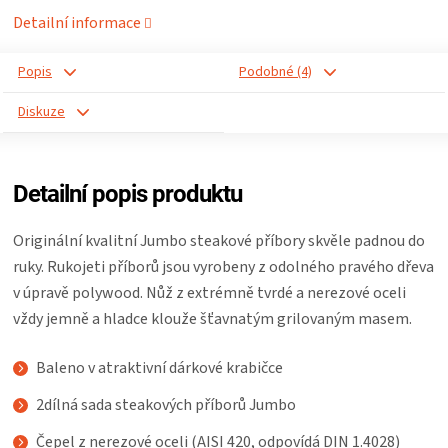
Detailní informace
ZRÁNÍ
Popis
Podobné (4)
MASA
Diskuze
VENKOVNÍ
Detailní popis produktu
KUCHYNĚ
Originální kvalitní Jumbo steakové příbory skvěle padnou do
KNIHY
ruky. Rukojeti příborů jsou vyrobeny z odolného pravého dřeva
v úpravě polywood. Nůž z extrémně tvrdé a nerezové oceli
O
vždy jemně a hladce klouže šťavnatým grilovaným masem.
GRILOVÁNÍ
Baleno v atraktivní dárkové krabičce
HAVAJSKÉ
2dílná sada steakových příborů Jumbo
Čepel z nerezové oceli (AISI 420, odpovídá DIN 1.4028)