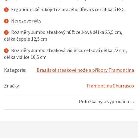
KOŠILE
Ergonomické rukojeti z pravého dřeva s certifikací FSC
VÍNO
Nerezové nýty
Rozměry Jumbo steakový nůž: celková délka 25,5 cm,
DÁRKOVÉ
délka čepele 12,5 cm
Rozměry Jumbo steaková vidlička: c
elková délka 22 cm,
POUKAZY
délka vidlice 10,5 cm
ZNAČKY
Kategorie
:
Brazilské steakové nože a příbory Tramontina
MĚNA
Značky
:
Tramontina Churrasco
(CZK)
Položka byla vyprodána…
PŘIHLÁŠENÍ
Z
á
p