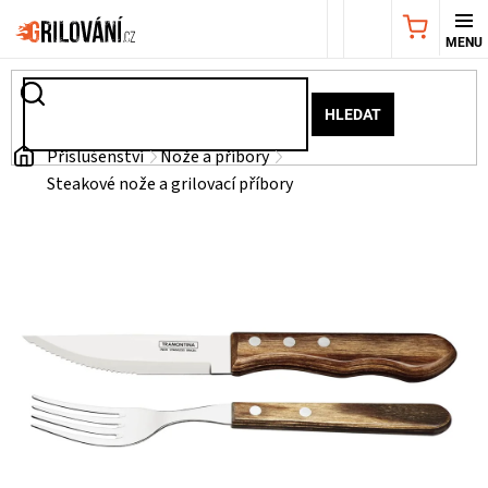
Přejít
NÁKUPNÍ
na
obsah
KOŠÍK
AKČNÍ
HLEDAT
NABÍDKA
Domů
Příslušenství
Nože a příbory
Steakové nože a grilovací příbory
GRILY
WEBER
GRILY
UDÍRNY
PŘÍSLUŠENSTVÍ