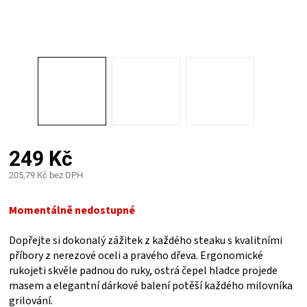
PALIVO
KOŘENÍ
A
OMÁČKY
NÁDOBÍ
249 Kč
205,79 Kč bez DPH
LODGE
Měrná
cena:
Momentálně nedostupné
VAKUOVAČKY
Dopřejte si dokonalý zážitek z každého steaku s kvalitními
příbory z nerezové oceli a pravého dřeva. Ergonomické
LEDNICE
rukojeti skvěle padnou do ruky, ostrá čepel hladce projede
masem a elegantní dárkové balení potěší každého milovníka
NA
grilování.