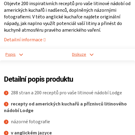
Objevte 200 inspirativních receptů pro vaše litinové nádobí od
ZRÁNÍ
amerických kuchařů i nadšenců, doplněných názornými
fotografiemi. V této anglické kuchařce najdete originální
nápady, jak naplno využít potenciál vaší litiny a přinést do
MASA
kuchyně atmosféru pravého amerického vaření.
Detailní informace
VENKOVNÍ
Popis
Diskuze
KUCHYNĚ
KNIHY
Detailní popis produktu
O
288 stran a 200 receptů pro vaše litinové nádobí Lodge
recepty od amerických kuchařů a příznivců litinového
GRILOVÁNÍ
nádobí Lodge
HAVAJSKÉ
názorné fotografie
v anglickém jazyce