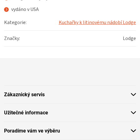
KOŠILE
vydáno v USA
VÍNO
Kategorie
:
Kuchařky k litinovému nádobí Lodge
DÁRKOVÉ
Značky
:
Lodge
POUKAZY
Z
á
ZNAČKY
p
a
MĚNA
t
Zákaznický servis
í
(CZK)
Užitečné informace
PŘIHLÁŠENÍ
Poradíme vám ve výběru