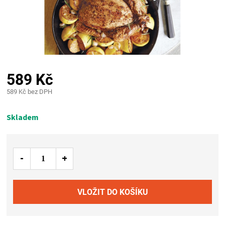
PALIVO
KOŘENÍ
A
589 Kč
OMÁČKY
589 Kč bez DPH
Měrná
NÁDOBÍ
cena:
Skladem
LODGE
VAKUOVAČKY
LEDNICE
NA