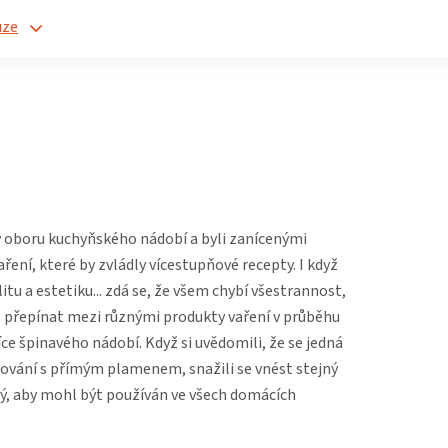
uze
 v oboru kuchyňského nádobí a byli zanícenými
ení, které by zvládly vícestupňové recepty. I když
tu a estetiku... zdá se, že všem chybí všestrannost,
ále přepínat mezi různými produkty vaření v průběhu
íce špinavého nádobí. Když si uvědomili, že se jedná
rilování s přímým plamenem, snažili se vnést stejný
ný, aby mohl být používán ve všech domácích