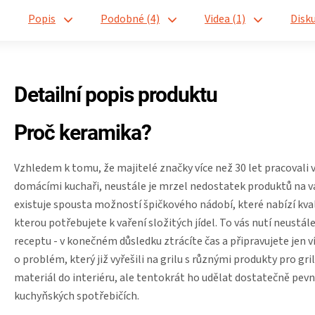
Popis
Podobné (4)
Videa (1)
Disk
Detailní popis produktu
Proč keramika?
Vzhledem k tomu, že majitelé značky více než 30 let pracovali
domácími kuchaři, neustále je mrzel nedostatek produktů na vař
existuje spousta možností špičkového nádobí, které nabízí kvali
kterou potřebujete k vaření složitých jídel. To vás nutí neust
receptu - v konečném důsledku ztrácíte čas a připravujete jen v
o problém, který již vyřešili na grilu s různými produkty pro g
materiál do interiéru, ale tentokrát ho udělat dostatečně pev
kuchyňských spotřebičích.