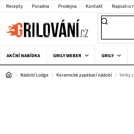
Přejít
Recepty
Poradna
Prodejna
Kontakt
Napsali o 
na
obsah
AKČNÍ NABÍDKA
GRILY WEBER
GRILY
Domů
Nádobí Lodge
Keramické zapékací nádobí
Velký z
VAKUOVAČKY
LEDNICE NA ZRÁNÍ MASA
VEN