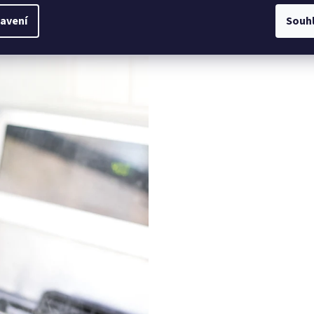
nesete do zapékací mísy, aby se v troubě dusilo
než se přesunete přímo do trouby, a zefektivníte
avení
Souh