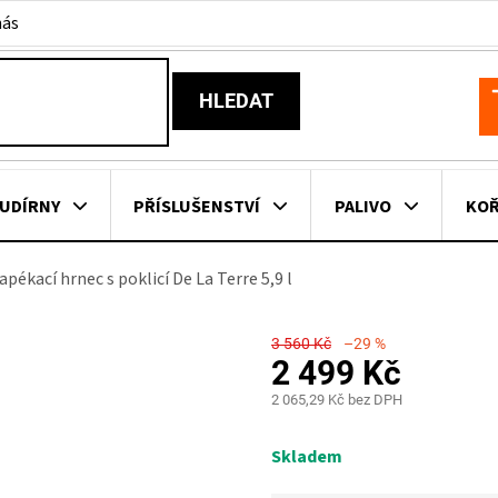
nás
HLEDAT
N
K
UDÍRNY
PŘÍSLUŠENSTVÍ
PALIVO
KOŘ
apékací hrnec s poklicí De La Terre 5,9 l
KOVNÍ KUCHYNĚ
KNIHY O GRILOVÁNÍ
HAVAJSKÉ KOŠ
3 560 Kč
–29 %
ZNAČKY
2 499 Kč
2 065,29 Kč bez DPH
Měrná
cena:
Skladem