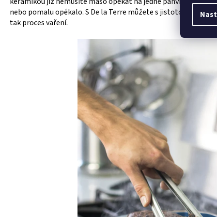
keramikou již nemusíte maso opékat na jedné pánvi, než jej pře
nebo pomalu opékalo. S De la Terre můžete s jistotou opékat, 
Nast
tak proces vaření.