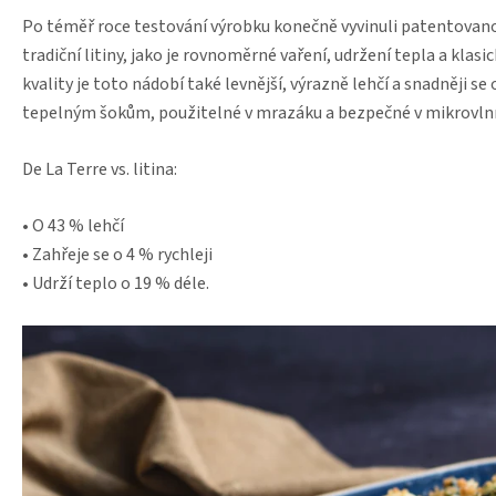
Po téměř roce testování výrobku konečně vyvinuli patentovan
tradiční litiny, jako je rovnoměrné vaření, udržení tepla a klas
kvality je toto nádobí také levnější, výrazně lehčí a snadněji s
tepelným šokům, použitelné v mrazáku a bezpečné v mikrovln
De La Terre vs. litina:
• O 43 % lehčí
• Zahřeje se o 4 % rychleji
• Udrží teplo o 19 % déle.