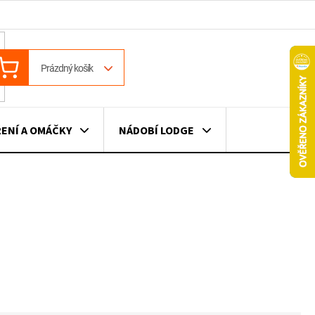
ÁKUPNÍ
Prázdný košík
OŠÍK
ENÍ A OMÁČKY
NÁDOBÍ LODGE
ILE
VÍNO
DÁRKOVÉ POUKAZY