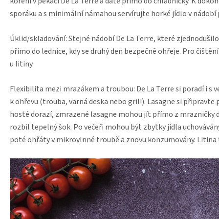
koření v pekáči De La Terre a dáte přímo do chladničky. K dokonč
sporáku a s minimální námahou servírujte horké jídlo v nádobí 
Úklid/skladování: Stejné nádobí De La Terre, které zjednodušilo
přímo do lednice, kdy se druhý den bezpečně ohřeje. Pro čištěn
u litiny.
Flexibilita mezi mrazákem a troubou: De La Terre si poradí i s
k ohřevu (trouba, varná deska nebo gril!). Lasagne si připrav
hosté dorazí, zmrazené lasagne mohou jít přímo z mrazničky do
rozbil tepelný šok. Po večeři mohou být zbytky jídla uchovávány 
poté ohřáty v mikrovlnné troubě a znovu konzumovány. Litina t