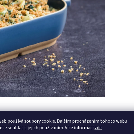
web používá soubory cookie. Dalším procházením tohoto webu
jete souhlas s jejich používáním. Více informací
zde
.
vání chuti při vaření masa. S touto novou