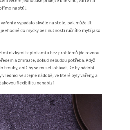
ení večeře jednoduše přidejte bílé víno, vařte na
přímo na stůl.
 vaření a vypadalo skvěle na stole, pak může jít
í je vhodné do myčky bez nutnosti ručního mytí jako
 velmi nízkými teplotami a bez problémů jde rovnou
te předem a zmrazte, dokud nebudou potřeba. Když
 trouby, aniž by se museli obávat, že by nádobí
v lednici ve stejné nádobě, ve které byly vařeny, a
akovou flexibilitu nenabízí.