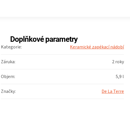
Doplňkové parametry
Kategorie
:
Keramické zapékací nádobí
Záruka
:
2 roky
Objem
:
5,9 l
Značky
:
De La Terre