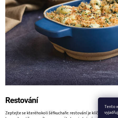
Restování
Tento 
vyjadřu
Zeptejte se kteréhokoli šéfkuchaře: restování je klíčem k zacho