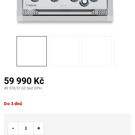
PALIVO
KOŘENÍ
A
OMÁČKY
NÁDOBÍ
59 990 Kč
LODGE
49 578,51 Kč bez DPH
Měrná
VAKUOVAČKY
cena:
Do 3 dnů
LEDNICE
NA