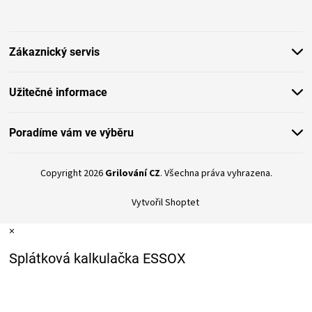
p
a
t
Zákaznický servis
í
Užitečné informace
Poradíme vám ve výběru
Copyright 2026
Grilování CZ
. Všechna práva vyhrazena.
Vytvořil Shoptet
×
Splátková kalkulačka ESSOX