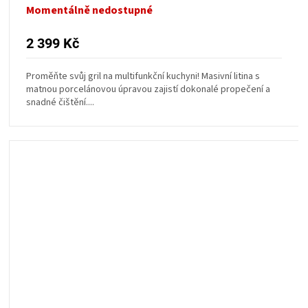
KOŠILE
Momentálně nedostupné
VÍNO
2 399 Kč
Proměňte svůj gril na multifunkční kuchyni! Masivní litina s
DÁRKOVÉ
matnou porcelánovou úpravou zajistí dokonalé propečení a
snadné čištění....
POUKAZY
ZNAČKY
MĚNA
(CZK)
PŘIHLÁŠENÍ