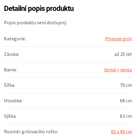
Detailní popis produktu
Popis produktu není dostupný
Kategorie
:
Plynové grily
Záruka
:
až 25 let
Barva
:
černá + nerez
Šířka
:
79 cm
Hloubka
:
68 cm
Výška
:
63 cm
Rozměr grilovacího roštu
:
65 x 49 cm