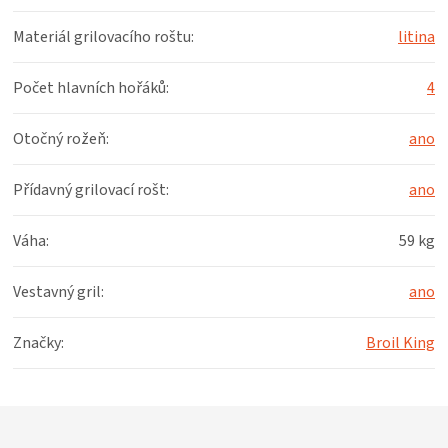
Materiál grilovacího roštu
:
litina
Počet hlavních hořáků
:
4
Otočný rožeň
:
ano
Přídavný grilovací rošt
:
ano
Váha
:
59 kg
Vestavný gril
:
ano
Značky
:
Broil King
Z
á