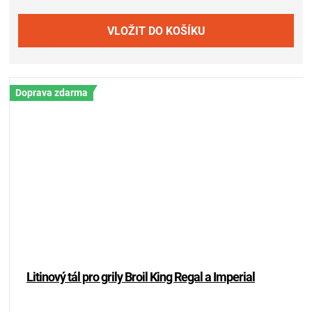
ZRÁNÍ
MASA
Doprava zdarma
VENKOVNÍ
KUCHYNĚ
KNIHY
O
GRILOVÁNÍ
Litinový tál pro grily Broil King Regal a Imperial
HAVAJSKÉ