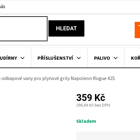
nás
HLEDAT
N
K
UDÍRNY
PŘÍSLUŠENSTVÍ
PALIVO
KOŘ
o odkapové vany pro plynové grily Napoleon Rogue 425
KOVNÍ KUCHYNĚ
KNIHY O GRILOVÁNÍ
HAVAJSKÉ KOŠ
359 Kč
ZNAČKY
296,69 Kč bez DPH
Měrná
cena:
Skladem