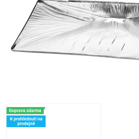
Doprava zdarma
K prohlédnutí na
prodejně