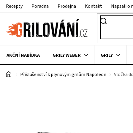
Přejít
Recepty
Poradna
Prodejna
Kontakt
Napsali o 
na
obsah
AKČNÍ NABÍDKA
GRILY WEBER
GRILY
Domů
Příslušenství k plynovým grilům Napoleon
Vložka d
VAKUOVAČKY
LEDNICE NA ZRÁNÍ MASA
VEN