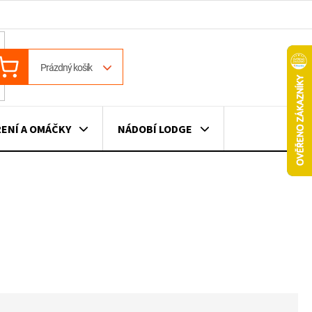
ÁKUPNÍ
Prázdný košík
OŠÍK
ENÍ A OMÁČKY
NÁDOBÍ LODGE
ILE
VÍNO
DÁRKOVÉ POUKAZY