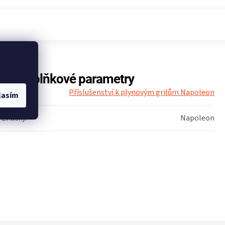
Doplňkové parametry
Kategorie
:
Příslušenství k plynovým grilům Napoleon
lasím
Značky
:
Napoleon