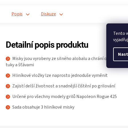
Popis
Diskuze
Tento 
vyjadřu
Detailní popis produktu
Nast
Misky jsou vyrobeny ze silného alobalu a chrání odkapový p
tuky a šťávami
Hliníkové vložky lze naprosto jednoduše vyměnit
Zajistí delší životnost a snadnější čištění po grilování
Určené pro všechny modely grilů Napoleon Rogue 425
Sada obsahuje 3 hliníkové misky