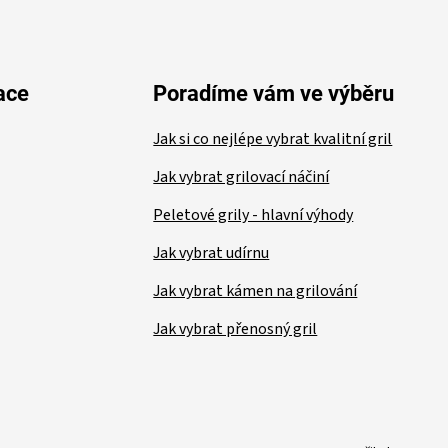
ace
Poradíme vám ve výběru
Jak si co nejlépe vybrat kvalitní gril
Jak vybrat grilovací náčiní
Peletové grily - hlavní výhody
Jak vybrat udírnu
Jak vybrat kámen na grilování
Jak vybrat přenosný gril