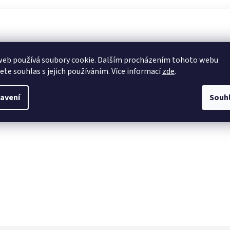
web používá soubory cookie. Dalším procházením tohoto webu
jete souhlas s jejich používáním. Více informací
zde
.
avení
Souh
lech umístěný pod grilovací vanou před vypečenými