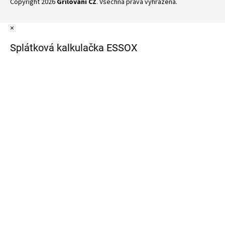
Copyright 2026
Grilování CZ
. Všechna práva vyhrazena.
×
Splátková kalkulačka ESSOX