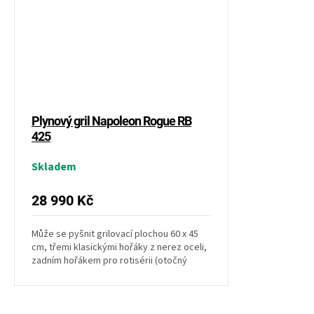
Plynový gril Napoleon Rogue RB
425
Skladem
28 990 Kč
Může se pyšnit grilovací plochou 60 x 45
cm, třemi klasickými hořáky z nerez oceli,
zadním hořákem pro rotisérii (otočný
rožeň)...