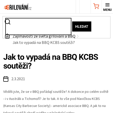
Přejít
NÁKUPNÍ
na
obsah
KOŠÍK
AKČNÍ
HLEDAT
NABÍDKA
Domů
Zajímavosti ze světa grilování a BBQ
Jak to vypadá na BBQ KCBS soutěži?
GRILY
Jak to vypadá na BBQ KCBS
WEBER
soutěži?
GRILY
2.3.2021
UDÍRNY
Věděli jste, že se v BBQ pořádají soutěže? A dokonce po celém světě
- i v Austrálii a Tichomoří? Je to tak. A to vše pod hlavičkou KCBS
PŘÍSLUŠENSTVÍ
(Kansas City Barbecue Society) - americké asociace BBQ. A jak to na