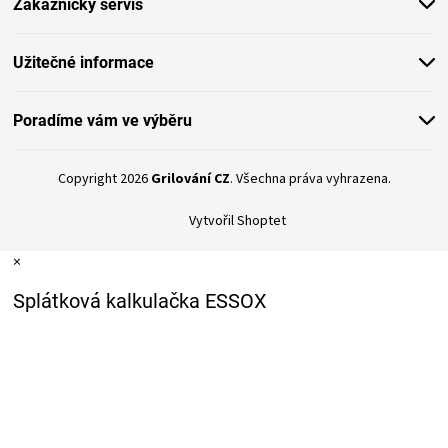
Zákaznický servis
í
KOŠILE
VÍNO
Užitečné informace
DÁRKOVÉ
Poradíme vám ve výběru
POUKAZY
Copyright 2026
Grilování CZ
. Všechna práva vyhrazena.
ZNAČKY
Vytvořil Shoptet
×
MĚNA
Splátková kalkulačka ESSOX
(CZK)
PŘIHLÁŠENÍ