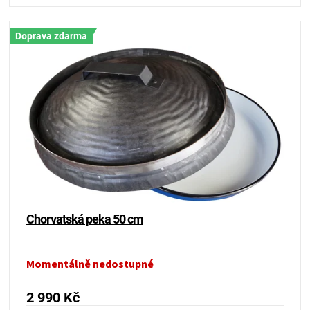
KOŠILE
Doprava zdarma
VÍNO
DÁRKOVÉ
POUKAZY
ZNAČKY
MĚNA
Chorvatská peka 50 cm
(CZK)
Momentálně nedostupné
PŘIHLÁŠENÍ
2 990 Kč