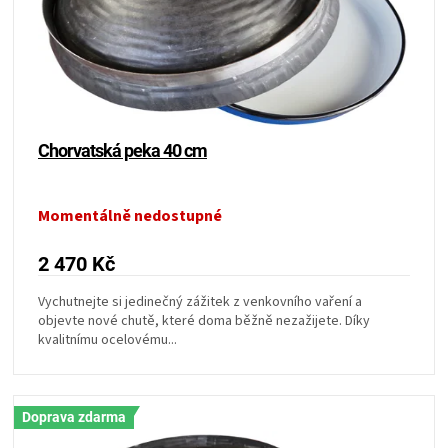
r
PALIVO
d
o
u
d
k
KOŘENÍ
u
t
k
ů
A
t
ů
Chorvatská peka 40 cm
OMÁČKY
Momentálně nedostupné
NÁDOBÍ
2 470 Kč
LODGE
Vychutnejte si jedinečný zážitek z venkovního vaření a
objevte nové chutě, které doma běžně nezažijete. Díky
VAKUOVAČKY
kvalitnímu ocelovému...
LEDNICE
Doprava zdarma
NA