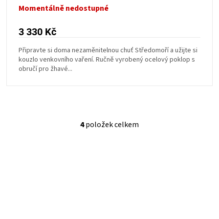
Momentálně nedostupné
3 330 Kč
Připravte si doma nezaměnitelnou chuť Středomoří a užijte si
kouzlo venkovního vaření. Ručně vyrobený ocelový poklop s
obručí pro žhavé...
4
položek celkem
O
v
l
á
d
a
c
í
p
r