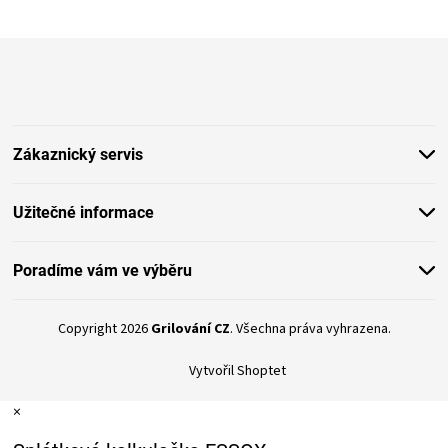
v
k
y
Z
v
á
ý
p
p
a
i
t
s
Zákaznický servis
í
u
Užitečné informace
Poradíme vám ve výběru
Copyright 2026
Grilování CZ
. Všechna práva vyhrazena.
Vytvořil Shoptet
×