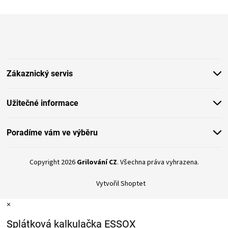
PALIVO
Z
á
KOŘENÍ
p
a
A
t
Zákaznický servis
í
OMÁČKY
Užitečné informace
NÁDOBÍ
Poradíme vám ve výběru
LODGE
Copyright 2026
Grilování CZ
. Všechna práva vyhrazena.
VAKUOVAČKY
Vytvořil Shoptet
LEDNICE
×
NA
Splátková kalkulačka ESSOX