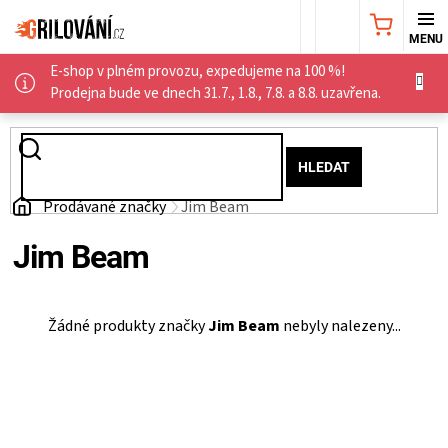
Přejít
NÁKUPNÍ
na
obsah
E-shop v plném provozu, expedujeme na 100 %!
KOŠÍK
AKČNÍ
Prodejna bude ve dnech 31.7., 1.8., 7.8. a 8.8. uzavřena.
NABÍDKA
HLEDAT
GRILY
Domů
Prodávané značky
Jim Beam
WEBER
Jim Beam
GRILY
Žádné produkty značky
Jim Beam
nebyly nalezeny...
UDÍRNY
PŘÍSLUŠENSTVÍ