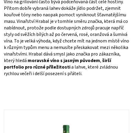
Víno na grilování často bývá podceňovaná část celé hostiny.
Přitom dobře vybraná lahev dokáže jídlo podržet, zjemnit
kouřové tóny nebo naopak pomoct vyniknout šťavnatějšímu
masu. Vinařství Hrabal je v tomhle směru značka, která má co
nabídnout, protože podle dostupných zdrojů pracuje napříč
styly od svěžích bílých až po červená, rosé, oranžová a šumivá
vína. To je velká výhoda, když chcete mít na jednom místě víno
k různým typům menu a nemusíte přeskakovat mezi několika
vinařstvími. Hrabal dává smysl jako značka pro zákazníka,
který hledá
moravské víno s jasným původem
,
širší
portfolio pro různé příležitosti
a lahve, které zvládnou
rychlou večeři i delší posezení s přáteli.
Ř
a
z
V
e
ý
n
p
í
i