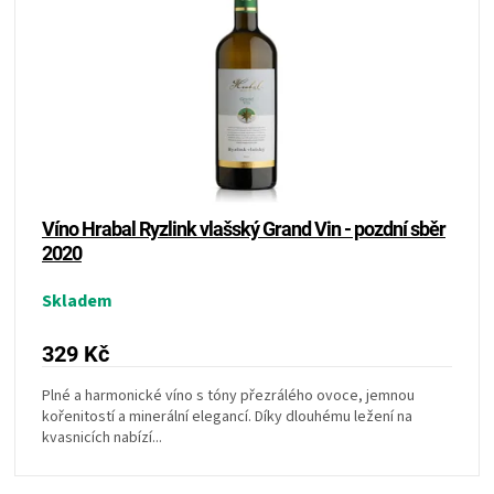
p
s
r
p
o
r
d
o
u
d
k
u
t
k
ů
t
ů
Víno Hrabal Ryzlink vlašský Grand Vin - pozdní sběr
2020
Skladem
329 Kč
Plné a harmonické víno s tóny přezrálého ovoce, jemnou
kořenitostí a minerální elegancí. Díky dlouhému ležení na
kvasnicích nabízí...