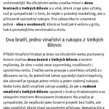
PALIVO
vrstevnatější. Na oficiálním webu značka mluví o
dvou
bratrech z Velkých Bílovic
a o víně, které zraje jako vztahy,
což je sympatické i v tom, že nejde o prázdný marketing, ale o
KOŘENÍ
přirozeně vystavěný rukopis. Pro zákazníka to znamená
jediné -
vína s osobností
, která se hodí jak k večeru u grilu,
A
tak k pomalejšímu servírování u stolu.
Dva bratři, jedno vinařství a rukopis z Velkých
OMÁČKY
Bílovic
NÁDOBÍ
Příběh Vinařství Hrabal je dnes na oficiálním webu postavený
kolem motivu
dvou bratrů z Velkých Bílovic
a kolem
myšlenky, že víno v sobě nese vzpomínky, rozdílnosti i
LODGE
společnou cestu. Značka sama pracuje s poetikou vztahů a s
důrazem na to, že jednotlivé lahve vyprávějí vlastní kapitoly,
VAKUOVAČKY
ale zároveň je spojuje jedno místo a jeden rodinný rukopis.
Vedle toho další vinařské zdroje uvádějí, že jde o
rodinné
vinařství z Velkých Bílovic
spojené s bratry Hrabalovými a se
LEDNICE
sklepním mistrem Miroslavem Hrabalem. Na značce je
sympatické, že nepůsobí jako tovární projekt bez tváře, ale
NA
jako vinařství, které staví na osobním přístupu, degustacích a