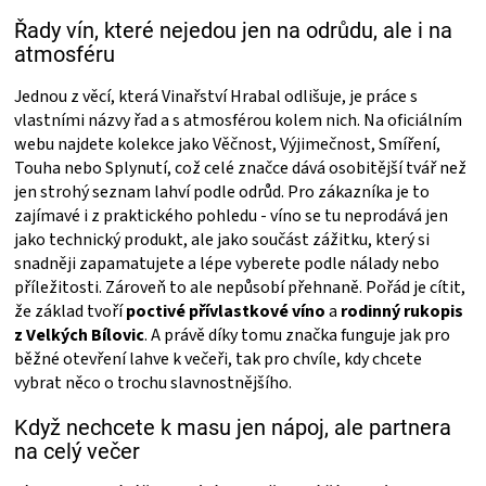
Řady vín, které nejedou jen na odrůdu, ale i na
atmosféru
Jednou z věcí, která Vinařství Hrabal odlišuje, je práce s
vlastními názvy řad a s atmosférou kolem nich. Na oficiálním
webu najdete kolekce jako Věčnost, Výjimečnost, Smíření,
Touha nebo Splynutí, což celé značce dává osobitější tvář než
jen strohý seznam lahví podle odrůd. Pro zákazníka je to
zajímavé i z praktického pohledu - víno se tu neprodává jen
jako technický produkt, ale jako součást zážitku, který si
snadněji zapamatujete a lépe vyberete podle nálady nebo
příležitosti. Zároveň to ale nepůsobí přehnaně. Pořád je cítit,
že základ tvoří
poctivé přívlastkové víno
a
rodinný rukopis
z Velkých Bílovic
. A právě díky tomu značka funguje jak pro
běžné otevření lahve k večeři, tak pro chvíle, kdy chcete
vybrat něco o trochu slavnostnějšího.
Když nechcete k masu jen nápoj, ale partnera
na celý večer