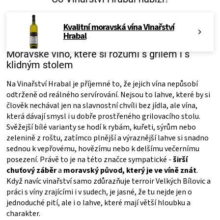
KOŠILE
Kvalitní moravská vína Vinařství
VÍNO
Hrabal
Moravské víno, které si rozumí s grilem i s
DÁRKOVÉ
klidným stolem
POUKAZY
Na Vinařství Hrabal je příjemné to, že jejich vína nepůsobí
odtrženě od reálného servírování. Nejsou to lahve, které by si
člověk nechával jen na slavnostní chvíli bez jídla, ale vína,
ZNAČKY
která dávají smysl i u dobře prostřeného grilovacího stolu.
Svěžejší bílé varianty se hodí k rybám, kuřeti, sýrům nebo
MĚNA
zelenině z roštu, zatímco plnější a výraznější lahve si snadno
sednou k vepřovému, hovězímu nebo k delšímu večernímu
posezení. Právě to je na této značce sympatické -
širší
(CZK)
chuťový záběr
a
moravský původ, který je ve víně znát
.
Když navíc vinařství samo zdůrazňuje terroir Velkých Bílovic a
PŘIHLÁŠENÍ
práci s víny zrajícími i v sudech, je jasné, že tu nejde jen o
jednoduché pití, ale i o lahve, které mají větší hloubku a
charakter.