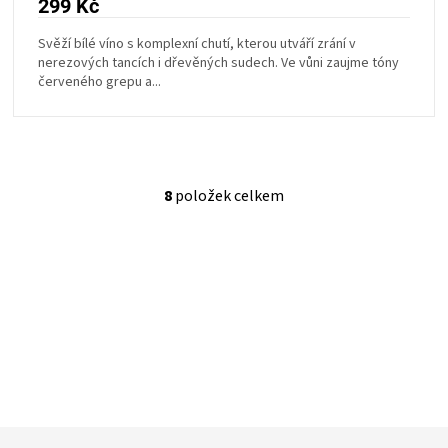
299 Kč
Svěží bílé víno s komplexní chutí, kterou utváří zrání v
nerezových tancích i dřevěných sudech. Ve vůni zaujme tóny
červeného grepu a...
8
položek celkem
O
v
l
á
d
a
c
í
p
r
v
k
y
Z