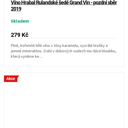
Víno Hrabal Rulandské šedé Grand Vin - pozdní sběr
2019
Skladem
279 Kč
Plné, kořenité bílé víno s tóny karamelu, vyzrálé hrušky a
jemné mineralitou. Zrání v dubových sudech mu dává hloubku,
která vynikne ke...
Akce