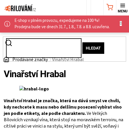
Přejít
NÁKUPNÍ
na
obsah
E-shop v plném provozu, expedujeme na 100 %!
KOŠÍK
AKČNÍ
Prodejna bude ve dnech 31.7., 1.8., 7.8. a 8.8. uzavřena.
NABÍDKA
HLEDAT
GRILY
Domů
Prodávané značky
Vinařství Hrabal
WEBER
Vinařství Hrabal
GRILY
UDÍRNY
Vinařství Hrabal je značka, která na dává smysl ve chvíli,
kdy nechcete k masu nebo delšímu posezení vybírat víno
jen podle etikety, ale podle charakteru.
Ve Velkých
PŘÍSLUŠENSTVÍ
Bílovicích vznikají vína, která stojí na moravském terroiru, na
citlivé práci ve vinici a na stylu, který umí být svěží, voňavý i