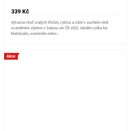
339 Kč
Výrazná chuť zralých třešní, rybízu a višní v suchém víně
oceněném zlatem v Salonu vín ČR 2021. Ideální volba ke
klobásám, uzeninám nebo...
Akce