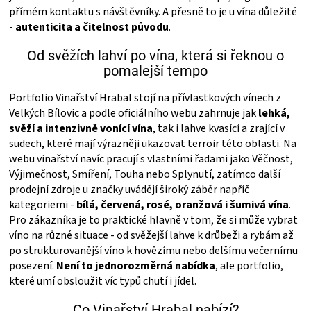
přímém kontaktu s návštěvníky. A přesně to je u vína důležité
ZRÁNÍ
-
autenticita a čitelnost původu
.
Od svěžích lahví po vína, která si řeknou o
MASA
pomalejší tempo
VENKOVNÍ
Portfolio Vinařství Hrabal stojí na přívlastkových vínech z
Velkých Bílovic a podle oficiálního webu zahrnuje jak
lehká,
svěží a intenzivně vonící vína
, tak i lahve kvasící a zrající v
KUCHYNĚ
sudech, které mají výrazněji ukazovat terroir této oblasti. Na
webu vinařství navíc pracují s vlastními řadami jako Věčnost,
KNIHY
Výjimečnost, Smíření, Touha nebo Splynutí, zatímco další
prodejní zdroje u značky uvádějí široký záběr napříč
kategoriemi -
bílá, červená, rosé, oranžová i šumivá vína
.
O
Pro zákazníka je to praktické hlavně v tom, že si může vybrat
víno na různé situace - od svěžejší lahve k drůbeži a rybám až
GRILOVÁNÍ
po strukturovanější víno k hovězímu nebo delšímu večernímu
posezení.
Není to jednorozměrná nabídka
, ale portfolio,
HAVAJSKÉ
které umí obsloužit víc typů chutí i jídel.
Co Vinařství Hrabal nabízí?