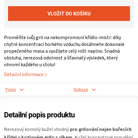
ZRÁNÍ
MASA
Proměňte svůj gril na nekompromisní křídlo-mistr: díky
VENKOVNÍ
chytré koncentraci horkého vzduchu dosáhnete dokonale
propečeného masa a využijete celý rošt naplno. Snadná
obsluha, nerezová odolnost a šťavnatý výsledek, který
KUCHYNĚ
ohromí každého u stolu!
Detailní informace
KNIHY
Popis
Diskuze
O
GRILOVÁNÍ
Detailní popis produktu
HAVAJSKÉ
Nerezový komolý kužel vhodný
pro grilování nejen kuřecích
křídel v kotlovém grilu s víkem.
Kužel koncentruje proudění