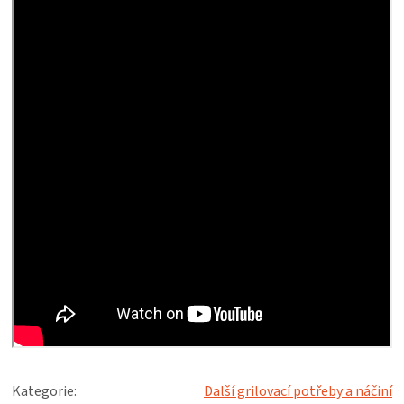
Kategorie
:
Další grilovací potřeby a náčiní