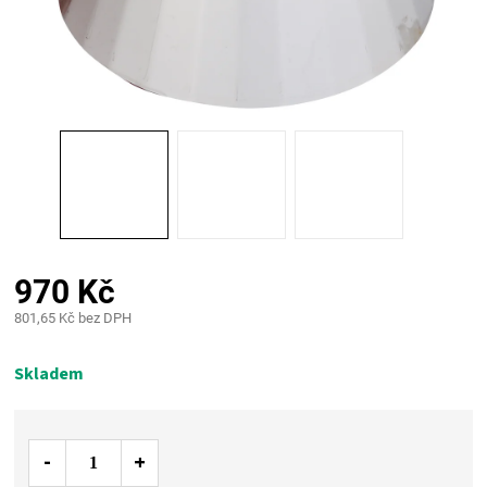
PALIVO
KOŘENÍ
A
OMÁČKY
NÁDOBÍ
970 Kč
LODGE
801,65 Kč bez DPH
Měrná
VAKUOVAČKY
cena:
Skladem
LEDNICE
NA