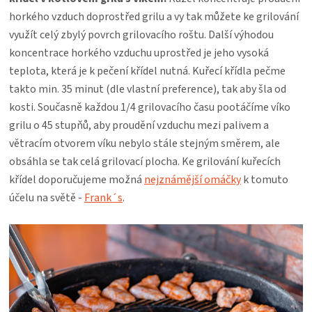
KOŠILE
horkého vzduch doprostřed grilu a vy tak můžete ke grilování
využít celý zbylý povrch grilovacího roštu. Další výhodou
VÍNO
koncentrace horkého vzduchu uprostřed je jeho vysoká
teplota, která je k pečení křídel nutná. Kuřecí křídla pečme
DÁRKOVÉ
takto min. 35 minut (dle vlastní preference), tak aby šla od
kosti. Současně každou 1/4 grilovacího času pootáčíme víko
POUKAZY
grilu o 45 stupňů, aby proudění vzduchu mezi palivem a
větracím otvorem víku nebylo stále stejným směrem, ale
ZNAČKY
obsáhla se tak celá grilovací plocha. Ke grilování kuřecích
křídel doporučujeme možná
nejznámější omáčky
k tomuto
MĚNA
účelu na světě -
Frank´s
.
(CZK)
PŘIHLÁŠENÍ