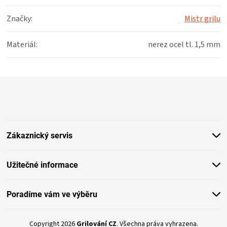
Značky
:
Mistr grilu
Materiál
:
nerez ocel tl. 1,5 mm
Z
á
p
a
t
Zákaznický servis
í
Užitečné informace
Poradíme vám ve výběru
Copyright 2026
Grilování CZ
. Všechna práva vyhrazena.