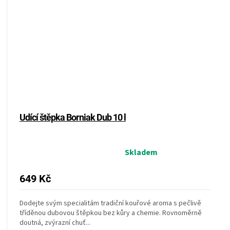
Udící štěpka Borniak Dub 10 l
Průměrné
Skladem
hodnocení
produktu
649 Kč
je
5,0
Dodejte svým specialitám tradiční kouřové aroma s pečlivě
z
tříděnou dubovou štěpkou bez kůry a chemie. Rovnoměrně
5
doutná, zvýrazní chuť...
hvězdiček.