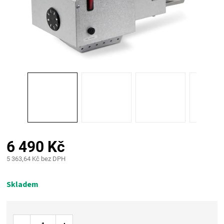
PALIVO
KOŘENÍ
A
OMÁČKY
NÁDOBÍ
LODGE
6 490 Kč
5 363,64 Kč bez DPH
VAKUOVAČKY
Měrná
cena:
Skladem
LEDNICE
NA