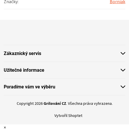
Značky
:
Borniak
Z
á
p
a
t
Zákaznický servis
í
Užitečné informace
Poradíme vám ve výběru
Copyright 2026
Grilování CZ
. Všechna práva vyhrazena.
Vytvořil Shoptet
×