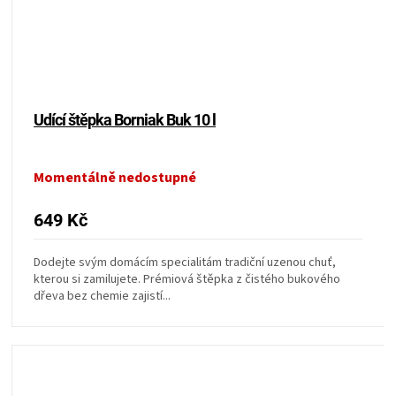
KOŠILE
VÍNO
DÁRKOVÉ
Udící štěpka Borniak Buk 10 l
POUKAZY
Momentálně nedostupné
ZNAČKY
649 Kč
MĚNA
Dodejte svým domácím specialitám tradiční uzenou chuť,
kterou si zamilujete. Prémiová štěpka z čistého bukového
(CZK)
dřeva bez chemie zajistí...
PŘIHLÁŠENÍ