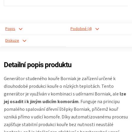
Popis
Podobné (4)
Diskuze
Detailní popis produktu
Generátor studeného kouře Borniak je zařízení určené k
dlouhodobé produkci kouře o nízkých teplotách. Tento
generátor je využíván v kombinaci s udírnami Borniak, ale
lze
jej osadit i k jiným udicím komorám
. Funguje na principu
pomalého spalování dřevní štěpky Borniak, přičemž kouř
vzniká přímo v udicí komoře. Díky automatizovanému procesu
zajišťuje stabilní produkci kouře bez nutnosti neustálé