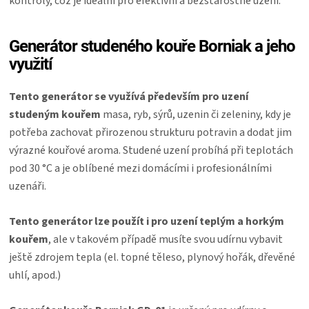
kontroly, což je ideální pro efektivní a bezstarostné uzení.
Generátor studeného kouře Borniak a jeho
využití
Tento generátor se využívá především pro uzení
studeným kouřem
masa, ryb, sýrů, uzenin či zeleniny, kdy je
potřeba zachovat přirozenou strukturu potravin a dodat jim
výrazné kouřové aroma. Studené uzení probíhá při teplotách
pod 30 °C a je oblíbené mezi domácími i profesionálními
uzenáři.
Tento generátor lze použít i pro uzení teplým a horkým
kouřem
, ale v takovém případě musíte svou udírnu vybavit
ještě zdrojem tepla (el. topné těleso, plynový hořák, dřevěné
uhlí, apod.)