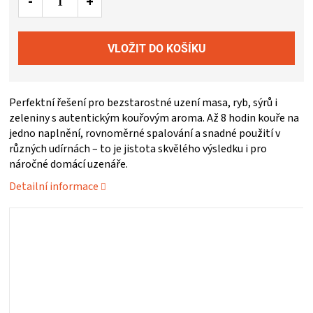
ZRÁNÍ
MASA
VENKOVNÍ
Perfektní řešení pro bezstarostné uzení masa, ryb, sýrů i
zeleniny s autentickým kouřovým aroma. Až 8 hodin kouře na
jedno naplnění, rovnoměrné spalování a snadné použití v
KUCHYNĚ
různých udírnách – to je jistota skvělého výsledku i pro
náročné domácí uzenáře.
KNIHY
Detailní informace
O
GRILOVÁNÍ
HAVAJSKÉ