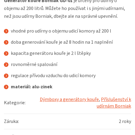
Generátor kouře Borniak
GD-01
je určený pro udírny o
objemu až 200 litrů. Můžete ho používat i s jinými udírnami,
než jsou udírny Borniak, dbejte ale na správné upevnění.
vhodné pro udírny o objemu udicí komory až 200 l
doba generování kouře je až 8 hodin na 1 naplnění
kapacita generátoru kouře je 2 l štěpky
rovnoměrné spalování
regulace přívodu vzduchu do udicí komory
materiál: alu-zinek
Dýmboxy a generátory kouře
,
Příslušenství k
Kategorie
:
udírnám Borniak
Záruka
:
2 roky