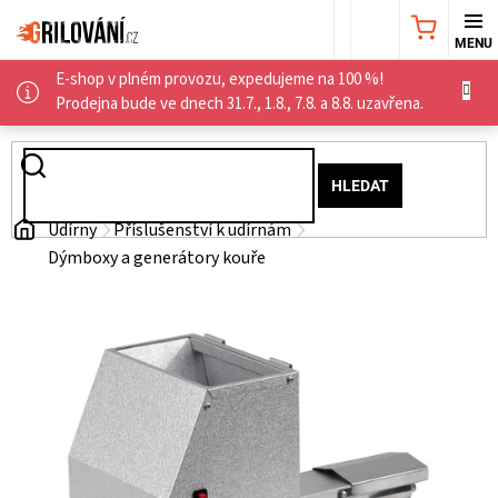
Přejít
NÁKUPNÍ
na
obsah
E-shop v plném provozu, expedujeme na 100 %!
KOŠÍK
AKČNÍ
Prodejna bude ve dnech 31.7., 1.8., 7.8. a 8.8. uzavřena.
NABÍDKA
HLEDAT
GRILY
Domů
Udírny
Příslušenství k udírnám
Dýmboxy a generátory kouře
WEBER
GRILY
UDÍRNY
PŘÍSLUŠENSTVÍ