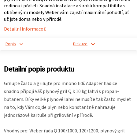
rodinou i přáteli. Snadná instalace a široká kompatibilita s
ZRÁNÍ
oblíbenými modely Weber vám zajistí maximální pohodlí, ať
už jste doma nebo v přírodě.
MASA
Detailní informace
VENKOVNÍ
Popis
Diskuze
KUCHYNĚ
Detailní popis produktu
KNIHY
Grilujte často a grilujte pro mnoho lidí. Adaptér hadice
O
snadno připojí Váš plynový gril Q k 10 kg lahvi s propan-
butanem. Díky velké plynové lahvi nemusíte tak často myslet
GRILOVÁNÍ
na to, kdy Vám dojde plyn nebo konstantně nahrazuje
jednorázové kartuše při grilování v přírodě.
HAVAJSKÉ
Vhodný pro: Weber řada Q 100/1000, 120/1200, plynový gril