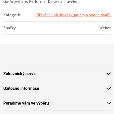
Go-Anywhere, Performer Deluxe a Traveler.
KOŠILE
Kategorie
:
Dřevěné uhlí, brikety, pelety a podpalovače
VÍNO
Značky
:
Weber
DÁRKOVÉ
POUKAZY
Z
á
ZNAČKY
p
a
t
MĚNA
Zákaznický servis
í
(CZK)
Užitečné informace
PŘIHLÁŠENÍ
Poradíme vám ve výběru