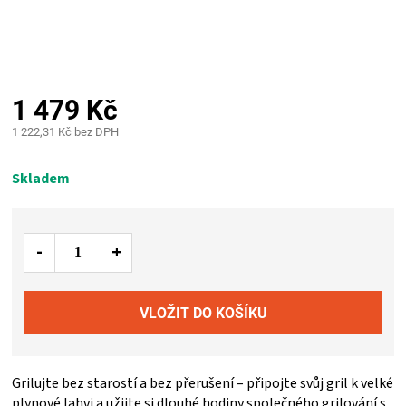
PALIVO
KOŘENÍ
A
1 479 Kč
1 222,31 Kč bez DPH
OMÁČKY
Měrná
cena:
Skladem
NÁDOBÍ
LODGE
VAKUOVAČKY
LEDNICE
Grilujte bez starostí a bez přerušení – připojte svůj gril k velké
NA
plynové lahvi a užijte si dlouhé hodiny společného grilování s