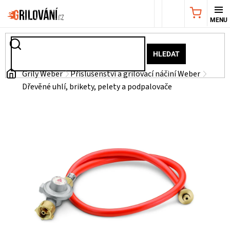
Přejít
NÁKUPNÍ
na
obsah
KOŠÍK
AKČNÍ
HLEDAT
NABÍDKA
Domů
Grily Weber
Příslušenství a grilovací náčiní Weber
Dřevěné uhlí, brikety, pelety a podpalovače
GRILY
WEBER
GRILY
UDÍRNY
PŘÍSLUŠENSTVÍ