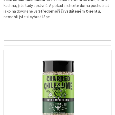
vaše kulinářské umění
. Ať už hledáte koření na kuře, krůtu či
PALIVO
kachnu, jste tady správně. A pokud si chcete doma pochutnat
jako na dovolené ve
Středomoří či vzdáleném Orientu
,
KOŘENÍ
nemohli jste si vybrat lépe.
Ř
A
a
z
OMÁČKY
e
n
V
í
NÁDOBÍ
ý
p
p
r
i
LODGE
o
s
d
p
VAKUOVAČKY
u
r
k
o
t
LEDNICE
d
ů
u
k
NA
t