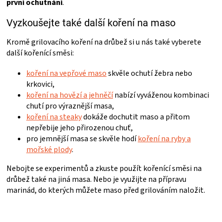
první ochutnání
.
Vyzkoušejte také další koření na maso
Kromě grilovacího koření na drůbež si u nás také vyberete
další kořenící směsi:
koření na vepřové maso
skvěle ochutí žebra nebo
krkovici,
koření na hovězí a jehněčí
nabízí vyváženou kombinaci
chutí pro výraznější masa,
koření na steaky
dokáže dochutit maso a přitom
nepřebije jeho přirozenou chuť,
pro jemnější masa se skvěle hodí
koření na ryby a
mořské plody
.
Nebojte se experimentů a zkuste použít kořenící směsi na
drůbež také na jiná masa. Nebo je využijte na přípravu
marinád, do kterých můžete maso před grilováním naložit.