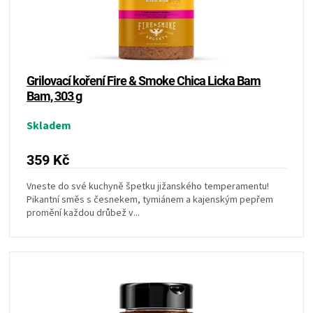
KOŠILE
VÍNO
Grilovací koření Fire & Smoke Chica Licka Bam
DÁRKOVÉ
Bam, 303 g
POUKAZY
Skladem
ZNAČKY
359 Kč
Vneste do své kuchyně špetku jižanského temperamentu!
MĚNA
Pikantní směs s česnekem, tymiánem a kajenským pepřem
promění každou drůbež v...
(CZK)
PŘIHLÁŠENÍ