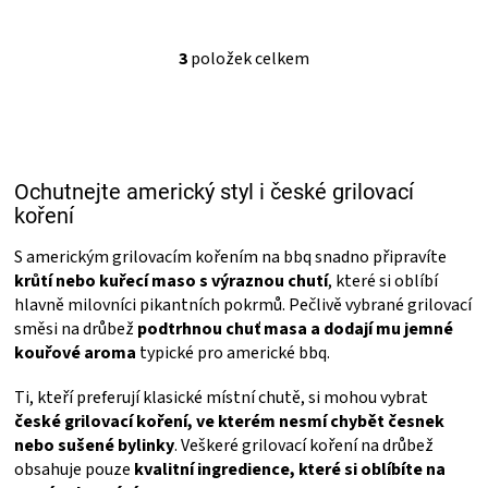
3
položek celkem
O
v
l
á
d
a
Ochutnejte americký styl i české grilovací
c
í
koření
p
r
S americkým grilovacím kořením na bbq snadno připravíte
v
krůtí nebo kuřecí maso s výraznou chutí
, které si oblíbí
k
hlavně milovníci pikantních pokrmů. Pečlivě vybrané grilovací
y
směsi na drůbež
podtrhnou chuť masa a dodají mu jemné
v
kouřové aroma
typické pro americké bbq.
ý
p
Ti, kteří preferují klasické místní chutě, si mohou vybrat
i
s
české grilovací koření, ve kterém nesmí chybět česnek
u
nebo sušené bylinky
. Veškeré grilovací koření na drůbež
obsahuje pouze
kvalitní ingredience, které si oblíbíte na