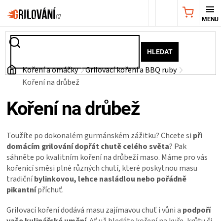
Přejít
NÁKUPNÍ
na
obsah
KOŠÍK
AKČNÍ
HLEDAT
NABÍDKA
Domů
Koření a omáčky
Grilovací koření a BBQ ruby
Koření na drůbež
GRILY
Koření na drůbež
WEBER
Toužíte po dokonalém gurmánském zážitku? Chcete si
při
GRILY
domácím grilování dopřát chutě celého světa
? Pak
sáhněte po kvalitním koření na drůbeží maso. Máme pro vás
kořenicí směsi plné různých chutí, které poskytnou masu
UDÍRNY
tradiční
bylinkovou,
lehce nasládlou nebo pořádně
pikantní
příchuť.
PŘÍSLUŠENSTVÍ
Grilovací koření dodává masu zajímavou chuť i vůni a
podpoří