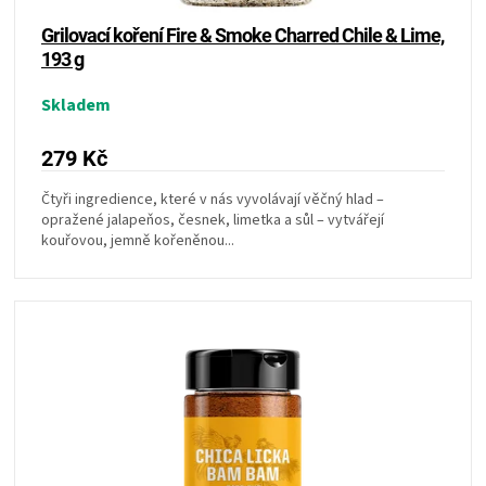
ů
Grilovací koření Fire & Smoke Charred Chile & Lime,
ZRÁNÍ
193 g
MASA
Skladem
VENKOVNÍ
279 Kč
Čtyři ingredience, které v nás vyvolávají věčný hlad –
KUCHYNĚ
opražené jalapeňos, česnek, limetka a sůl – vytvářejí
kouřovou, jemně kořeněnou...
KNIHY
O
GRILOVÁNÍ
HAVAJSKÉ