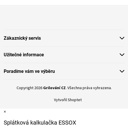
Z
á
p
a
t
Zákaznický servis
í
Užitečné informace
Poradíme vám ve výběru
Copyright 2026
Grilování CZ
. Všechna práva vyhrazena.
Vytvořil Shoptet
×
Splátková kalkulačka ESSOX