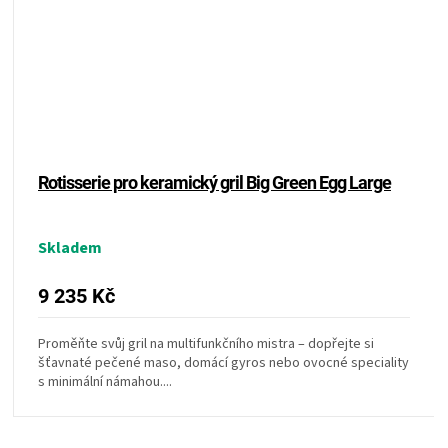
KOŠILE
VÍNO
DÁRKOVÉ
POUKAZY
Rotisserie pro keramický gril Big Green Egg Large
ZNAČKY
Skladem
MĚNA
9 235 Kč
(CZK)
Proměňte svůj gril na multifunkčního mistra – dopřejte si
šťavnaté pečené maso, domácí gyros nebo ovocné speciality
PŘIHLÁŠENÍ
s minimální námahou....