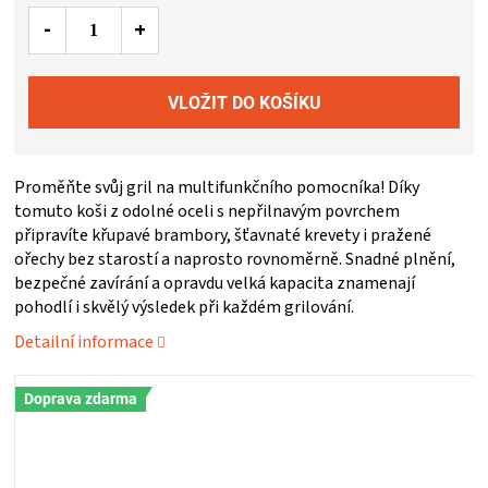
ZRÁNÍ
MASA
VENKOVNÍ
Proměňte svůj gril na multifunkčního pomocníka! Díky
KUCHYNĚ
tomuto koši z odolné oceli s nepřilnavým povrchem
připravíte křupavé brambory, šťavnaté krevety i pražené
ořechy bez starostí a naprosto rovnoměrně. Snadné plnění,
KNIHY
bezpečné zavírání a opravdu velká kapacita znamenají
pohodlí i skvělý výsledek při každém grilování.
O
Detailní informace
GRILOVÁNÍ
Doprava zdarma
HAVAJSKÉ