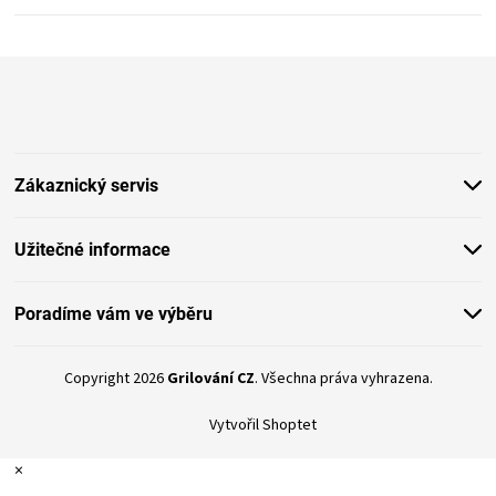
Z
á
p
a
t
Zákaznický servis
í
Užitečné informace
Poradíme vám ve výběru
Copyright 2026
Grilování CZ
. Všechna práva vyhrazena.
Vytvořil Shoptet
×