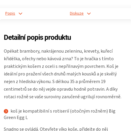
Popis
Diskuze
Detailní popis produktu
Opékat brambory, nakrájenou zeleninu, krevety, kuřecí
křidélka, ořechy nebo kávová zrna? To je hračka s tímto
praktickým košem z oceli s nepřilnavým povrchem
. Koš je
ideální pro pražení všech druhů malých kousků a je skvělý
nejen z hlediska výkonu. S délkou 35 a průměrem 19
centimetrů se do něj vejde opravdu hodně potravin. A díky
rotaci rožně se vaše suroviny zaručeně ugrilují rovnoměrně.
koš je kompatibilní s rotiserií (otočným rožněm) Big
Green Egg L
Snadno se ovládá. Otevřete víko koše, přidejte do něj