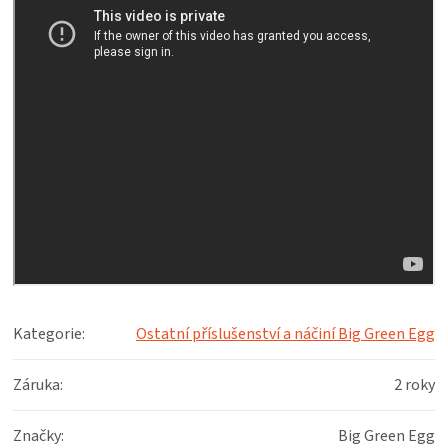
Kategorie
:
Ostatní příslušenství a náčiní Big Green Egg
Záruka
:
2 roky
Značky
:
Big Green Egg