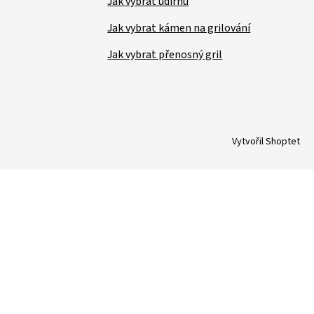
Jak vybrat udírnu
Jak vybrat kámen na grilování
Jak vybrat přenosný gril
Vytvořil Shoptet