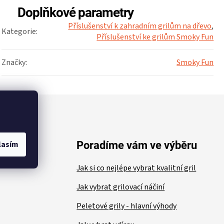
Doplňkové parametry
Příslušenství k zahradním grilům na dřevo
,
Kategorie
:
Příslušenství ke grilům Smoky Fun
Značky
:
Smoky Fun
lasím
ace
Poradíme vám ve výběru
Jak si co nejlépe vybrat kvalitní gril
Jak vybrat grilovací náčiní
Peletové grily - hlavní výhody