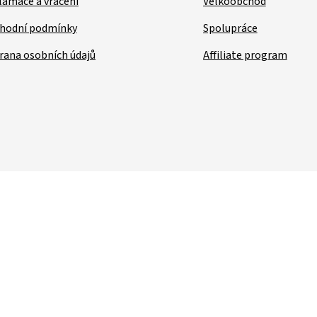
lamace a vrácení
Velkoobchod
hodní podmínky
Spolupráce
rana osobních údajů
Affiliate program