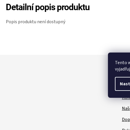
Detailní popis produktu
Popis produktu není dostupný
Z
Tento 
á
vyjadřu
p
a
t
Nast
Zá
í
Kon
Naš
Dop