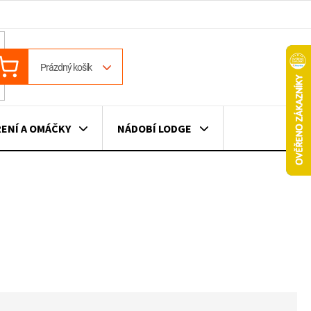
ÁKUPNÍ
Prázdný košík
OŠÍK
ENÍ A OMÁČKY
NÁDOBÍ LODGE
ILE
VÍNO
DÁRKOVÉ POUKAZY