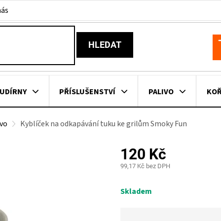
nás
HLEDAT
N
K
UDÍRNY
PŘÍSLUŠENSTVÍ
PALIVO
KOŘ
evo
Kyblíček na odkapávání tuku ke grilům Smoky Fun
KOVNÍ KUCHYNĚ
KNIHY O GRILOVÁNÍ
HAVAJSKÉ KOŠ
120 Kč
ZNAČKY
99,17 Kč bez DPH
Měrná
cena:
Skladem