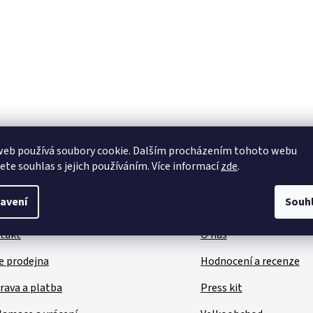
web používá soubory cookie. Dalším procházením tohoto webu
jete souhlas s jejich používáním. Více informací
zde
.
avení
Souh
kaznický servis
Užitečné inform
takt
O nás
e prodejna
Hodnocení a recenze
rava a platba
Press kit