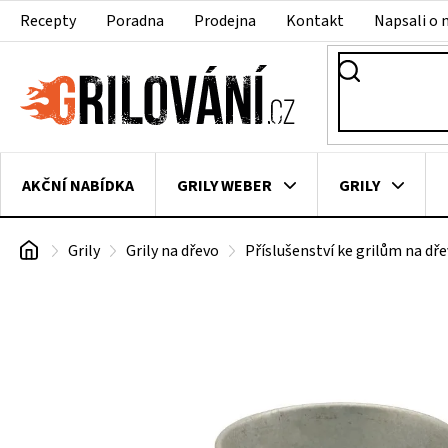
Přejít
Recepty
Poradna
Prodejna
Kontakt
Napsali o 
na
obsah
AKČNÍ NABÍDKA
GRILY WEBER
GRILY
Domů
Grily
Grily na dřevo
Příslušenství ke grilům na dř
VAKUOVAČKY
LEDNICE NA ZRÁNÍ MASA
VEN