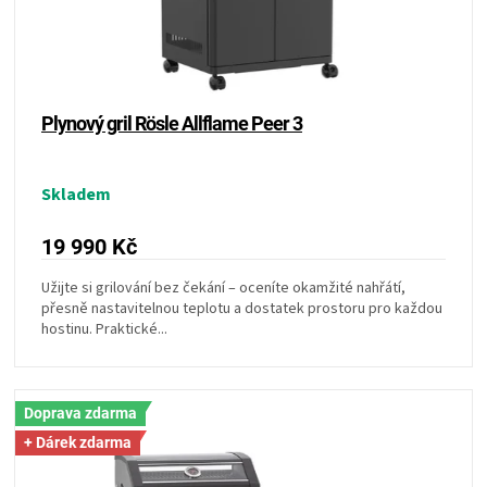
t
d
ů
ZRÁNÍ
u
k
t
MASA
ů
Plynový gril Rösle Allflame Peer 3
VENKOVNÍ
Skladem
KUCHYNĚ
19 990 Kč
KNIHY
Užijte si grilování bez čekání – oceníte okamžité nahřátí,
přesně nastavitelnou teplotu a dostatek prostoru pro každou
O
hostinu. Praktické...
GRILOVÁNÍ
Doprava zdarma
HAVAJSKÉ
+ Dárek zdarma