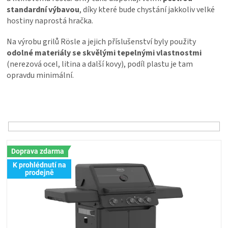
PALIVO
standardní výbavou
, díky které bude chystání jakkoliv velké
hostiny naprostá hračka.
KOŘENÍ
Na výrobu grilů Rösle a jejich příslušenství byly použity
odolné materiály se skvělými tepelnými vlastnostmi
A
(nerezová ocel, litina a další kovy), podíl plastu je tam
opravdu minimální.
OMÁČKY
Ř
a
NÁDOBÍ
z
e
LODGE
n
V
í
Doprava zdarma
ý
p
VAKUOVAČKY
K prohlédnutí na
p
r
prodejně
i
o
s
LEDNICE
d
p
u
r
k
NA
o