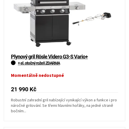
KOŠILE
VÍNO
DÁRKOVÉ
POUKAZY
Plynový gril Rösle Videro G3-S Vario+
ZNAČKY
+ el. otočný rožeň ZDARMA
Momentálně nedostupné
MĚNA
21 990 Kč
(CZK)
Robustní zahradní gril nabízející vynikající výkon a funkce i pro
náročné grilování. Se třemi hlavními hořáky, na jedné straně
PŘIHLÁŠENÍ
bočním...