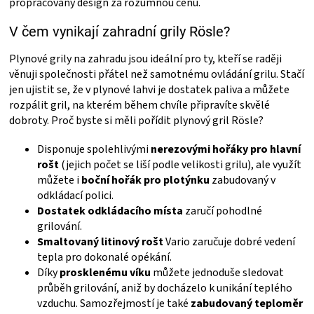
propracovaný design za rozumnou cenu.
s
u
V čem vynikají zahradní grily Rösle?
Plynové grily na zahradu jsou ideální pro ty, kteří se raději
věnuji společnosti přátel než samotnému ovládání grilu. Stačí
jen ujistit se, že v plynové lahvi je dostatek paliva a můžete
rozpálit gril, na kterém během chvíle připravíte skvělé
dobroty. Proč byste si měli pořídit plynový gril Rösle?
Disponuje spolehlivými
nerezovými hořáky pro hlavní
rošt
(jejich počet se liší podle velikosti grilu), ale využít
můžete i
boční hořák pro plotýnku
zabudovaný v
odkládací polici.
Dostatek odkládacího místa
zaručí pohodlné
grilování.
Smaltovaný litinový rošt
Vario zaručuje dobré vedení
tepla pro dokonalé opékání.
Díky
prosklenému víku
můžete jednoduše sledovat
průběh grilování, aniž by docházelo k unikání teplého
vzduchu. Samozřejmostí je také
zabudovaný teploměr