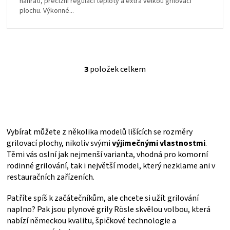
nahřátí, precizní regulaci teploty a extra velkou grilovací
plochu. Výkonné...
3
položek celkem
O
v
l
á
d
a
Vybírat můžete z několika modelů lišících se rozměry
c
í
grilovací plochy, nikoliv svými
výjimečnými vlastnostmi
.
p
Těmi vás oslní jak nejmenší varianta, vhodná pro komorní
r
rodinné grilování, tak i největší model, který nezklame ani v
v
restauračních zařízeních.
k
y
Patříte spíš k začátečníkům, ale chcete si užít grilování
v
naplno? Pak jsou plynové grily Rösle skvělou volbou, která
ý
p
nabízí německou kvalitu, špičkové technologie a
i