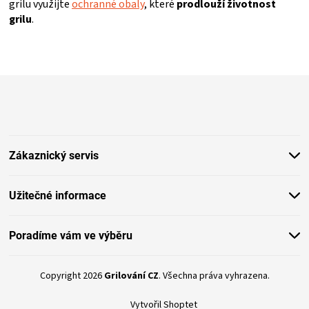
grilu využijte
ochranné obaly
, které
prodlouží životnost
grilu
.
Z
á
p
a
t
Zákaznický servis
í
Užitečné informace
Poradíme vám ve výběru
Copyright 2026
Grilování CZ
. Všechna práva vyhrazena.
Vytvořil Shoptet