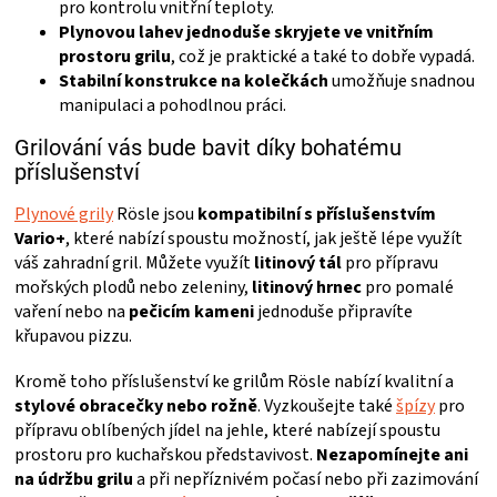
pro kontrolu vnitřní teploty.
Plynovou lahev jednoduše skryjete ve vnitřním
prostoru grilu
, což je praktické a také to dobře vypadá.
Stabilní konstrukce na kolečkách
umožňuje snadnou
manipulaci a pohodlnou práci.
Grilování vás bude bavit díky bohatému
příslušenství
Plynové grily
Rösle jsou
kompatibilní s příslušenstvím
Vario+
, které nabízí spoustu možností, jak ještě lépe využít
váš zahradní gril. Můžete využít
litinový tál
pro přípravu
mořských plodů nebo zeleniny,
litinový hrnec
pro pomalé
vaření nebo na
pečicím kameni
jednoduše připravíte
křupavou pizzu.
Kromě toho příslušenství ke grilům Rösle nabízí kvalitní a
stylové obracečky nebo rožně
. Vyzkoušejte také
špízy
pro
přípravu oblíbených jídel na jehle, které nabízejí spoustu
prostoru pro kuchařskou představivost.
Nezapomínejte ani
na údržbu grilu
a při nepříznivém počasí nebo při zazimování