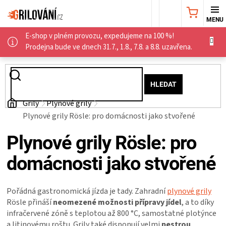
Přejít
NÁKUPNÍ
na
obsah
E-shop v plném provozu, expedujeme na 100 %!
KOŠÍK
AKČNÍ
Prodejna bude ve dnech 31.7., 1.8., 7.8. a 8.8. uzavřena.
NABÍDKA
HLEDAT
GRILY
Domů
Grily
Plynové grily
Plynové grily Rösle: pro domácnosti jako stvořené
WEBER
Plynové grily Rösle: pro
GRILY
domácnosti jako stvořené
UDÍRNY
Pořádná gastronomická jízda je tady. Zahradní
plynové grily
PŘÍSLUŠENSTVÍ
Rösle přináší
neomezené možnosti přípravy jídel
, a to díky
infračervené zóně s teplotou až 800 °C, samostatné plotýnce
a litinovému roštu. Grily také disponují velmi
pestrou