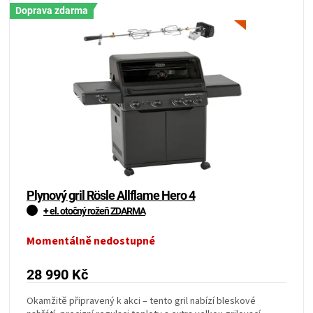
Doprava zdarma
Plynový gril Rösle Allflame Hero 4
+ el. otočný rožeň ZDARMA
Momentálně nedostupné
28 990 Kč
Okamžitě připravený k akci – tento gril nabízí bleskové