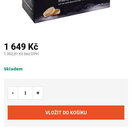
PALIVO
KOŘENÍ
A
1 649 Kč
OMÁČKY
1 362,81 Kč bez DPH
Měrná
NÁDOBÍ
cena:
Skladem
LODGE
VAKUOVAČKY
LEDNICE
NA