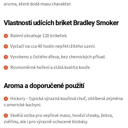
KOŠILE
aroma, které dodá masu charakter.
VÍNO
Vlastnosti udících briket Bradley Smoker
DÁRKOVÉ
Balení obsahuje 120 briketek.
Vystačí na cca 40 hodin nepřetržitého uzení.
POUKAZY
Vyrobeno z čistého dřeva, bez chemických přísad.
ZNAČKY
Rovnoměrné hoření a stálá kvalita kouře.
MĚNA
Aroma a doporučené použití
(CZK)
Hickory – typická výrazná kouřová chuť, oblíbená zejména
v americké kuchyni.
PŘIHLÁŠENÍ
Skvělá volba pro vepřové maso, hovězí steaky, žebra,
zvěřinu, ale i pro výrazně ochucené klobásy.