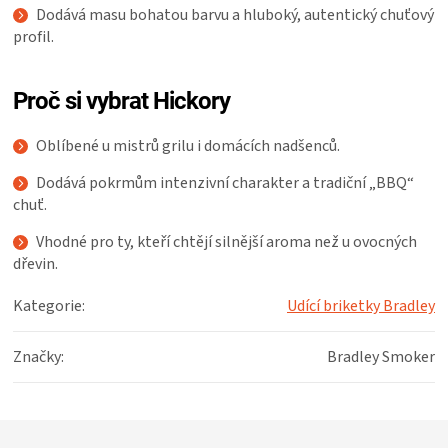
Dodává masu bohatou barvu a hluboký, autentický chuťový
profil.
Proč si vybrat Hickory
Oblíbené u mistrů grilu i domácích nadšenců.
Dodává pokrmům intenzivní charakter a tradiční „BBQ“
chuť.
Vhodné pro ty, kteří chtějí silnější aroma než u ovocných
dřevin.
Kategorie
:
Udící briketky Bradley
Značky
:
Bradley Smoker
Z