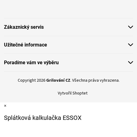
á
p
a
t
Zákaznický servis
í
Užitečné informace
Poradíme vám ve výběru
Copyright 2026
Grilování CZ
. Všechna práva vyhrazena.
Vytvořil Shoptet
×
Splátková kalkulačka ESSOX