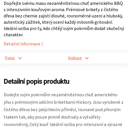
Dopřejte svému masu nezaměnitelnou chuť amerického BBQ
ZRÁNÍ
s intenzivním kouřovým aroma. Prémiové brikety z čistého
dřeva bez chemie zajistí dlouhé, rovnoměrné uzení a hluboký,
autentický zážitek, který ocení každý milovník grilování.
MASA
Ideální volba pro ty, kdo chtějí svým pokrmům dodat skutečný
charakter.
VENKOVNÍ
Detailní informace
KUCHYNĚ
Popis
Diskuze
KNIHY
Detailní popis produktu
O
Dodejte svým pokrmům nezaměnitelnou chuť amerického
GRILOVÁNÍ
jihu s prémiovými udícími briketkami Hickory. Jsou vyrobené z
čistého dřeva bez jakýchkoliv příměsí, lisované pod přesným
HAVAJSKÉ
tlakem tak, aby pouze jemně doutnaly a vytvářely
rovnoměrný, čistý kouř. Ideální volba pro intenzivní a výrazné