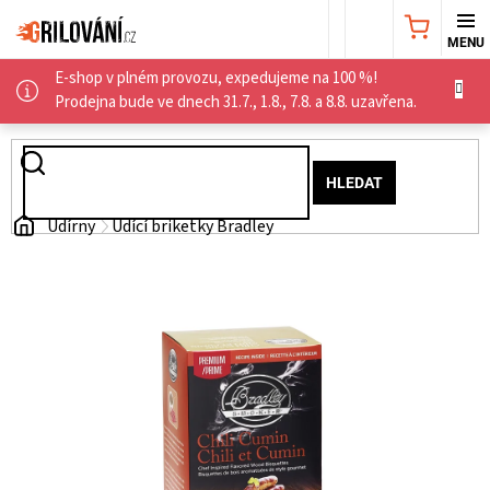
Přejít
NÁKUPNÍ
na
obsah
E-shop v plném provozu, expedujeme na 100 %!
KOŠÍK
AKČNÍ
Prodejna bude ve dnech 31.7., 1.8., 7.8. a 8.8. uzavřena.
NABÍDKA
HLEDAT
GRILY
Domů
Udírny
Udící briketky Bradley
WEBER
GRILY
UDÍRNY
PŘÍSLUŠENSTVÍ