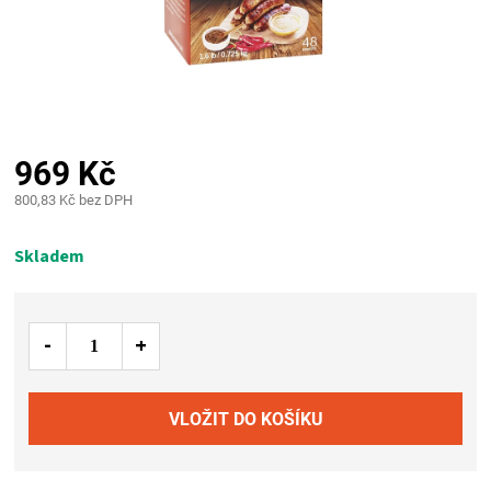
PALIVO
KOŘENÍ
A
969 Kč
OMÁČKY
800,83 Kč bez DPH
Měrná
NÁDOBÍ
cena:
Skladem
LODGE
VAKUOVAČKY
LEDNICE
NA