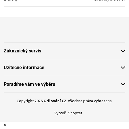
Z
á
p
a
t
Zákaznický servis
í
Užitečné informace
Poradíme vám ve výběru
Copyright 2026
Grilování CZ
. Všechna práva vyhrazena.
Vytvořil Shoptet
×