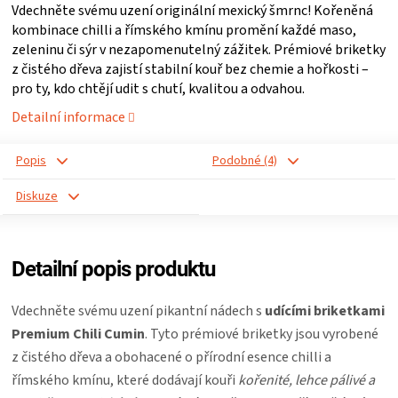
Vdechněte svému uzení originální mexický šmrnc! Kořeněná
ZRÁNÍ
kombinace chilli a římského kmínu promění každé maso,
zeleninu či sýr v nezapomenutelný zážitek. Prémiové briketky
z čistého dřeva zajistí stabilní kouř bez chemie a hořkosti –
MASA
pro ty, kdo chtějí udit s chutí, kvalitou a odvahou.
Detailní informace
VENKOVNÍ
Popis
Podobné (4)
KUCHYNĚ
Diskuze
KNIHY
O
Detailní popis produktu
GRILOVÁNÍ
Vdechněte svému uzení pikantní nádech s
udícími briketkami
Premium Chili Cumin
. Tyto prémiové briketky jsou vyrobené
z čistého dřeva a obohacené o přírodní esence chilli a
HAVAJSKÉ
římského kmínu, které dodávají kouři
kořenité, lehce pálivé a