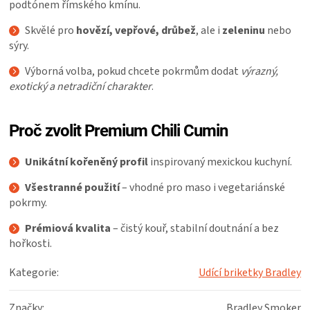
podtónem římského kmínu.
Skvělé pro
hovězí, vepřové, drůbež
, ale i
zeleninu
nebo
sýry.
Výborná volba, pokud chcete pokrmům dodat
výrazný,
exotický a netradiční charakter
.
Proč zvolit Premium Chili Cumin
Unikátní kořeněný profil
inspirovaný mexickou kuchyní.
Všestranné použití
– vhodné pro maso i vegetariánské
pokrmy.
Prémiová kvalita
– čistý kouř, stabilní doutnání a bez
hořkosti.
Kategorie
:
Udící briketky Bradley
Značky
:
Bradley Smoker