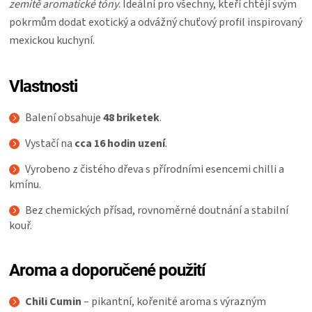
zemitě aromatické tóny
. Ideální pro všechny, kteří chtějí svým
KOŠILE
pokrmům dodat exotický a odvážný chuťový profil inspirovaný
mexickou kuchyní.
VÍNO
DÁRKOVÉ
Vlastnosti
POUKAZY
Balení obsahuje
48 briketek
.
Vystačí na
cca 16 hodin uzení
.
ZNAČKY
Vyrobeno z čistého dřeva s přírodními esencemi chilli a
kmínu.
MĚNA
Bez chemických přísad, rovnoměrné doutnání a stabilní
kouř.
(CZK)
PŘIHLÁŠENÍ
Aroma a doporučené použití
Chili Cumin
– pikantní, kořenité aroma s výrazným