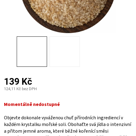
PALIVO
KOŘENÍ
A
OMÁČKY
NÁDOBÍ
139 Kč
LODGE
124,11 Kč bez DPH
Měrná
VAKUOVAČKY
cena:
Momentálně nedostupné
LEDNICE
Objevte dokonale vyváženou chuť přírodních ingrediencí v
každém krystalku mořské soli. Obohaťte svá jídla o intenzivní
NA
a přitom jemné aroma, které běžné kořenící směsi