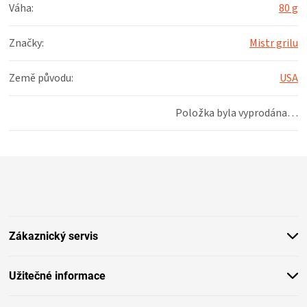
KOŠILE
Váha
:
80 g
VÍNO
Značky
:
Mistr grilu
Země původu
:
USA
DÁRKOVÉ
Položka byla vyprodána…
POUKAZY
ZNAČKY
Z
á
MĚNA
p
a
t
(CZK)
Zákaznický servis
í
PŘIHLÁŠENÍ
Užitečné informace