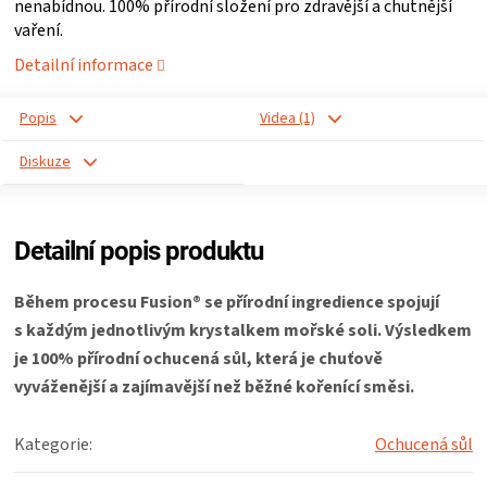
nenabídnou. 100% přírodní složení pro zdravější a chutnější
vaření.
ZRÁNÍ
Detailní informace
MASA
Popis
Videa (1)
VENKOVNÍ
Diskuze
KUCHYNĚ
Detailní popis produktu
KNIHY
Během procesu Fusion® se přírodní ingredience spojují
O
s každým jednotlivým krystalkem mořské soli. Výsledkem
je 100% přírodní ochucená sůl, která je chuťově
GRILOVÁNÍ
vyváženější a zajímavější než běžné kořenící směsi.
HAVAJSKÉ
Kategorie
:
Ochucená sůl