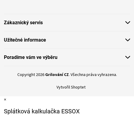
KOŠILE
p
a
t
VÍNO
Zákaznický servis
í
DÁRKOVÉ
Užitečné informace
POUKAZY
Poradíme vám ve výběru
ZNAČKY
Copyright 2026
Grilování CZ
. Všechna práva vyhrazena.
MĚNA
Vytvořil Shoptet
(CZK)
×
Splátková kalkulačka ESSOX
PŘIHLÁŠENÍ