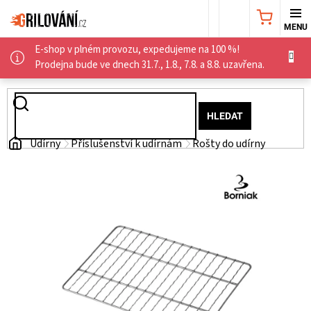
Přejít
NÁKUPNÍ
na
obsah
E-shop v plném provozu, expedujeme na 100 %!
KOŠÍK
AKČNÍ
Prodejna bude ve dnech 31.7., 1.8., 7.8. a 8.8. uzavřena.
NABÍDKA
HLEDAT
GRILY
Domů
Udírny
Příslušenství k udírnám
Rošty do udírny
WEBER
GRILY
UDÍRNY
PŘÍSLUŠENSTVÍ