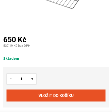
PALIVO
KOŘENÍ
A
650 Kč
OMÁČKY
537,19 Kč bez DPH
Měrná
NÁDOBÍ
cena:
Skladem
LODGE
VAKUOVAČKY
LEDNICE
NA