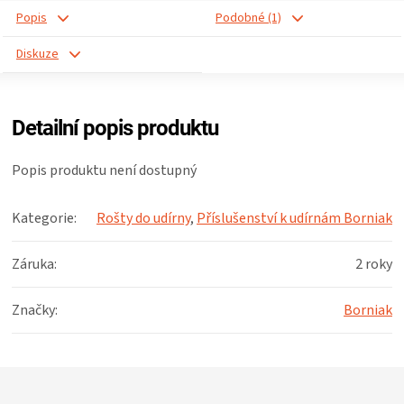
Popis
Podobné (1)
ZRÁNÍ
Diskuze
MASA
Detailní popis produktu
VENKOVNÍ
Popis produktu není dostupný
KUCHYNĚ
Kategorie
:
Rošty do udírny
,
Příslušenství k udírnám Borniak
KNIHY
Záruka
:
2 roky
O
Značky
:
Borniak
GRILOVÁNÍ
HAVAJSKÉ
Z
á