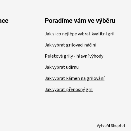
ace
Poradíme vám ve výběru
Jak si co nejlépe vybrat kvalitní gril
Jak vybrat grilovací náčiní
Peletové grily - hlavní výhody
Jak vybrat udírnu
Jak vybrat kámen na grilování
Jak vybrat přenosný gril
Vytvořil Shoptet