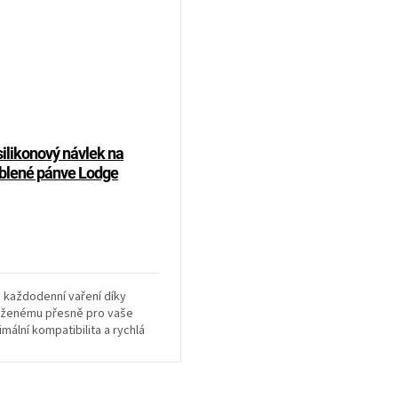
ilikonový návlek na
blené pánve Lodge
 každodenní vaření díky
rženému přesně pro vaše
imální kompatibilita a rychlá
etří čas i...