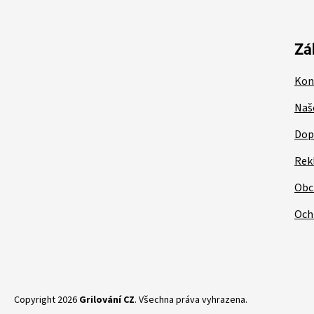
á
p
a
t
Zá
í
Kon
Naš
Dop
Rek
Obc
Och
Copyright 2026
Grilování CZ
. Všechna práva vyhrazena.