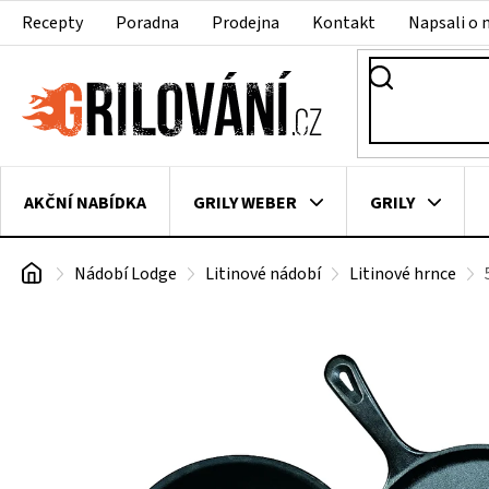
Přejít
Recepty
Poradna
Prodejna
Kontakt
Napsali o 
na
obsah
AKČNÍ NABÍDKA
GRILY WEBER
GRILY
Domů
Nádobí Lodge
Litinové nádobí
Litinové hrnce
VAKUOVAČKY
LEDNICE NA ZRÁNÍ MASA
VEN