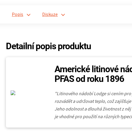
Popis
Diskuze
Detailní popis produktu
Americké litinové ná
PFAS od roku 1896
"Litinového nádobí Lodge si cením pr
rozvádět a udržovat teplo, což zajišťu
Jeho odolnost a dlouhá životnost z něj či
je vhodné pro použití na různých typech