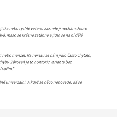
íčka nebo rychlé večeře. Jakmile ji nechám dobře
vá, maso se krásně zatáhne a jídlo se na ní dělá
ti nebo manžel. Na nerezu se nám jídlo často chytalo,
hyby. Zároveň je to nontoxic varianta bez
í vařím."
lně univerzální. A když se něco nepovede, dá se