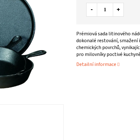
Prémiová sada litinového nádob
dokonalé restování, smažení i 
chemických povrchů, vynikají
pro milovníky poctivé kuchyně
Detailní informace