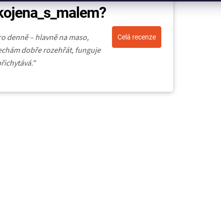
pokojena_s_malem?
ro denně – hlavně na maso,
Celá recenze
 nechám dobře rozehřát, funguje
řichytává."