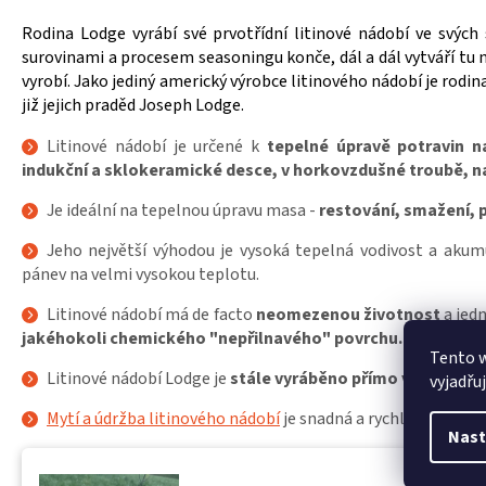
Rodina Lodge vyrábí své prvotřídní litinové nádobí ve svých
surovinami a procesem seasoningu konče, dál a dál vytváří tu n
vyrobí. Jako jediný americký výrobce litinového nádobí je rodi
již jejich praděd Joseph Lodge.
Litinové nádobí je určené k
tepelné úpravě potravin 
indukční a sklokeramické desce, v horkovzdušné troubě, na (i
Je ideální na tepelnou úpravu masa -
restování, smažení, 
Jeho největší výhodou je vysoká tepelná vodivost a akumu
pánev na velmi vysokou teplotu.
Litinové nádobí má de facto
neomezenou životnost
a jed
jakéhokoli chemického "nepřilnavého" povrchu.
Tento 
Litinové nádobí Lodge je
stále vyráběno přímo v USA moder
vyjadřu
Mytí a údržba litinového nádobí
je snadná a rychlá.
Nast