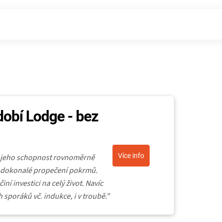
dobí Lodge - bez
Více info
o jeho schopnost rovnoměrně
je dokonalé propečení pokrmů.
ní investici na celý život. Navíc
 sporáků vč. indukce, i v troubě."