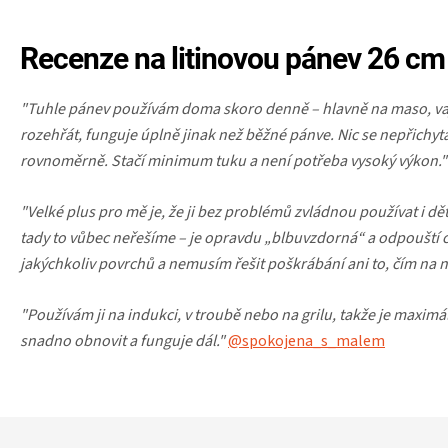
Recenze na litinovou pánev 26 cm
"Tuhle pánev používám doma skoro denně – hlavně na maso, vaj
rozehřát, funguje úplně jinak než běžné pánve. Nic se nepřichytá
rovnoměrně. Stačí minimum tuku a není potřeba vysoký výkon."
"Velké plus pro mě je, že ji bez problémů zvládnou používat i dě
tady to vůbec neřešíme – je opravdu „blbuvzdorná“ a odpouští c
jakýchkoliv povrchů a nemusím řešit poškrábání ani to, čím na n
"Používám ji na indukci, v troubě nebo na grilu, takže je maximá
snadno obnovit a funguje dál."
@spokojena_s_malem
Z