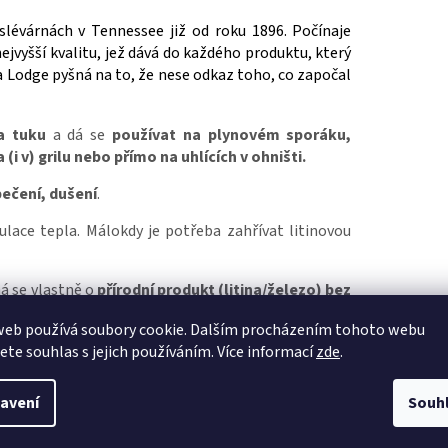
 slévárnách v Tennessee již od roku 1896. Počínaje
ejvyšší kvalitu, jež dává do každého produktu, který
na Lodge pyšná na to, že nese odkaz toho, co započal
na tuku
a dá se
používat na plynovém sporáku,
 v) grilu nebo přímo na uhlících v ohništi.
pečení, dušení
.
lace tepla. Málokdy je potřeba zahřívat litinovou
ná se vlastně o
přírodní produkt (litina/železo) bez
web používá soubory cookie. Dalším procházením tohoto webu
ní technologií a ve vysoké kvalitě.
jete souhlas s jejich používáním. Více informací
zde
.
avení
Souh