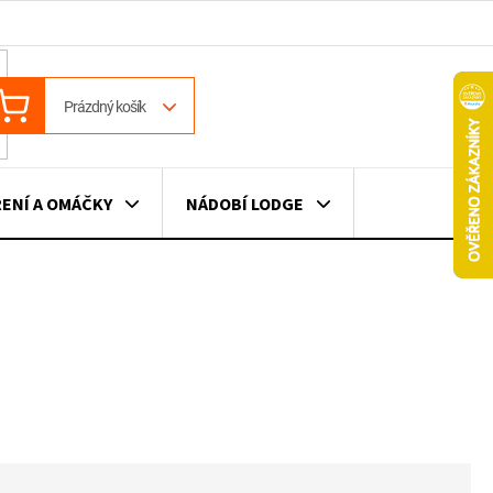
ÁKUPNÍ
Prázdný košík
OŠÍK
ENÍ A OMÁČKY
NÁDOBÍ LODGE
ILE
VÍNO
DÁRKOVÉ POUKAZY