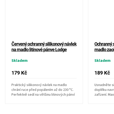
Červený ochranný silikonový návlek
Ochranný s
na madlo litinové pánve Lodge
madlo zao
Skladem
Skladem
179 Kč
189 Kč
Praktický silikonový návlek na madlo
Usnadněte si
chrání ruce před popálením až do 230 °C.
doplňku nav
Perfektně sedí na většinu litinových pánví
zařízení. Max
Lodge, neklouže...
údržba vám uš