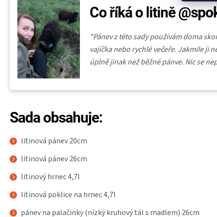
Co říká o litině @s
"Pánev z této sady používám doma sko
vajíčka nebo rychlé večeře. Jakmile ji
úplně jinak než běžné pánve. Nic se nep
Sada obsahuje:
litinová pánev 20cm
litinová pánev 26cm
litinový hrnec 4,7l
litinová poklice na hrnec 4,7l
pánev na palačinky (nízký kruhový tál s madlem) 26cm