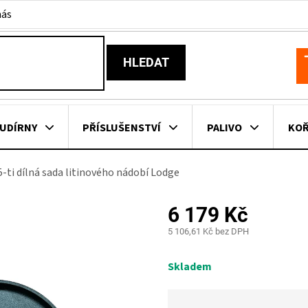
nás
HLEDAT
N
K
UDÍRNY
PŘÍSLUŠENSTVÍ
PALIVO
KOŘ
5-ti dílná sada litinového nádobí Lodge
KOVNÍ KUCHYNĚ
KNIHY O GRILOVÁNÍ
HAVAJSKÉ KOŠ
6 179 Kč
ZNAČKY
5 106,61 Kč bez DPH
Měrná
cena:
Skladem