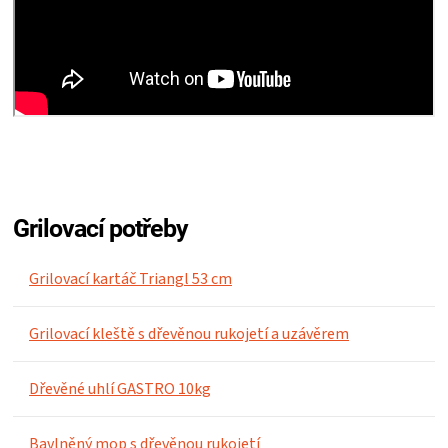
ZRÁNÍ
MASA
VENKOVNÍ
KUCHYNĚ
Grilovací potřeby
KNIHY
Grilovací kartáč Triangl 53 cm
O
Grilovací kleště s dřevěnou rukojetí a uzávěrem
GRILOVÁNÍ
Dřevěné uhlí GASTRO 10kg
HAVAJSKÉ
Bavlněný mop s dřevěnou rukojetí