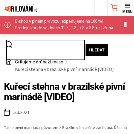
Přejít
NÁKUPNÍ
na
obsah
E-shop v plném provozu, expedujeme na 100 %!
KOŠÍK
AKČNÍ
Prodejna bude ve dnech 31.7., 1.8., 7.8. a 8.8. uzavřena.
NABÍDKA
HLEDAT
GRILY
Domů
Grilujeme drůbeží maso
Kuřecí stehna v brazilské pivní marinádě [VIDEO]
WEBER
Kuřecí stehna v brazilské pivní
GRILY
marinádě [VIDEO]
UDÍRNY
5.3.2021
PŘÍSLUŠENSTVÍ
Tahle pivní marináda původem z Brazílie vám určitě zachutná. Úžasná