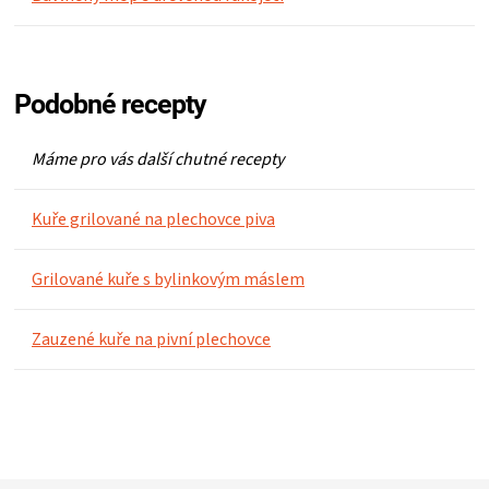
KOŠILE
VÍNO
Podobné recepty
DÁRKOVÉ
Máme pro vás další chutné recepty
POUKAZY
Kuře grilované na plechovce piva
ZNAČKY
Grilované kuře s bylinkovým máslem
MĚNA
Zauzené kuře na pivní plechovce
(CZK)
PŘIHLÁŠENÍ