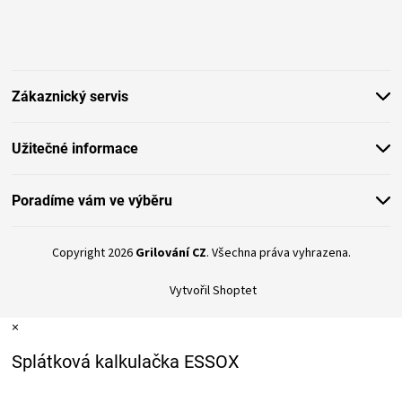
Z
á
p
a
t
Zákaznický servis
í
Užitečné informace
Poradíme vám ve výběru
Copyright 2026
Grilování CZ
. Všechna práva vyhrazena.
Vytvořil Shoptet
×
Splátková kalkulačka ESSOX