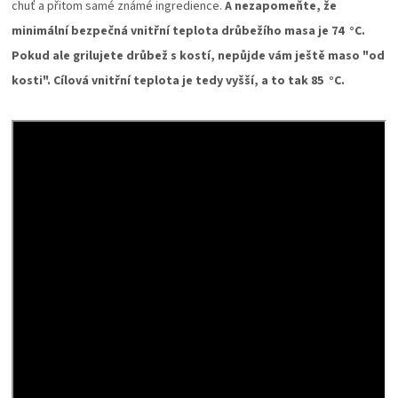
PALIVO
chuť a přitom samé známé ingredience.
A nezapomeňte, že
minimální bezpečná vnitřní teplota drůbežího masa je 74 °C.
KOŘENÍ
Pokud ale grilujete drůbež s kostí, nepůjde vám ještě maso "od
kosti". Cílová vnitřní teplota je tedy vyšší, a to tak 85 °C.
A
OMÁČKY
NÁDOBÍ
LODGE
VAKUOVAČKY
LEDNICE
NA