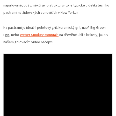
PALIVO
napařované, což změkčí jeho strukturu (to je typické u delikatesního
pastrami na židovských sendvičích v New Yorku).
KOŘENÍ
Na pastrami je ideální peletový gril, keramický gril, např. Big Green
A
Egg, nebo
Weber Smokey Mountain
na dřevěné uhlí a brikety, jako v
našem grilovacím video receptu.
OMÁČKY
NÁDOBÍ
LODGE
VAKUOVAČKY
LEDNICE
NA