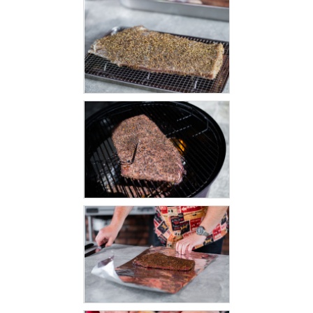
KOŠILE
VÍNO
DÁRKOVÉ
POUKAZY
ZNAČKY
MĚNA
(CZK)
PŘIHLÁŠENÍ