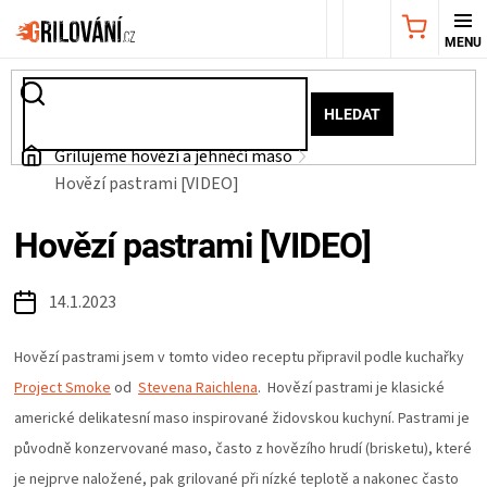
Přejít
NÁKUPNÍ
na
obsah
KOŠÍK
AKČNÍ
HLEDAT
NABÍDKA
Domů
Grilujeme hovězí a jehněčí maso
Hovězí pastrami [VIDEO]
GRILY
Hovězí pastrami [VIDEO]
WEBER
14.1.2023
GRILY
Hovězí pastrami jsem v tomto video receptu připravil podle kuchařky
UDÍRNY
Project Smoke
od
Stevena Raichlena
.
Hovězí pastrami je klasické
americké delikatesní maso inspirované židovskou kuchyní. Pastrami je
PŘÍSLUŠENSTVÍ
původně konzervované maso, často z hovězího hrudí (brisketu), které
je nejprve naložené, pak grilované při nízké teplotě a nakonec často