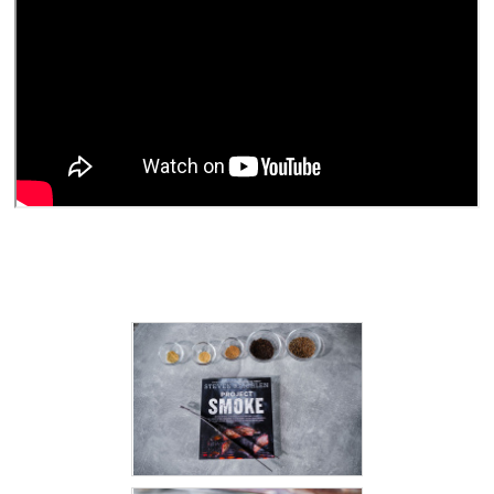
ZRÁNÍ
MASA
VENKOVNÍ
KUCHYNĚ
KNIHY
O
GRILOVÁNÍ
HAVAJSKÉ