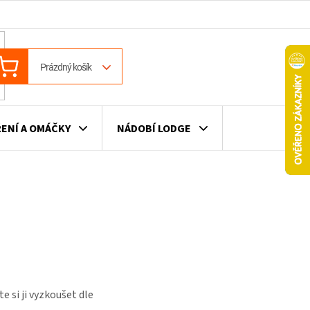
ÁKUPNÍ
Prázdný košík
OŠÍK
ENÍ A OMÁČKY
NÁDOBÍ LODGE
ILE
VÍNO
DÁRKOVÉ POUKAZY
 si ji vyzkoušet dle