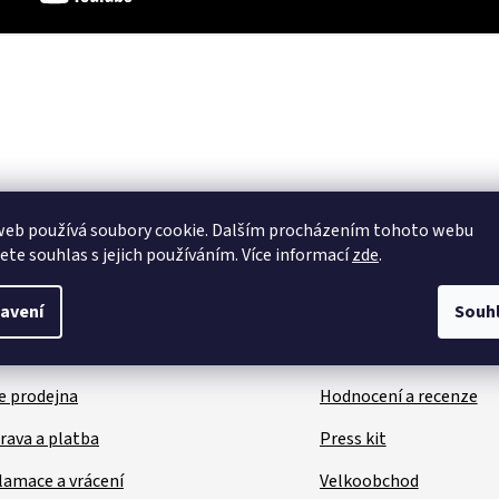
web používá soubory cookie. Dalším procházením tohoto webu
jete souhlas s jejich používáním. Více informací
zde
.
kaznický servis
Užitečné inform
avení
Souh
takt
O nás
e prodejna
Hodnocení a recenze
rava a platba
Press kit
lamace a vrácení
Velkoobchod