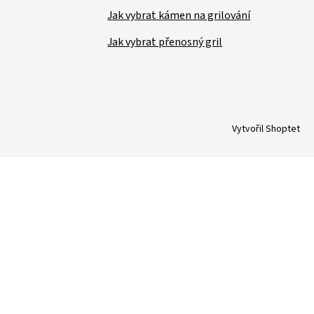
Jak vybrat kámen na grilování
Jak vybrat přenosný gril
Vytvořil Shoptet