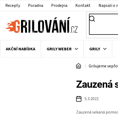
Přejít
Recepty
Poradna
Prodejna
Kontakt
Napsali o 
na
obsah
AKČNÍ NABÍDKA
GRILY WEBER
GRILY
Domů
Grilujeme vepř
VAKUOVAČKY
LEDNICE NA ZRÁNÍ MASA
VEN
Zauzená 
5.3.2021
Zauzená sekaná pomocí d