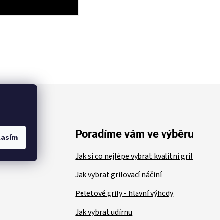
ace
Poradíme vám ve výběru
lasím
Jak si co nejlépe vybrat kvalitní gril
Jak vybrat grilovací náčiní
Peletové grily - hlavní výhody
Jak vybrat udírnu