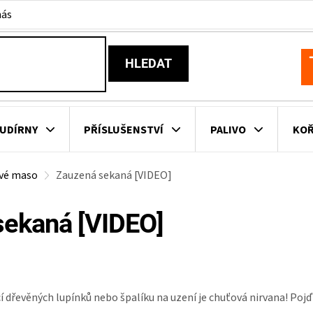
nás
HLEDAT
N
K
UDÍRNY
PŘÍSLUŠENSTVÍ
PALIVO
KOŘ
ové maso
Zauzená sekaná [VIDEO]
KOVNÍ KUCHYNĚ
KNIHY O GRILOVÁNÍ
HAVAJSKÉ KOŠ
sekaná [VIDEO]
ZNAČKY
řevěných lupínků nebo špalíku na uzení je chuťová nirvana! Pojďte