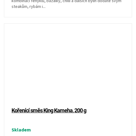
kombinaci fenyklu, bazalky, chilli a dalších bylin dodáte svým
steakům, rybám i...
Kořenící směs King Kameha, 200 g
Skladem