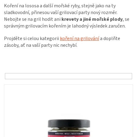
PALIVO
Koření na lososa a další mořské ryby, stejně jako na ty
sladkovodní, přinesou vaší grilovací party nový rozměr.
KOŘENÍ
Nebojte se na gril hodit ani
krevety a jiné mořské plody
, se
správným grilovacím kořením je lahodný výsledek zaručen.
A
Projděte si celou kategorii
koření na grilování
a doplňte
zásoby, ať na vaší party nic nechybí.
OMÁČKY
Ř
a
NÁDOBÍ
z
e
LODGE
n
V
í
ý
p
VAKUOVAČKY
p
r
i
o
s
LEDNICE
d
p
u
r
k
NA
o