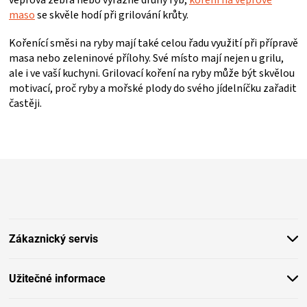
maso
se skvěle hodí při grilování krůty.
Kořenící směsi na ryby mají také celou řadu využití při přípravě
masa nebo zeleninové přílohy. Své místo mají nejen u grilu,
ale i ve vaší kuchyni. Grilovací koření na ryby může být skvělou
motivací, proč ryby a mořské plody do svého jídelníčku zařadit
častěji.
Z
á
p
a
t
Zákaznický servis
í
Užitečné informace