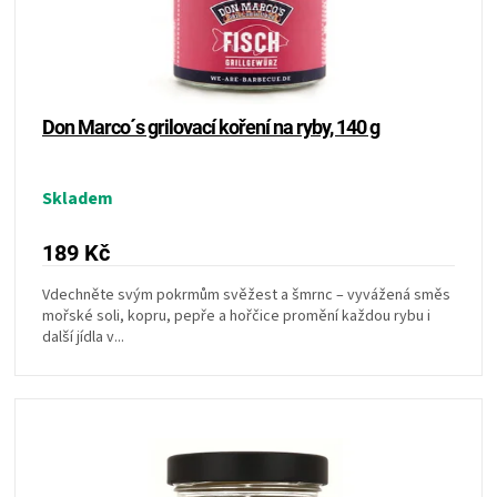
t
d
ů
ZRÁNÍ
u
k
t
MASA
ů
Don Marco´s grilovací koření na ryby, 140 g
VENKOVNÍ
Skladem
KUCHYNĚ
189 Kč
KNIHY
Vdechněte svým pokrmům svěžest a šmrnc – vyvážená směs
mořské soli, kopru, pepře a hořčice promění každou rybu i
O
další jídla v...
GRILOVÁNÍ
HAVAJSKÉ