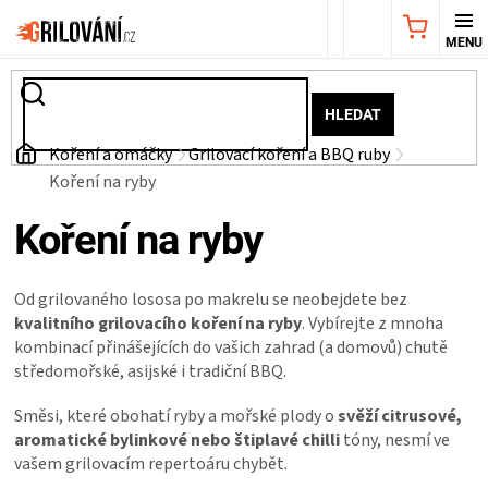
Přejít
NÁKUPNÍ
na
obsah
KOŠÍK
AKČNÍ
HLEDAT
NABÍDKA
Domů
Koření a omáčky
Grilovací koření a BBQ ruby
Koření na ryby
GRILY
Koření na ryby
WEBER
Od grilovaného lososa po makrelu se neobejdete bez
GRILY
kvalitního grilovacího koření na ryby
. Vybírejte z mnoha
kombinací přinášejících do vašich zahrad (a domovů) chutě
středomořské, asijské i tradiční BBQ.
UDÍRNY
Směsi, které obohatí ryby a mořské plody o
svěží citrusové,
PŘÍSLUŠENSTVÍ
aromatické bylinkové nebo štiplavé chilli
tóny, nesmí ve
vašem grilovacím repertoáru chybět.