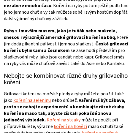
y
nezabere mnoho času
. Koření na ryby potom ještě podtrhne
v
jeho jemnou chuť a vy tak můžete sobě i svým hostům dopřát
ý
další výjimečný chuťový zážitek.
p
i
s
Ryby s tmavším masem, jako je tuňák nebo makrela,
u
snesou i výraznější americké grilovací koření na bbq
, které
jim dodá pikantní pálivost i jemnou sladkost.
České grilovací
koření s bylinkami a česnekem
se zase hodí především pro
sladkovodní ryby, jako jsou candát nebo kapr. Grilovací směs
na ryby vás může chuťově zavést také do Asie nebo Karibiku.
Nebojte se kombinovat různé druhy grilovacího
koření
Grilovací koření na mořské plody a ryby můžete použít také
jako
koření na zeleninu
nebo drůbež.
Vaření má být zábava,
proto se nebojte experimentů a kombinujte různé druhy
koření na maso tak, abyste získali pokaždé znovu
jedinečný výsledek.
Koření na steaky
můžete použít při
přípravě kuřete, výrazné
koření na hovězí
maso ochutí také
vepřová žebra nebo výrazné druhy ryb,
koření na vepřové