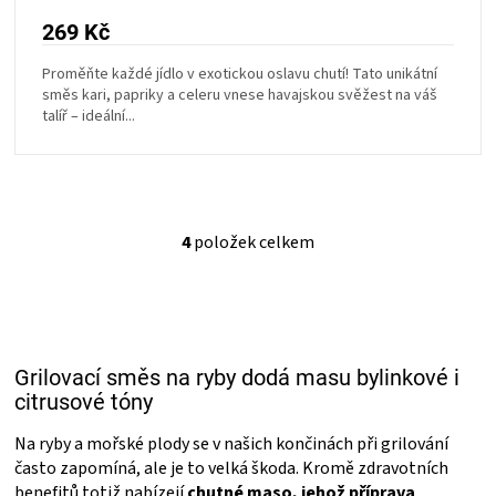
269 Kč
Proměňte každé jídlo v exotickou oslavu chutí! Tato unikátní
směs kari, papriky a celeru vnese havajskou svěžest na váš
talíř – ideální...
4
položek celkem
O
v
l
á
d
a
Grilovací směs na ryby dodá masu bylinkové i
c
í
citrusové tóny
p
r
Na ryby a mořské plody se v našich končinách při grilování
v
často zapomíná, ale je to velká škoda. Kromě zdravotních
k
benefitů totiž nabízejí
chutné maso, jehož příprava