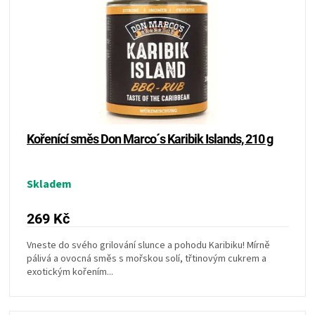
KOŠILE
VÍNO
DÁRKOVÉ
POUKAZY
Kořenící směs Don Marco´s Karibik Islands, 210 g
ZNAČKY
Skladem
MĚNA
269 Kč
(CZK)
Vneste do svého grilování slunce a pohodu Karibiku! Mírně
pálivá a ovocná směs s mořskou solí, třtinovým cukrem a
PŘIHLÁŠENÍ
exotickým kořením...