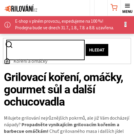
Přejít
NÁKUPNÍ
na
obsah
E-shop v plném provozu, expedujeme na 100 %!
KOŠÍK
AKČNÍ
Prodejna bude ve dnech 31.7., 1.8., 7.8. a 8.8. uzavřena.
NABÍDKA
HLEDAT
GRILY
Domů
Koření a omáčky
WEBER
Grilovací koření, omáčky,
gourmet sůl a další
GRILY
ochucovadla
UDÍRNY
Milujete grilování nejrůznějších pokrmů, ale již Vám docházejí
PŘÍSLUŠENSTVÍ
nápady?
Propadněte vynikajícím grilovacím kořením a
barbecue omáčkám!
Chuť grilovaného masa i dalších jídel