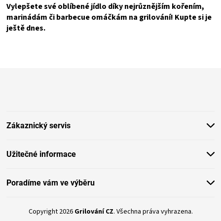
Vylepšete své oblíbené jídlo díky nejrůznějším kořením,
marinádám či barbecue omáčkám na grilování! Kupte si je
ještě dnes.
Z
á
p
a
t
Zákaznický servis
í
Užitečné informace
Poradíme vám ve výběru
Copyright 2026
Grilování CZ
. Všechna práva vyhrazena.