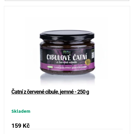
n
V
í
ý
p
p
r
i
o
s
d
p
u
r
k
o
t
d
ů
u
k
t
ů
Čatní z červené cibule, jemné - 250 g
Skladem
159 Kč