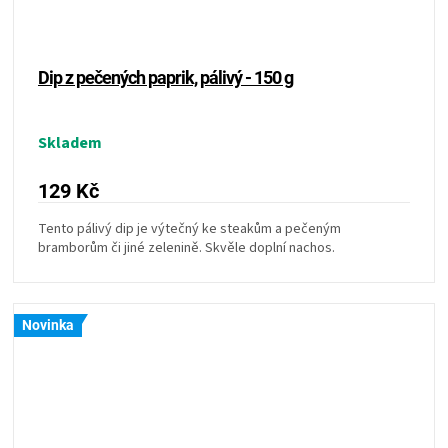
Dip z pečených paprik, pálivý - 150 g
Skladem
129 Kč
Tento pálivý dip je výtečný ke steakům a pečeným
bramborům či jiné zelenině. Skvěle doplní nachos.
Novinka