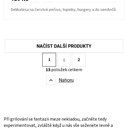
Delikatesa na čerstvé pečivo, topinky, burgery a do sendvičů.
S
1
t
2
r
O
13
položek celkem
á
v
n
l
k
Nahoru
á
o
d
v
a
á
c
n
í
í
p
r
Při grilování se fantazii meze nekladou, začněte tedy
v
experimentovat, zvláště když u nás vše seženete levně a
k