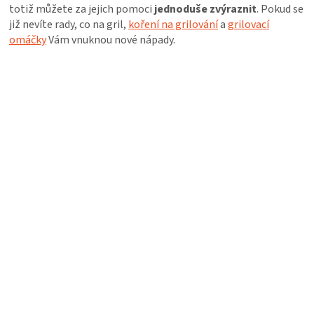
PALIVO
totiž můžete za jejich pomoci
jednoduše zvýraznit
. Pokud se
již nevíte rady, co na gril,
koření na grilování
a
grilovací
omáčky
Vám vnuknou nové nápady.
KOŘENÍ
A
OMÁČKY
NÁDOBÍ
LODGE
VAKUOVAČKY
LEDNICE
NA