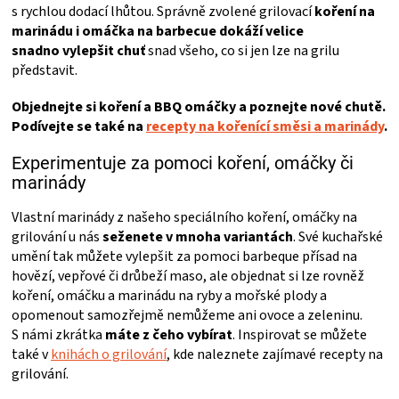
y
s rychlou dodací lhůtou. Správně zvolené grilovací
koření na
v
marinádu i omáčka na barbecue dokáží velice
ý
snadno vylepšit chuť
snad všeho, co si jen lze na grilu
p
představit.
i
s
Objednejte si koření a BBQ omáčky a poznejte nové chutě.
u
Podívejte se také na
recepty na kořenící směsi a marinády
.
Experimentuje za pomoci koření, omáčky či
marinády
Vlastní marinády z našeho speciálního koření, omáčky na
grilování u nás
seženete v mnoha variantách
. Své kuchařské
umění tak můžete vylepšit za pomoci barbeque přísad na
hovězí, vepřové či drůbeží maso, ale objednat si lze rovněž
koření, omáčku a marinádu na ryby a mořské plody a
opomenout samozřejmě nemůžeme ani ovoce a zeleninu.
S námi zkrátka
máte z čeho vybírat
. Inspirovat se můžete
také v
knihách o grilování
, kde naleznete zajímavé recepty na
grilování.