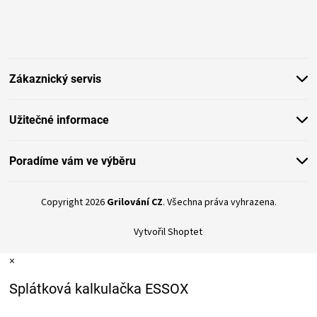
Z
KOŠILE
á
p
VÍNO
a
t
Zákaznický servis
í
DÁRKOVÉ
POUKAZY
Užitečné informace
ZNAČKY
Poradíme vám ve výběru
MĚNA
Copyright 2026
Grilování CZ
. Všechna práva vyhrazena.
(CZK)
Vytvořil Shoptet
×
PŘIHLÁŠENÍ
Splátková kalkulačka ESSOX