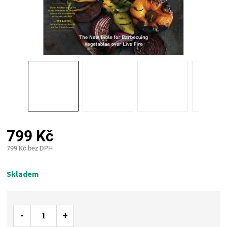
PALIVO
KOŘENÍ
A
OMÁČKY
NÁDOBÍ
799 Kč
LODGE
799 Kč bez DPH
Měrná
VAKUOVAČKY
cena:
Skladem
LEDNICE
NA