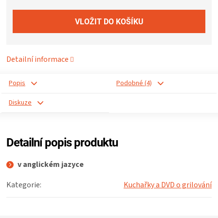
ZRÁNÍ
MASA
Detailní informace
VENKOVNÍ
Popis
Podobné (4)
KUCHYNĚ
Diskuze
KNIHY
Detailní popis produktu
O
v anglickém jazyce
GRILOVÁNÍ
Kategorie
:
Kuchařky a DVD o grilování
HAVAJSKÉ