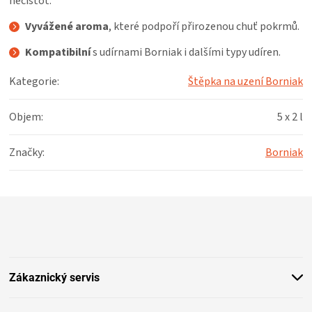
nečistot.
Vyvážené aroma
, které podpoří přirozenou chuť pokrmů.
Kompatibilní
s udírnami Borniak i dalšími typy udíren.
Kategorie
:
Štěpka na uzení Borniak
Objem
:
5 x 2 l
Značky
:
Borniak
Z
á
p
a
t
Zákaznický servis
í