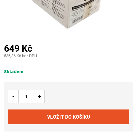
PALIVO
KOŘENÍ
A
649 Kč
OMÁČKY
536,36 Kč bez DPH
Měrná
NÁDOBÍ
cena:
Skladem
LODGE
VAKUOVAČKY
LEDNICE
NA