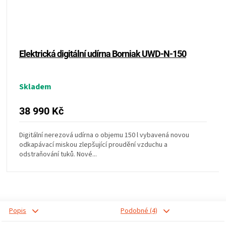
Elektrická digitální udírna Borniak UWD-N-150
Skladem
38 990 Kč
Digitální nerezová udírna o objemu 150 l vybavená novou
odkapávací miskou zlepšující proudění vzduchu a
odstraňování tuků. Nové...
Popis
Podobné (4)