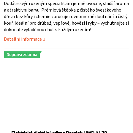
Dodáte svým uzeným specialitám jemně ovocné, sladší aroma
ZRÁNÍ
a atraktivní barvu. Prémiová štěpka z čistého švestkového
dřeva bez kůry i chemie zaručuje rovnoměrné doutnání a čistý
kouř. Ideální pro drůbež, vepřové, hovězí i ryby – vychutnejte si
MASA
dokonale vyladěnou chuť s každým uzením!
Detailní informace
VENKOVNÍ
Doprava zdarma
KUCHYNĚ
KNIHY
O
GRILOVÁNÍ
HAVAJSKÉ