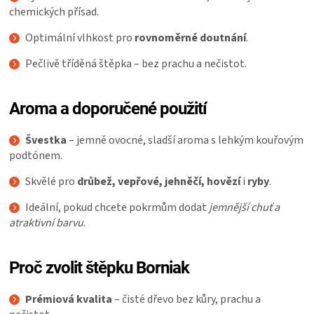
chemických přísad.
Optimální vlhkost pro
rovnoměrné doutnání
.
Pečlivě tříděná štěpka – bez prachu a nečistot.
Aroma a doporučené použití
Švestka
– jemně ovocné, sladší aroma s lehkým kouřovým
podtónem.
Skvělé pro
drůbež, vepřové, jehněčí, hovězí
i
ryby
.
Ideální, pokud chcete pokrmům dodat
jemnější chuť a
atraktivní barvu
.
Proč zvolit štěpku Borniak
Prémiová kvalita
– čisté dřevo bez kůry, prachu a