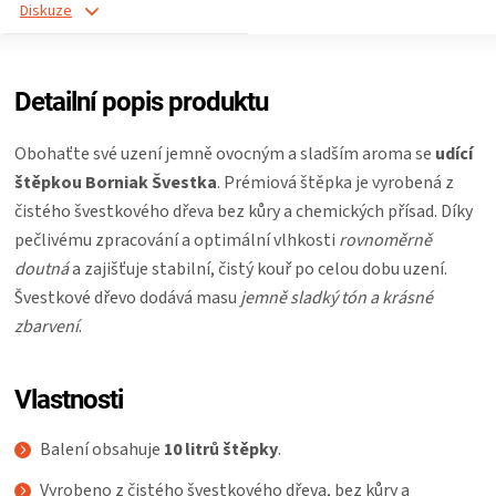
Diskuze
Detailní popis produktu
Obohaťte své uzení jemně ovocným a sladším aroma se
udící
štěpkou Borniak Švestka
. Prémiová štěpka je vyrobená z
čistého švestkového dřeva bez kůry a chemických přísad. Díky
pečlivému zpracování a optimální vlhkosti
rovnoměrně
doutná
a zajišťuje stabilní, čistý kouř po celou dobu uzení.
Švestkové dřevo dodává masu
jemně sladký tón a krásné
zbarvení
.
Vlastnosti
Balení obsahuje
10 litrů štěpky
.
Vyrobeno z čistého švestkového dřeva, bez kůry a