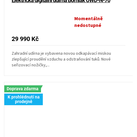
Elektrická digitální udírna Borniak UWD-N-70
KOŠILE
Momentálně
VÍNO
Průměrné
nedostupné
hodnocení
produktu
DÁRKOVÉ
29 990 Kč
je
5,0
POUKAZY
z
Zahradní udírna je vybavena novou odkapávací miskou
zlepšující proudění vzduchu a odstraňování tuků. Nové
5
seřizovací nožičky,...
hvězdiček.
ZNAČKY
MĚNA
Doprava zdarma
K prohlédnutí na
(CZK)
prodejně
PŘIHLÁŠENÍ