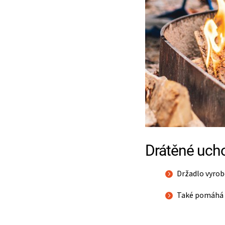
Drátěné uch
Držadlo vyrob
Také pomáhá p