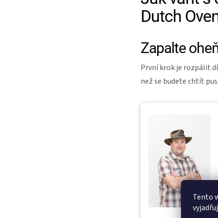
Dutch Ove
Zapalte ohe
První krok je rozpálit 
než se budete chtít pus
Tento 
vyjadřu