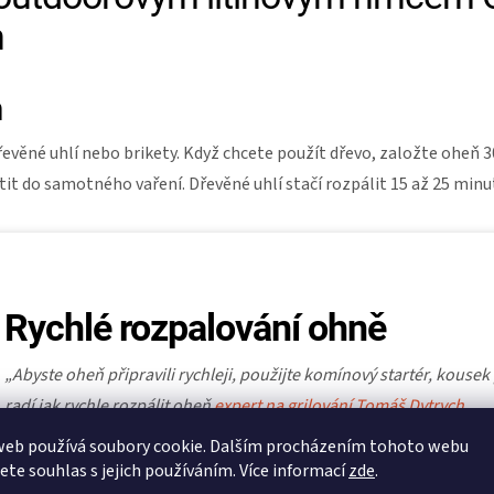
n
ň
dřevěné uhlí nebo brikety. Když chcete použít dřevo, založte oheň 3
tit do samotného vaření. Dřevěné uhlí stačí rozpálit 15 až 25 min
Rychlé rozpalování ohně
„Abyste oheň připravili rychleji, použijte komínový startér, kousek
radí jak rychle rozpálit oheň
expert na grilování Tomáš Dytrych.
web používá soubory cookie. Dalším procházením tohoto webu
jete souhlas s jejich používáním. Více informací
zde
.