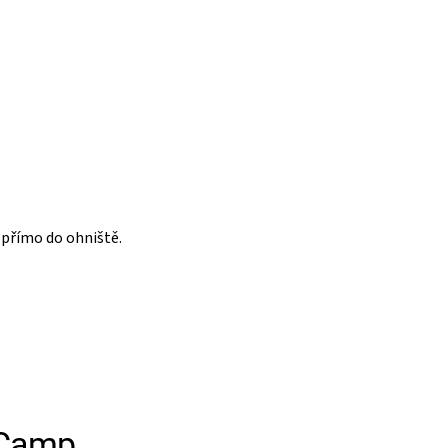
 přímo do ohniště.
 Camp