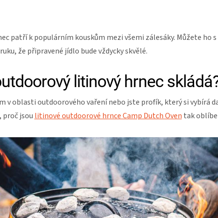
nec patří k populárním kouskům mezi všemi zálesáky. Můžete ho s
ku, že připravené jídlo bude vždycky skvělé.
utdoorový litinový hrnec skládá
 v oblasti outdoorového vaření nebo jste profík, který si vybírá da
, proč jsou
litinové outdoorové hrnce Camp Dutch Oven
tak oblíbe