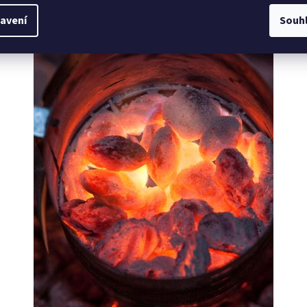
avení
Souh