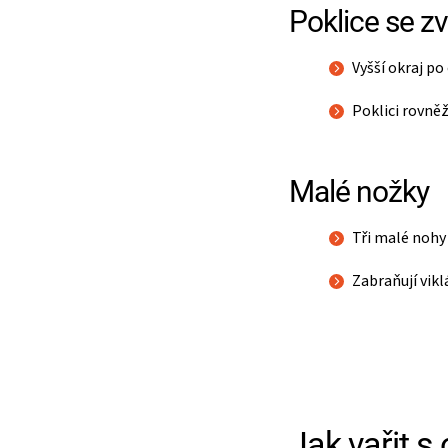
Poklice se 
Vyšší okraj po
Poklici rovněž
Malé nožky
Tři malé nohy
Zabraňují vik
Jak vařit 