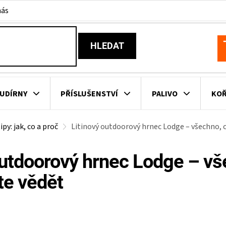
nás
HLEDAT
N
K
UDÍRNY
PŘÍSLUŠENSTVÍ
PALIVO
KOŘ
ipy: jak, co a proč
Litinový outdoorový hrnec Lodge – všechno, 
KOVNÍ KUCHYNĚ
KNIHY O GRILOVÁNÍ
HAVAJSKÉ KOŠ
outdoorový hrnec Lodge – vš
ZNAČKY
te vědět