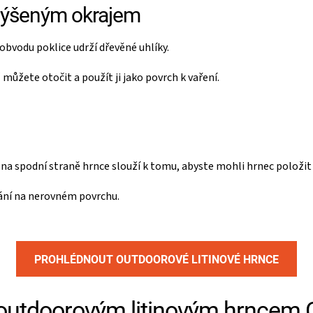
zvýšeným okrajem
 obvodu poklice udrží dřevěné uhlíky.
 můžete otočit a použít ji jako povrch k vaření.
 na spodní straně hrnce slouží k tomu, abyste mohli hrnec položit
lání na nerovném povrchu.
PROHLÉDNOUT OUTDOOROVÉ LITINOVÉ HRNCE
s outdoorovým litinovým hrncem