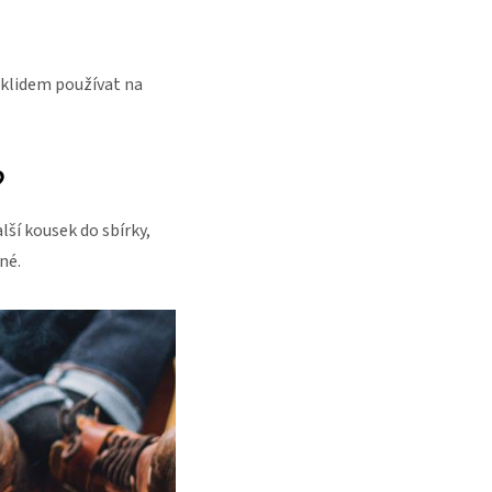
 klidem používat na
?
lší kousek do sbírky,
né.