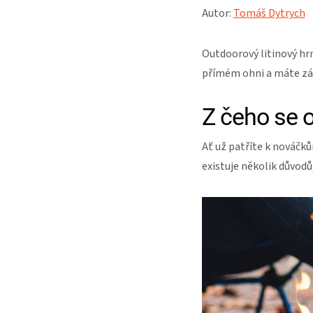
Autor:
Tomáš Dytrych
Outdoorový litinový hr
přímém ohni a máte záru
Z čeho se o
Ať už patříte k nováčkům
existuje několik důvodů