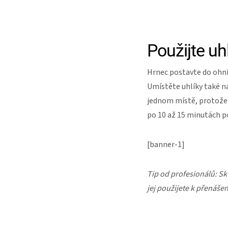
Použijte uh
Hrnec postavte do ohniš
Umístěte uhlíky také na
jednom místě, protože 
po 10 až 15 minutách p
[banner-1]
Tip od profesionálů: S
jej použijete k přenáše