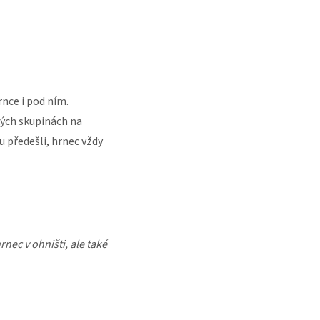
nce i pod ním.
kých skupinách na
 předešli, hrnec vždy
rnec v ohništi, ale také