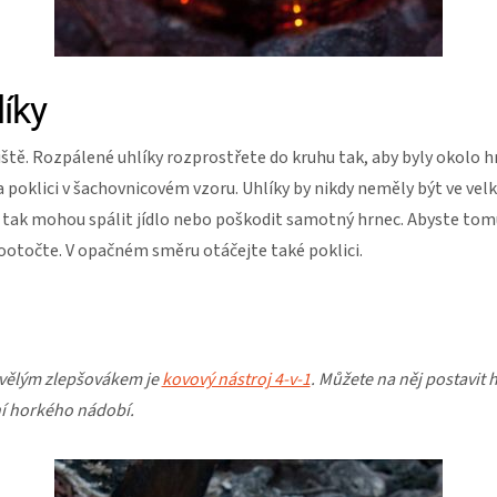
líky
tě. Rozpálené uhlíky rozprostřete do kruhu tak, aby byly okolo hr
 poklici v šachovnicovém vzoru. Uhlíky by nikdy neměly být ve vel
tak mohou spálit jídlo nebo poškodit samotný hrnec. Abyste tomu
ootočte. V opačném směru otáčejte také poklici.
kvělým zlepšovákem je
kovový nástroj 4-v-1
. Můžete na něj postavit h
ní horkého nádobí.