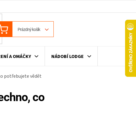
ÁKUPNÍ
Prázdný košík
OŠÍK
ENÍ A OMÁČKY
NÁDOBÍ LODGE
co potřebujete vědět
ILE
VÍNO
DÁRKOVÉ POUKAZY
echno, co