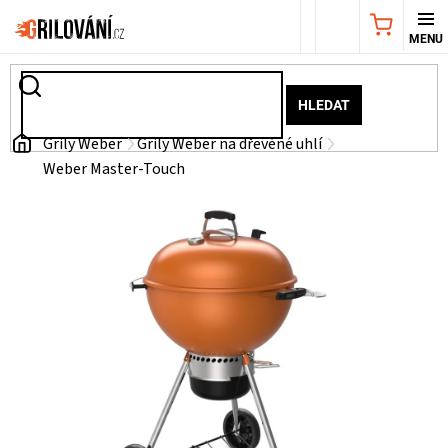
Přejít
NÁKUPNÍ
na
obsah
KOŠÍK
AKČNÍ
HLEDAT
NABÍDKA
Domů
Grily Weber
Grily Weber na dřevěné uhlí
Weber Master-Touch
GRILY
WEBER
GRILY
UDÍRNY
PŘÍSLUŠENSTVÍ