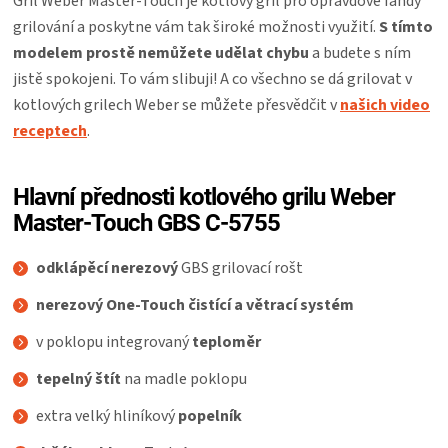
Gril Weber Master-Touch je kotlový gril pro opravdové fandy
grilování a poskytne vám tak široké možnosti využití.
S tímto
modelem prostě nemůžete udělat chybu
a budete s ním
jistě spokojeni. To vám slibuji! A co všechno se dá grilovat v
kotlových grilech Weber se můžete přesvědčit v
našich video
receptech
.
Hlavní přednosti kotlového grilu Weber
Master-Touch GBS C-5755
odklápěcí nerezový
GBS grilovací rošt
nerezový One-Touch čistící a větrací systém
v poklopu integrovaný
teploměr
tepelný štít
na madle poklopu
extra velký hliníkový
popelník