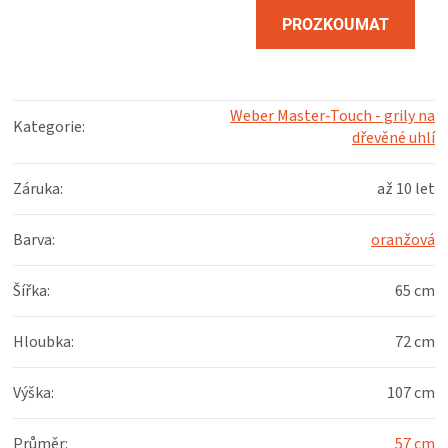
PROZKOUMAT
RECEPT
Weber Master-Touch - grily na
Kategorie
:
dřevěné uhlí
Záruka
:
až 10 let
Barva
:
oranžová
Šířka
:
65 cm
Hloubka
:
72 cm
Výška
:
107 cm
Průměr
:
57 cm