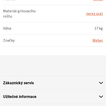
Materiál grilovacího
nerez ocel
roštu
:
Váha
:
17 kg
Značky
:
Weber
Z
á
p
a
t
Zákaznický servis
í
Užitečné informace