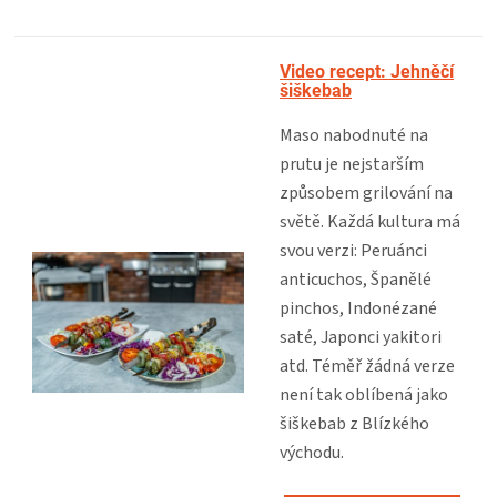
RECEPT
Video recept: Jehněčí
šiškebab
Maso nabodnuté na
prutu je nejstarším
způsobem grilování na
světě. Každá kultura má
svou verzi: Peruánci
anticuchos, Španělé
pinchos, Indonézané
saté, Japonci yakitori
atd. Téměř žádná verze
není tak oblíbená jako
šiškebab z Blízkého
východu.