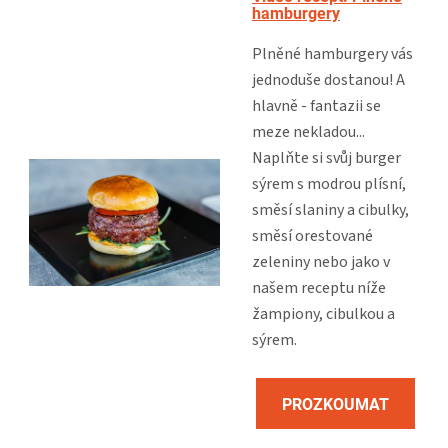
hamburgery
Plněné hamburgery vás
jednoduše dostanou! A
hlavně - fantazii se
meze nekladou...
Naplňte si svůj burger
sýrem s modrou plísní,
směsí slaniny a cibulky,
směsí orestované
zeleniny nebo jako v
našem receptu níže
žampiony, cibulkou a
sýrem.
PROZKOUMAT