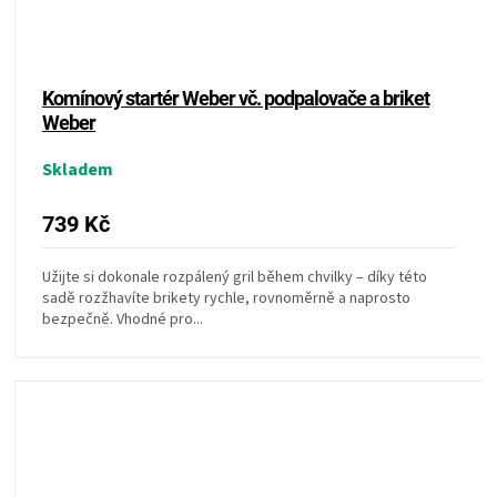
KOŠILE
VÍNO
Komínový startér Weber vč. podpalovače a briket
Weber
DÁRKOVÉ
Skladem
POUKAZY
739 Kč
ZNAČKY
Užijte si dokonale rozpálený gril během chvilky – díky této
sadě rozžhavíte brikety rychle, rovnoměrně a naprosto
MĚNA
bezpečně. Vhodné pro...
(CZK)
PŘIHLÁŠENÍ