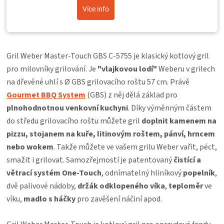
Více info
Gril Weber Master-Touch GBS C
-5755 je klasický kotlový gril
pro milovníky grilování. Je
"vlajkovou lodí"
Weberu v grilech
na dřevěné uhlí s Ø GBS grilovacího roštu 57 cm. Právě
Gourmet BBQ System
(GBS) z něj dělá základ pro
plnohodnotnou venkovní kuchyni
. Díky výměnným částem
do středu grilovacího roštu můžete gril
doplnit kamenem na
pizzu, stojanem na kuře, litinovým roštem, pánví, hrncem
nebo wokem
. Takže můžete ve vašem grilu Weber vařit, péct,
smažit i grilovat. Samozřejmostí je patentovaný
čistící a
větrací systém One-Touch
, odnímatelný hliníkový
popelník
,
dvě palivové nádoby,
držák odklopeného víka
,
teploměr
ve
víku,
madlo s háčky
pro zavěšení náčiní apod.