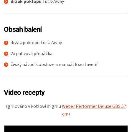
držák poklopu
Tuck-Away
Obsah balení
držák poklopu Tuck-Away
2x palivová přepážka
český návod k obsluze a manuál k sestavení
Video recepty
(grilováno v kotlovém grilu
Weber Performer Deluxe GBS 57
cm
)