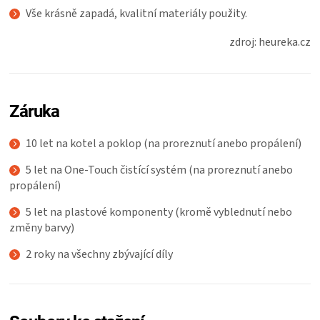
Vše krásně zapadá, kvalitní materiály použity.
zdroj: heureka.cz
Záruka
10 let na kotel a poklop (na proreznutí anebo propálení)
5 let na One-Touch čistící systém (na proreznutí anebo
propálení)
5 let na plastové komponenty (kromě vyblednutí nebo
změny barvy)
2 roky na všechny zbývající díly