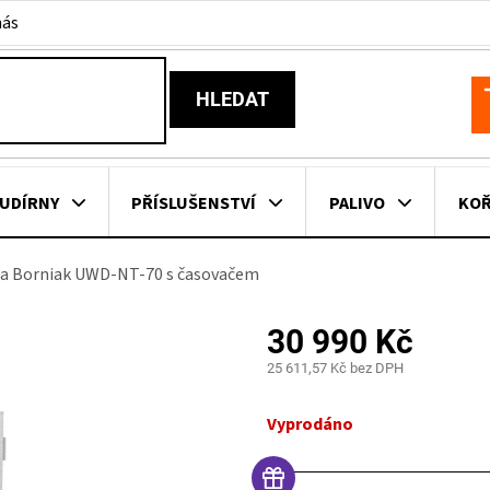
nás
HLEDAT
N
K
UDÍRNY
PŘÍSLUŠENSTVÍ
PALIVO
KOŘ
írna Borniak UWD-NT-70 s časovačem
KOVNÍ KUCHYNĚ
KNIHY O GRILOVÁNÍ
HAVAJSKÉ KOŠ
30 990 Kč
ZNAČKY
25 611,57 Kč bez DPH
Měrná
cena:
Vyprodáno