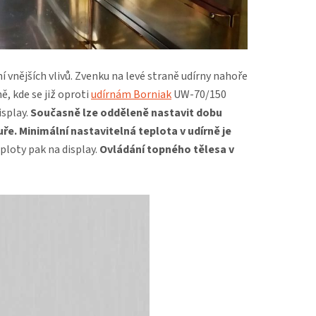
ní vnějších vlivů. Zvenku na levé straně udírny nahoře
ě, kde se již oproti
udírnám Borniak
UW-70/150
splay.
Současně lze odděleně nastavit dobu
uře.
Minimální nastavitelná teplota v udírně je
ploty pak na display.
Ovládání topného tělesa v