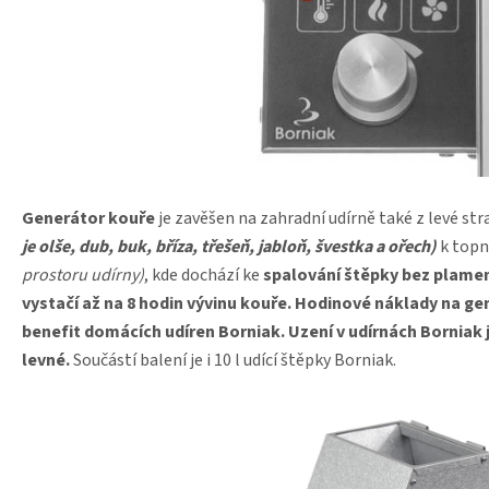
Generátor kouře
je zavěšen na zahradní udírně také z levé str
je olše, dub, buk, bříza, třešeň, jabloň, švestka a ořech)
k topn
prostoru udírny)
, kde dochází ke
spalování štěpky bez plame
vystačí až na 8 hodin vývinu kouře.
Hodinové náklady na gene
benefit domácích udíren Borniak. Uzení v udírnách Borniak j
levné.
Součástí balení je i 10 l udící štěpky Borniak.