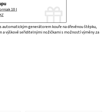
orniak 10 l
Kč
 l s automatickým generátorem kouře na dřevěnou štěpku
,
a výškově seřiditelnými nožičkami s možností výměny za