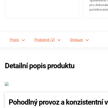
Spolehněte s
z
z
pro dokonale
5
5
pozinkovaná 
hvězdiček.
hvězdiček.
životnost a...
Popis
Podobné (2)
Diskuze
Detailní popis produktu
Pohodlný provoz a konzistentní 