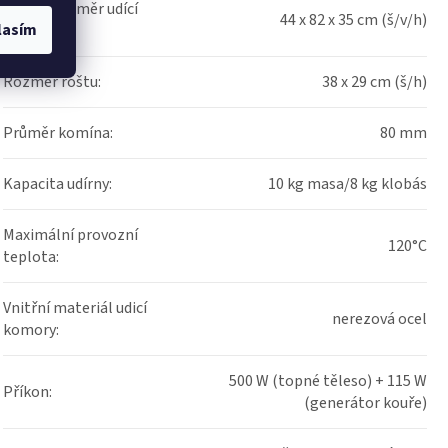
Vnitřní rozměr udící
44 x 82 x 35 cm (š/v/h)
lasím
komory
:
Rozměr roštu
:
38 x 29 cm (š/h)
Průměr komína
:
80 mm
Kapacita udírny
:
10 kg masa/8 kg klobás
Maximální provozní
120°C
teplota
:
Vnitřní materiál udicí
nerezová ocel
komory
:
500 W (topné těleso) + 115 W
Příkon
:
(generátor kouře)