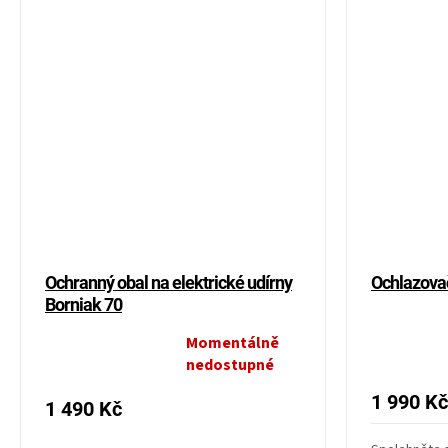
Ochranný obal na elektrické udírny
Ochlazova
Borniak 70
Průměrné
Momentálně
Průměrné
hodnocení
nedostupné
hodnocení
produktu
produktu
1 990 Kč
1 490 Kč
je
je
5,0
5,0