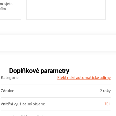
milujete.
vého
Doplňkové parametry
Kategorie
:
Elektrické automatické udírny
Záruka
:
2 roky
Vnitřní využitelný objem
:
70 l