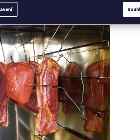
te kolmo na úchyty roštů v požadované výšce.
Vnitřek
avení
Souh
ro styk s potravinami.