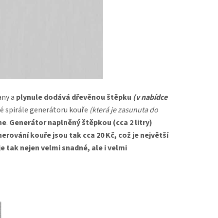
any a
plynule dodává dřevěnou štěpku
(v nabídce
é spirále generátoru kouře
(která je zasunuta do
ne
.
Generátor naplněný štěpkou (cca 2 litry)
rování kouře jsou tak cca 20 Kč, což je největší
e tak nejen velmi snadné, ale i velmi