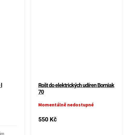
l
Rošt do elektrických udíren Borniak
70
Momentálně nedostupné
550 Kč
tám