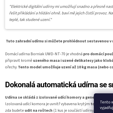
"Elektrické digitální udírny mi umožňují snadno a přesně nast
řešit přikládání a hlídání ohně. baví mě jejich čistší provoz. Na
teplé, tak studené uzení."
Tuto zahradní udírnu si můžete prohlédnout sestavenou v 
Domácí udírna Borniak UWD-NT-70 je vhodná
pro domácí použ
připravit
kromě
uzeného masa i uzené delikatesy jako klobá
ořechy.
Tento model umožňuje uzení až 10 kg masa (nebo cc
Dokonalá automatická udírna se 
Udírna se skládá z izolované udící komory a generátoru k
Tento 
Izolovaná udící komora je uvnitř vybavena krytým
topným těle
vyjadřu
zda budete
udit na roštech
(1 kus je součástí udírny, další je 