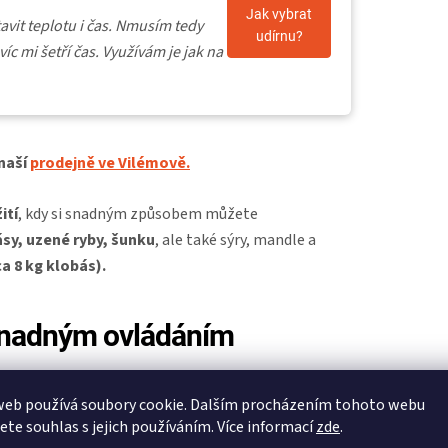
Jak vybrat
avit teplotu i čas. Nmusím tedy
udírnu?
víc mi šetří čas. Využívám je jak na
naší
prodejně ve Vilémově.
ití
, kdy si snadným způsobem můžete
sy, uzené ryby, šunku
, ale také sýry, mandle a
a 8 kg klobás).
snadným ovládáním
ouře se zásobníkem na
dřevěnou štěpku
.
web používá soubory cookie. Dalším procházením tohoto webu
sem a úchyty pro 6 roštů.
Můžete si tak vybrat,
jete souhlas s jejich používáním. Více informací
zde
.
nutno dokoupit)
nebo ve visu na háčcích
. Háčky