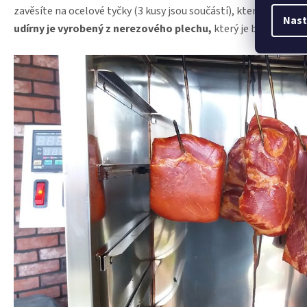
zavěsíte na ocelové tyčky (3 kusy jsou součástí), které položí
Nast
udírny je vyrobený z nerezového plechu,
který je bezpečný p