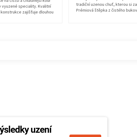
e na čistší a chladnější kouř
tradiční uzenou chuť, kterou si za
 vyuzené speciality. Kvalitní
Prémiová štěpka z čistého buko
konstrukce zajišťuje dlouhou
dřeva bez chemie zajistí...
výsledky uzení