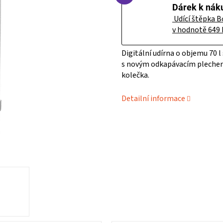
+ Udící štěpka B
v hodnotě 649 
Digitální udírna o objemu 70
s
novým
odkapávacím plechem 
kolečka.
Detailní informace