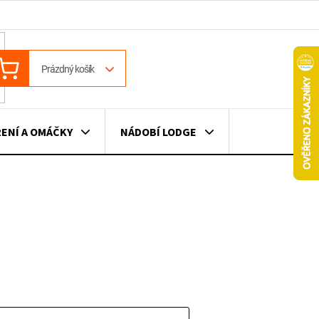
ÁKUPNÍ
Prázdný košík
OŠÍK
ENÍ A OMÁČKY
NÁDOBÍ LODGE
ILE
VÍNO
DÁRKOVÉ POUKAZY