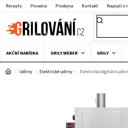
Přejít
Recepty
Poradna
Prodejna
Kontakt
Napsali o 
na
obsah
AKČNÍ NABÍDKA
GRILY WEBER
GRILY
Domů
Udírny
Elektrické udírny
Elektrická digitální ud
VAKUOVAČKY
LEDNICE NA ZRÁNÍ MASA
VEN