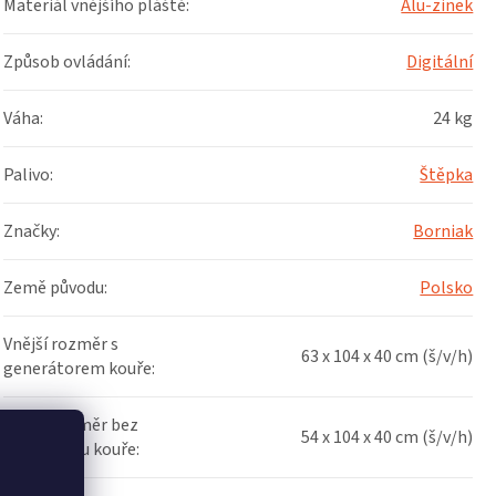
Materiál vnějšího pláště
:
Alu-zinek
Způsob ovládání
:
Digitální
Váha
:
24 kg
Palivo
:
Štěpka
Značky
:
Borniak
Země původu
:
Polsko
Vnější rozměr s
63 x 104 x 40 cm (š/v/h)
generátorem kouře
:
Vnější rozměr bez
54 x 104 x 40 cm (š/v/h)
generátoru kouře
: