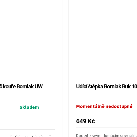
č kouře Borniak UW
Udící štěpka Borniak Buk 10 
Momentálně nedostupné
Skladem
649 Kč
Dodejte svým domácím speciali