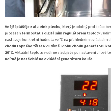
Vnější plášť je z alu-zink plechu
, který je odolný proti působe
je osazen
termostat s digitálním regulátorem
teploty v udírn
nastavuje konkrétní hodnota ve °C na přehledném ovládacím di
chodu topného tělesa v udírně i dobu chodu generátoru ko
20°C.
Aktuální teplotu v udírně sledujete po nastavení cílové te
udírně je nezávislé na ovládání generátoru kouře.